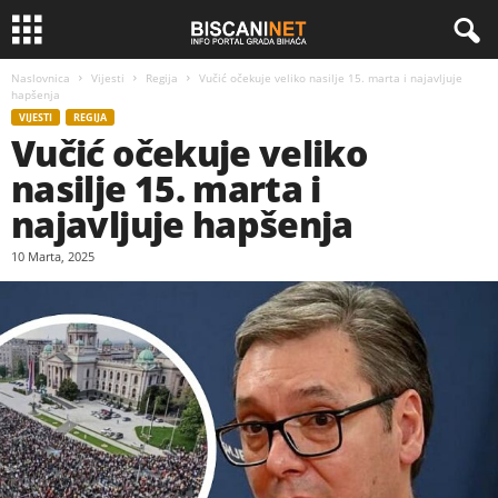
Naslovnica
Vijesti
Regija
Vučić očekuje veliko nasilje 15. marta i najavljuje
hapšenja
VIJESTI
REGIJA
Vučić očekuje veliko
nasilje 15. marta i
najavljuje hapšenja
10 Marta, 2025