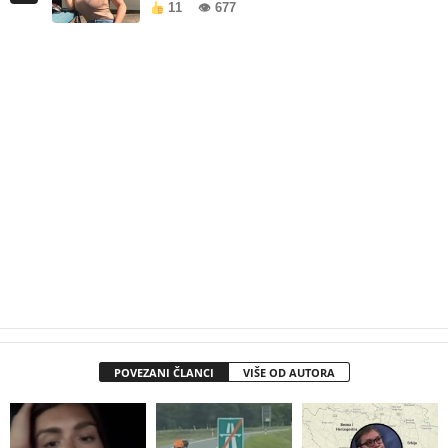
11
👁 677
POVEZANI ČLANCI
VIŠE OD AUTORA