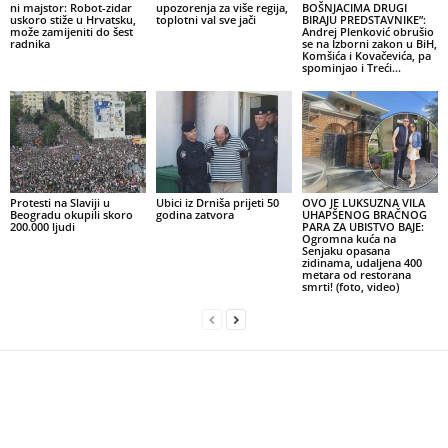
ni majstor: Robot-zidar
upozorenja za više regija,
BOŠNJACIMA DRUGI
uskoro stiže u Hrvatsku,
toplotni val sve jači
BIRAJU PREDSTAVNIKE”:
može zamijeniti do šest
Andrej Plenković obrušio
radnika
se na Izborni zakon u BiH,
Komšića i Kovačevića, pa
spominjao i Treći...
Protesti na Slaviji u
Ubici iz Drniša prijeti 50
OVO JE LUKSUZNA VILA
Beogradu okupili skoro
godina zatvora
UHAPŠENOG BRAČNOG
200.000 ljudi
PARA ZA UBISTVO BAJE:
Ogromna kuća na
Senjaku opasana
zidinama, udaljena 400
metara od restorana
smrti! (foto, video)