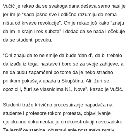
Vučić je rekao da se svakoga dana dešava samo nasilje
jer im je “sada jasno sve i odlično razumiju da nema
ništa od krvave revolucije”. On je rekao još kako “znaju
da im je krajnji rok subota” i dodao da se nada i očekuje
da se studenti povuku.
“Oni znaju da to ne smije da bude ‘dan d’, da bi trebalo
da izađu iz toga, nastave i bore se za svoje zahtjeve, a
ne da budu zapamćeni po tome da je neko stradao
prilikom pokušaja upada u Skupštinu. Ali, žuri se
opoziciji, žuri se vlasnicima N1, Nove”, kazao je Vučić.
Studenti traže krivično procesuiranje napadača na
studente i profesore tokom protesta, objavljivanje
cjelokupne dokumentacije o rekonstrukciji novosadske
Željezničke stanice, obustavljanje postupaka protiv