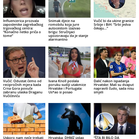
Influencerica prozvala
Snimak djece na
Vučić bi da ukine granice
zaposlenike zagrebačkog
romobilu koja jure
Srbije i BiH: “Srbi jedva
trgovačkog centra:
autocestom izazvao
čekaju…”
“Konačno netko priča o
brigu: Stručnjaci
tome”
upozoravaju da je stanje
alarmantno
Vučić: Odustat ćemo od
Ivana Knoll poslala
Dalić nakon ispadanja
recipročnih mjera kada
poruku sudiji utakmice
Hrvatske: Mali su dvaput
Crna Gora povuče
Hrvatske i Portugala:
napravili čudo, sada nisu
zabranu ulaska Draganu
Us*ao si posao
smjeli
Vučićeviću
Uskoro nam neće trebati
Hrvatska: DHMZ izdao
“ŠTA BI BILO DA