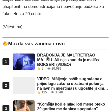
uhapšenih na demonstracijama i povećanje budžeta za
fakultete za 20 odsto.
(Vijesti.ba)
Možda vas zanima i ovo
BRADONJA JE MALTRETIRAO
MALIŠU: Ali nije znao da je mališa
1
BOKSER! (VIDEO)
8
👁 20.093
VIDEO: Mišljenje naših sugrađana o
prijedlogu zakona o zabrani pušenja
2
na javnim mjestima i u ugostiteljskim
125
👁 3.548
objektima u FBiH
“Komšija koji je mlađi od mene preko
3
20 godina me danima spopadao”