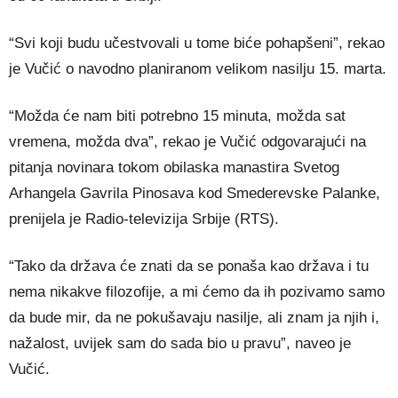
“Svi koji budu učestvovali u tome biće pohapšeni”, rekao
je Vučić o navodno planiranom velikom nasilju 15. marta.
“Možda će nam biti potrebno 15 minuta, možda sat
vremena, možda dva”, rekao je Vučić odgovarajući na
pitanja novinara tokom obilaska manastira Svetog
Arhangela Gavrila Pinosava kod Smederevske Palanke,
prenijela je Radio-televizija Srbije (RTS).
“Tako da država će znati da se ponaša kao država i tu
nema nikakve filozofije, a mi ćemo da ih pozivamo samo
da bude mir, da ne pokušavaju nasilje, ali znam ja njih i,
nažalost, uvijek sam do sada bio u pravu”, naveo je
Vučić.