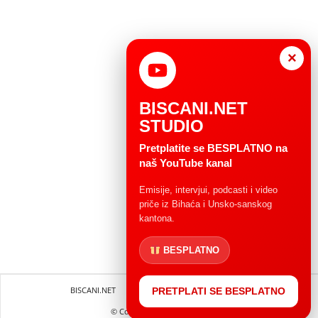
×
BISCANI.NET
STUDIO
Pretplatite se BESPLATNO na
naš YouTube kanal
Emisije, intervjui, podcasti i video
priče iz Bihaća i Unsko-sanskog
kantona.
BESPLATNO
BISCANI.NET
Impressum
Uvjeti korištenja
PRETPLATI SE BESPLATNO
© Copryright 2004 - 2025.