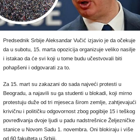
Predsednik Srbije Aleksandar Vučić izjavio je da očekuje
da u subotu, 15. marta opozicija organizuje veliko nasilje
i istakao da će svi koji u tome budu učestvovali biti
pohapšeni i odgovarati za to.
Za 15. mart su zakazani do sada najveći protesti u
Beogradu, a najavili su ga studenti u blokadi, koji mirno
protestuju duže od tri mjeseca širom zemlje, zahtjevajući
krivičnu i političku odgovornost zbog pogibije 15 i teškog
povređivanja dvoje ljudi u padu nadstrešnice Željezničke
stanice u Novom Sadu 1. novembra. Oni blokiraju i više
od 60 fakulteta u Srbiji.