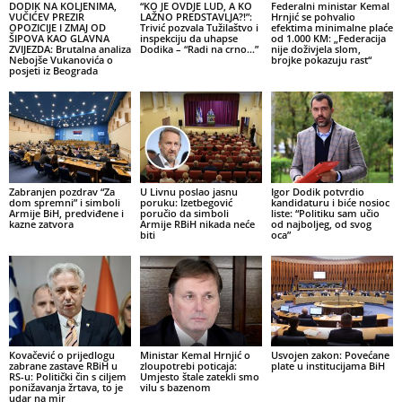
DODIK NA KOLJENIMA,
“KO JE OVDJE LUD, A KO
Federalni ministar Kemal
VUČIĆEV PREZIR
LAŽNO PREDSTAVLJA?!”:
Hrnjić se pohvalio
OPOZICIJE I ZMAJ OD
Trivić pozvala Tužilaštvo i
efektima minimalne plaće
ŠIPOVA KAO GLAVNA
inspekciju da uhapse
od 1.000 KM: „Federacija
ZVIJEZDA: Brutalna analiza
Dodika – “Radi na crno…”
nije doživjela slom,
Nebojše Vukanovića o
brojke pokazuju rast“
posjeti iz Beograda
Zabranjen pozdrav “Za
U Livnu poslao jasnu
Igor Dodik potvrdio
dom spremni” i simboli
poruku: Izetbegović
kandidaturu i biće nosioc
Armije BiH, predviđene i
poručio da simboli
liste: “Politiku sam učio
kazne zatvora
Armije RBiH nikada neće
od najboljeg, od svog
biti
oca”
Kovačević o prijedlogu
Ministar Kemal Hrnjić o
Usvojen zakon: Povećane
zabrane zastave RBiH u
zloupotrebi poticaja:
plate u institucijama BiH
RS-u: Politički čin s ciljem
Umjesto štale zatekli smo
ponižavanja žrtava, to je
vilu s bazenom
udar na mir