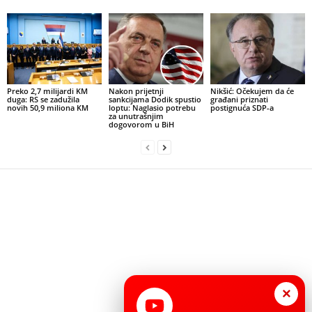
Preko 2,7 milijardi KM
Nakon prijetnji
Nikšić: Očekujem da će
duga: RS se zadužila
sankcijama Dodik spustio
građani priznati
novih 50,9 miliona KM
loptu: Naglasio potrebu
postignuća SDP-a
za unutrašnjim
dogovorom u BiH
×