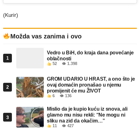
(Kurir)
Možda vas zanima i ovo
Vedro u BiH, do kraja dana povećanje
1
oblačnosti
52
👁 1.398
GROM UDARIO U HRAST, a ono što je
ovaj domaćin pronašao u njemu
2
promijenit će mu ŽIVOT
6
👁 136
Mislio da je kupio kuću iz snova, ali
glavno mu nisu rekli: “Ne mogu ni
3
sliku na zid da okačim…”
11
👁 427