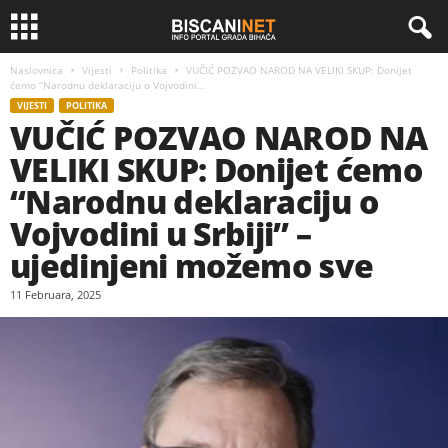
Naslovnica
Vijesti
Politika
VUČIĆ POZVAO NAROD NA VELIKI SKUP: Donijet
ćemo “Narodnu deklaraciju o Vojvodini...
VIJESTI
POLITIKA
VUČIĆ POZVAO NAROD NA
VELIKI SKUP: Donijet ćemo
“Narodnu deklaraciju o
Vojvodini u Srbiji” –
ujedinjeni možemo sve
11 Februara, 2025