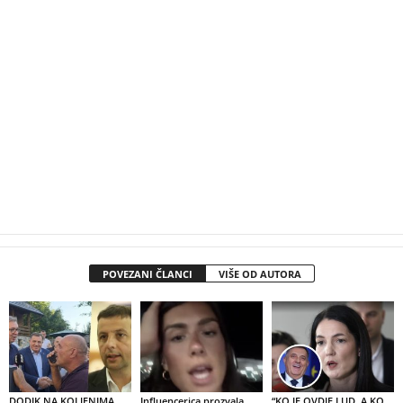
POVEZANI ČLANCI
VIŠE OD AUTORA
DODIK NA KOLJENIMA,
Influencerica prozvala
“KO JE OVDJE LUD, A KO