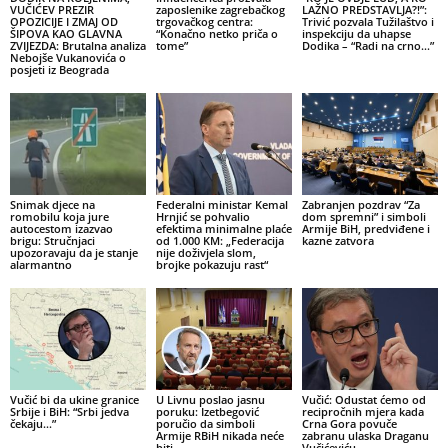
VUČIĆEV PREZIR
zaposlenike zagrebačkog
LAŽNO PREDSTAVLJA?!”:
OPOZICIJE I ZMAJ OD
trgovačkog centra:
Trivić pozvala Tužilaštvo i
ŠIPOVA KAO GLAVNA
“Konačno netko priča o
inspekciju da uhapse
ZVIJEZDA: Brutalna analiza
tome”
Dodika – “Radi na crno…”
Nebojše Vukanovića o
posjeti iz Beograda
Snimak djece na
Federalni ministar Kemal
Zabranjen pozdrav “Za
romobilu koja jure
Hrnjić se pohvalio
dom spremni” i simboli
autocestom izazvao
efektima minimalne plaće
Armije BiH, predviđene i
brigu: Stručnjaci
od 1.000 KM: „Federacija
kazne zatvora
upozoravaju da je stanje
nije doživjela slom,
alarmantno
brojke pokazuju rast“
Vučić bi da ukine granice
U Livnu poslao jasnu
Vučić: Odustat ćemo od
Srbije i BiH: “Srbi jedva
poruku: Izetbegović
recipročnih mjera kada
čekaju…”
poručio da simboli
Crna Gora povuče
Armije RBiH nikada neće
zabranu ulaska Draganu
biti
Vučićeviću