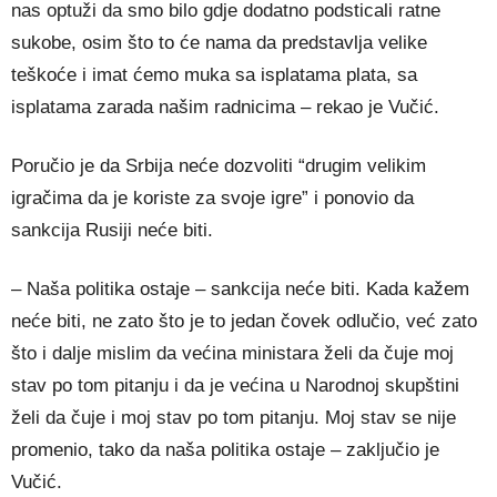
nas optuži da smo bilo gdje dodatno podsticali ratne
sukobe, osim što to će nama da predstavlja velike
teškoće i imat ćemo muka sa isplatama plata, sa
isplatama zarada našim radnicima – rekao je Vučić.
Poručio je da Srbija neće dozvoliti “drugim velikim
igračima da je koriste za svoje igre” i ponovio da
sankcija Rusiji neće biti.
– Naša politika ostaje – sankcija neće biti. Kada kažem
neće biti, ne zato što je to jedan čovek odlučio, već zato
što i dalje mislim da većina ministara želi da čuje moj
stav po tom pitanju i da je većina u Narodnoj skupštini
želi da čuje i moj stav po tom pitanju. Moj stav se nije
promenio, tako da naša politika ostaje – zaključio je
Vučić.