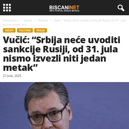
Naslovnica
Vijesti
Politika
Vučić: “Srbija neće uvoditi sankcije Rusiji, od 31. jula
nismo izvezli niti...
VIJESTI
POLITIKA
REGIJA
Vučić: “Srbija neće uvoditi
sankcije Rusiji, od 31. jula
nismo izvezli niti jedan
metak”
27 Jula, 2025