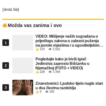
(avaz.ba)
Možda vas zanima i ovo
VIDEO: Mišljenje naših sugrađana o
prijedlogu zakona o zabrani pušenja
1
na javnim mjestima i u ugostiteljskim
125
👁 3.522
objektima u FBiH
Pogledajte kako je bivši igrač
Jedinstva zaprosio Bišćanku u
2
Njemačkoj (FOTO + VIDEO)
228
👁 7.344
Znanstvenici: Ljudsko tijelo naglo stari
3
u dva životna razdoblja
4
👁 190