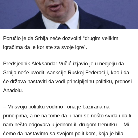
Poručio je da Srbija neće dozvoliti “drugim velikim
igračima da je koriste za svoje igre”.
Predsjednik Aleksandar Vučić izjavio je u nedjelju da
Srbija neće uvoditi sankcije Ruskoj Federaciji, kao i da
će država nastaviti da vodi principijelnu politiku, prenosi
Anadolu.
– Mi svoju politiku vodimo i ona je bazirana na
principima, a ne na tome da li nam se nešto sviđa i da li
nam nešto odgovara u jednom ili drugom trenutku… Mi
ćemo da nastavimo sa svojom politikom, koja je bila