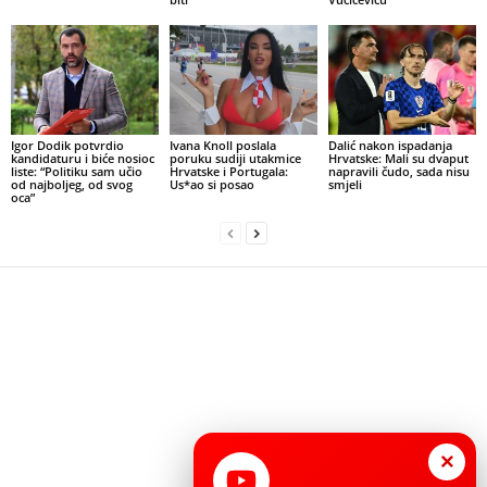
Igor Dodik potvrdio
Ivana Knoll poslala
Dalić nakon ispadanja
kandidaturu i biće nosioc
poruku sudiji utakmice
Hrvatske: Mali su dvaput
liste: “Politiku sam učio
Hrvatske i Portugala:
napravili čudo, sada nisu
od najboljeg, od svog
Us*ao si posao
smjeli
oca”
×