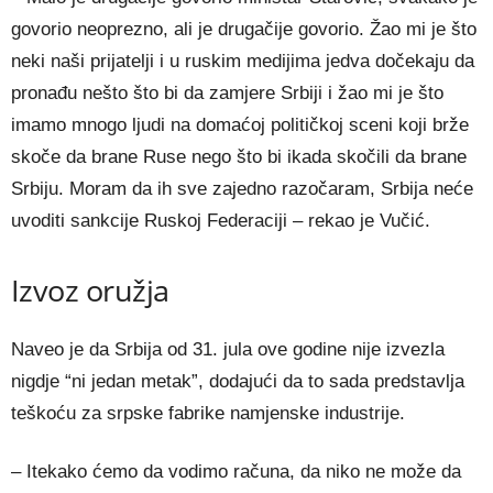
govorio neoprezno, ali je drugačije govorio. Žao mi je što
neki naši prijatelji i u ruskim medijima jedva dočekaju da
pronađu nešto što bi da zamjere Srbiji i žao mi je što
imamo mnogo ljudi na domaćoj političkoj sceni koji brže
skoče da brane Ruse nego što bi ikada skočili da brane
Srbiju. Moram da ih sve zajedno razočaram, Srbija neće
uvoditi sankcije Ruskoj Federaciji – rekao je Vučić.
Izvoz oružja
Naveo je da Srbija od 31. jula ove godine nije izvezla
nigdje “ni jedan metak”, dodajući da to sada predstavlja
teškoću za srpske fabrike namjenske industrije.
– Itekako ćemo da vodimo računa, da niko ne može da