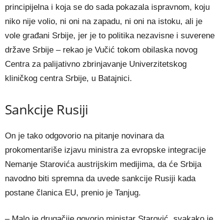
principijelna i koja se do sada pokazala ispravnom, koju
niko nije volio, ni oni na zapadu, ni oni na istoku, ali je
vole građani Srbije, jer je to politika nezavisne i suverene
države Srbije – rekao je Vučić tokom obilaska novog
Centra za palijativno zbrinjavanje Univerzitetskog
kliničkog centra Srbije, u Batajnici.
Sankcije Rusiji
On je tako odgovorio na pitanje novinara da
prokomentariše izjavu ministra za evropske integracije
Nemanje Starovića austrijskim medijima, da će Srbija
navodno biti spremna da uvede sankcije Rusiji kada
postane članica EU, prenio je Tanjug.
– Malo je drugačije govorio ministar Starović, svakako je