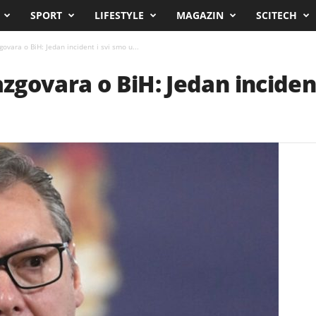
SPORT
LIFESTYLE
MAGAZIN
SCITECH
govara o BiH: Jedan incident i svi smo u...
azgovara o BiH: Jedan inciden