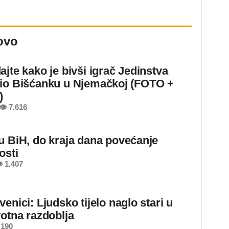
ovo
ajte kako je bivši igrač Jedinstva
io Bišćanku u Njemačkoj (FOTO +
)
👁 7.616
u BiH, do kraja dana povećanje
osti
 1.407
enici: Ljudsko tijelo naglo stari u
votna razdoblja
 190