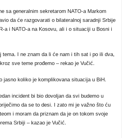
tane sa generalnim sekretarom NATO-a Markom
vio da će razgovarati o bilateralnoj saradnji Srbije
 i NATO-a na Kosovu, ali i o situaciji u Bosni i
a. I ne znam da li će nam i tih sat i po ili dva,
da kroz sve teme prođemo – rekao je Vučić.
no jasno koliko je komplikovana situacija u BiH.
edan incident bi bio dovoljan da svi budemo u
ječimo da se to desi. I zato mi je važno što ću
teom i moram da priznam da je on tokom svoje
rema Srbiji – kazao je Vučić.