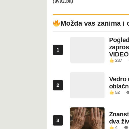
(avaz.ba)
Možda vas zanima i 
Pogled
zapros
1
VIDEO
237
Vedro 
2
oblačn
52

Znanstv
3
dva ži
4
👁