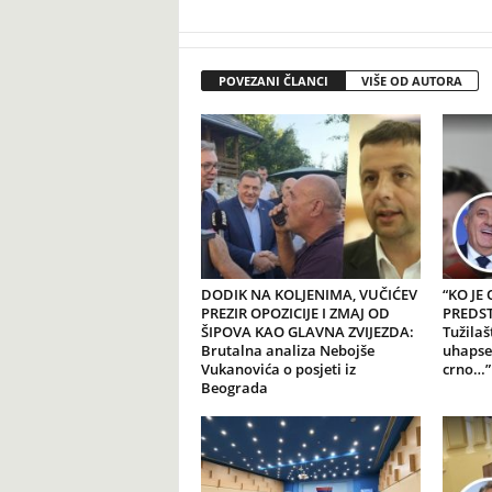
POVEZANI ČLANCI
VIŠE OD AUTORA
DODIK NA KOLJENIMA, VUČIĆEV
“KO JE
PREZIR OPOZICIJE I ZMAJ OD
PREDSTA
ŠIPOVA KAO GLAVNA ZVIJEZDA:
Tužilaš
Brutalna analiza Nebojše
uhapse
Vukanovića o posjeti iz
crno…”
Beograda