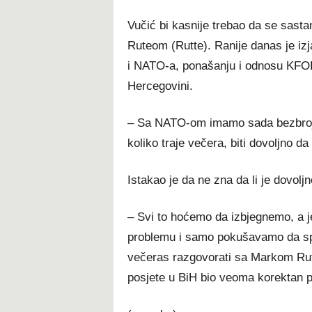
Vučić bi kasnije trebao da se sas
Ruteom (Rutte). Ranije danas je izja
i NATO-a, ponašanju i odnosu KFOR-a
Hercegovini.
– Sa NATO-om imamo sada bezbroj tem
koliko traje večera, biti dovoljno 
Istakao je da ne zna da li je dovolj
– Svi to hoćemo da izbjegnemo, a j
problemu i samo pokušavamo da spri
večeras razgovorati sa Markom Ru
posjete u BiH bio veoma korektan p