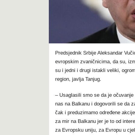
t
Predsjednik Srbije Aleksandar Vučić
evropskim zvaničnicima, da su, izmeđ
su i jedni i drugi istakli veliki, ogr
region, javlja Tanjug.
– Usaglasili smo se da je očuvanje 
nas na Balkanu i dogovorili se da 
čak i preduzimamo određene akcije
za mir na Balkanu jer je to od inter
za Evropsku uniju, za Evropu u cjeli