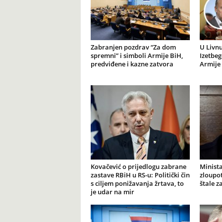
Zabranjen pozdrav “Za dom
U Livnu
spremni” i simboli Armije BiH,
Izetbeg
predviđene i kazne zatvora
Armije 
Kovačević o prijedlogu zabrane
Minista
zastave RBiH u RS-u: Politički čin
zloupot
s ciljem ponižavanja žrtava, to
štale z
je udar na mir