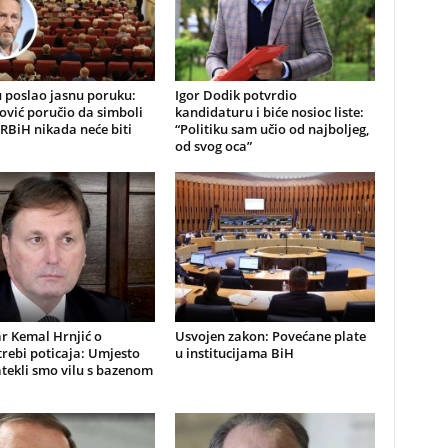
 poslao jasnu poruku:
Igor Dodik potvrdio
ović poručio da simboli
kandidaturu i biće nosioc liste:
RBiH nikada neće biti
“Politiku sam učio od najboljeg,
od svog oca”
r Kemal Hrnjić o
Usvojen zakon: Povećane plate
rebi poticaja: Umjesto
u institucijama BiH
atekli smo vilu s bazenom