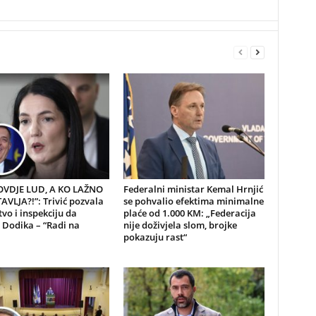
 OVDJE LUD, A KO LAŽNO
Federalni ministar Kemal Hrnjić
VLJA?!”: Trivić pozvala
se pohvalio efektima minimalne
tvo i inspekciju da
plaće od 1.000 KM: „Federacija
 Dodika – “Radi na
nije doživjela slom, brojke
pokazuju rast“