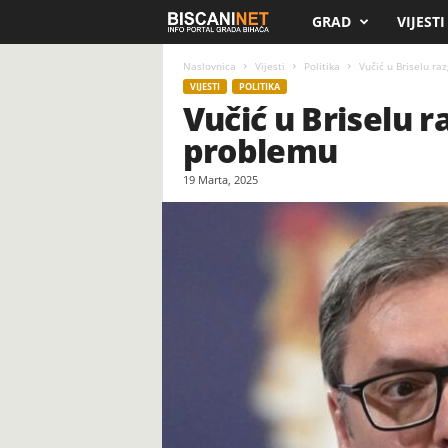
GRAD
VIJESTI
B
i
Naslovnica
Vijesti
Politika
Vučić u Briselu raz
VIJESTI
POLITIKA
Vučić u Briselu r
s
problemu
c
19 Marta, 2025
a
n
i
.
n
e