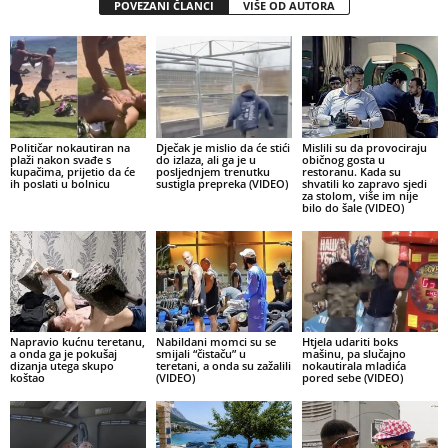
POVEZANI ČLANCI
VIŠE OD AUTORA
Političar nokautiran na
Dječak je mislio da će stići
Mislili su da provociraju
plaži nakon svađe s
do izlaza, ali ga je u
običnog gosta u
kupačima, prijetio da će
posljednjem trenutku
restoranu. Kada su
ih poslati u bolnicu
sustigla prepreka (VIDEO)
shvatili ko zapravo sjedi
za stolom, više im nije
bilo do šale (VIDEO)
Napravio kućnu teretanu,
Nabildani momci su se
Htjela udariti boks
a onda ga je pokušaj
smijali “čistaču” u
mašinu, pa slučajno
dizanja utega skupo
teretani, a onda su zažalili
nokautirala mladića
koštao
(VIDEO)
pored sebe (VIDEO)