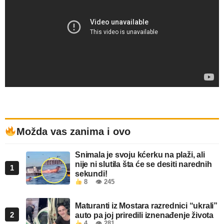
Možda vas zanima i ovo
Snimala je svoju kćerku na plaži, ali
nije ni slutila šta će se desiti narednih
1
sekundi!
8
👁 245
Maturanti iz Mostara razrednici “ukrali”
2
auto pa joj priredili iznenađenje života
4
👁 281