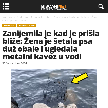
Naslovnica
Magazin
Zanimljivosti
Zanijemila je kad je prišla bliže: Žena je
šetala psa duž obale...
MAGAZIN
ZANIMLJIVOSTI
Zanijemila je kad je prišla
bliže: Žena je šetala psa
duž obale i ugledala
metalni kavez u vodi
30 Septembra, 2024