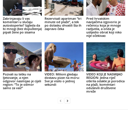
Zabrinjavaju li vas
Rezervisali apartman “tri
Pred hrvatskim
komentari u slučaju
minute od plaže”, a tek
navijačima izgovorio je
autostoperke? Izgleda da
po dolasku shvatili šta ih
rečenicu koja je mnoge
bi mnogi (bez dopuštenja)
zapravo čeka
razljutila, a onda je
pipali žene po sisama
uslijedio obrat koji niko
nije očekivao
Pozvali su tetku na
VIDEO: Milioni gledaju
VIDEO KOJI JE NASMIJAO
ljetovanje, a njen
dostavu pizze na moru:
REGION: Jedna riječ
odgovor nasmijao je cijeli
Sve je visilo o jednoj
otkrila odakle je porodica
region: “To je odmor
sekundi
na plaži, komentari
samo za vas!”
oduševili društvene
mreže