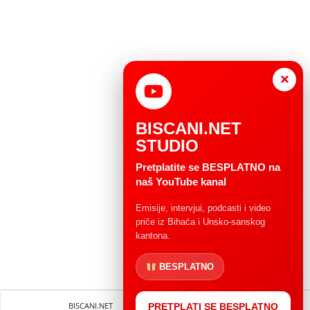
×
BISCANI.NET
STUDIO
Pretplatite se BESPLATNO na
naš YouTube kanal
Emisije, intervjui, podcasti i video
priče iz Bihaća i Unsko-sanskog
kantona.
BESPLATNO
BISCANI.NET
Impressum
Uvjeti korištenja
PRETPLATI SE BESPLATNO