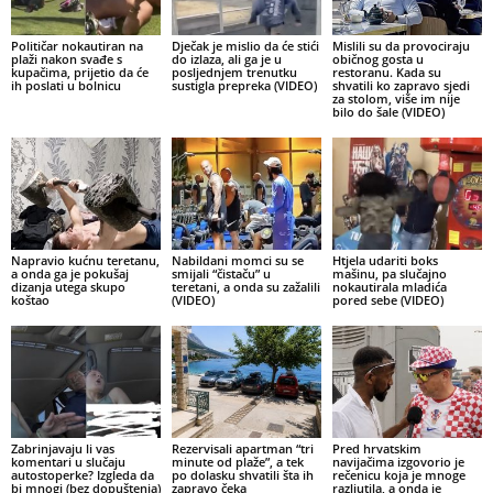
Političar nokautiran na
Dječak je mislio da će stići
Mislili su da provociraju
plaži nakon svađe s
do izlaza, ali ga je u
običnog gosta u
kupačima, prijetio da će
posljednjem trenutku
restoranu. Kada su
ih poslati u bolnicu
sustigla prepreka (VIDEO)
shvatili ko zapravo sjedi
za stolom, više im nije
bilo do šale (VIDEO)
Napravio kućnu teretanu,
Nabildani momci su se
Htjela udariti boks
a onda ga je pokušaj
smijali “čistaču” u
mašinu, pa slučajno
dizanja utega skupo
teretani, a onda su zažalili
nokautirala mladića
koštao
(VIDEO)
pored sebe (VIDEO)
Zabrinjavaju li vas
Rezervisali apartman “tri
Pred hrvatskim
komentari u slučaju
minute od plaže”, a tek
navijačima izgovorio je
autostoperke? Izgleda da
po dolasku shvatili šta ih
rečenicu koja je mnoge
bi mnogi (bez dopuštenja)
zapravo čeka
razljutila, a onda je