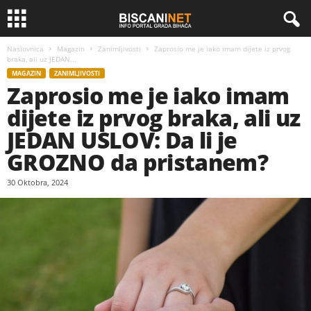
Naslovnica
Magazin
Zanimljivosti
Zaprosio me je iako imam dijete iz prvog
braka, ali uz JEDAN...
MAGAZIN
ZANIMLJIVOSTI
Zaprosio me je iako imam
dijete iz prvog braka, ali uz
JEDAN USLOV: Da li je
GROZNO da pristanem?
30 Oktobra, 2024