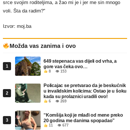
srce svojim roditeljima, a žao mi je i jer me sin mnogo
voli. Šta da radim?”
Izvor: moj.ba
Možda vas zanima i ovo
649 stepenaca vas dijeli od vrha, a
1
gore vas čeka ovo…
8
👁 153
Policajac se pretvarao da je beskućnik
u invalidskim kolicima: Ostao je u šoku
2
kada su prolaznici uradili ovo!
6
👁 269
“Komšija koji je mlađi od mene preko
3
20 godina me danima spopadao”
11
👁 677