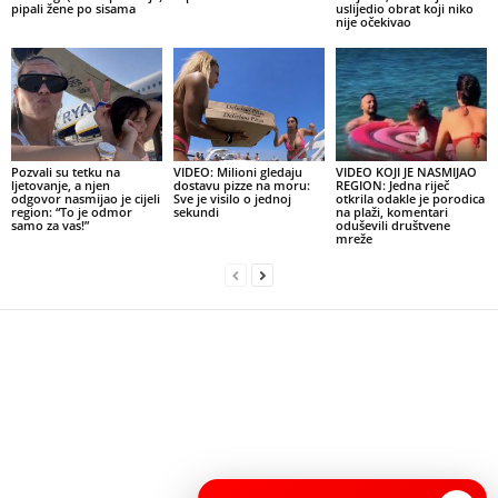
pipali žene po sisama
uslijedio obrat koji niko
nije očekivao
Pozvali su tetku na
VIDEO: Milioni gledaju
VIDEO KOJI JE NASMIJAO
ljetovanje, a njen
dostavu pizze na moru:
REGION: Jedna riječ
odgovor nasmijao je cijeli
Sve je visilo o jednoj
otkrila odakle je porodica
region: “To je odmor
sekundi
na plaži, komentari
samo za vas!”
oduševili društvene
mreže