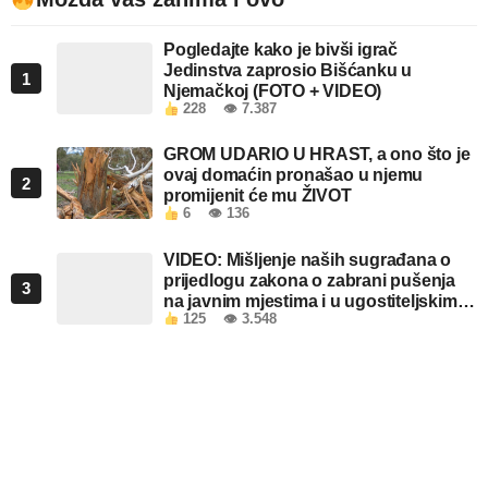
Pogledajte kako je bivši igrač
Jedinstva zaprosio Bišćanku u
1
Njemačkoj (FOTO + VIDEO)
228
👁 7.387
GROM UDARIO U HRAST, a ono što je
ovaj domaćin pronašao u njemu
2
promijenit će mu ŽIVOT
6
👁 136
VIDEO: Mišljenje naših sugrađana o
prijedlogu zakona o zabrani pušenja
3
na javnim mjestima i u ugostiteljskim
125
👁 3.548
objektima u FBiH