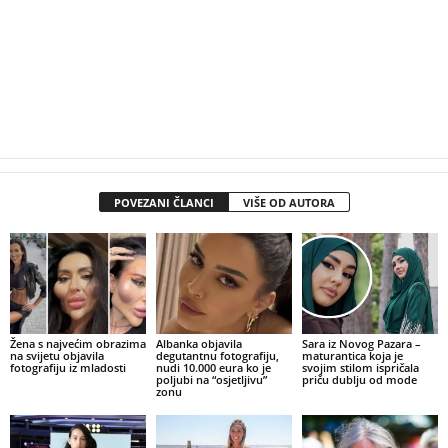
POVEZANI ČLANCI
VIŠE OD AUTORA
Žena s najvećim obrazima
Albanka objavila
Sara iz Novog Pazara –
na svijetu objavila
degutantnu fotografiju,
maturantica koja je
fotografiju iz mladosti
nudi 10.000 eura ko je
svojim stilom ispričala
poljubi na “osjetljivu”
priču dublju od mode
zonu