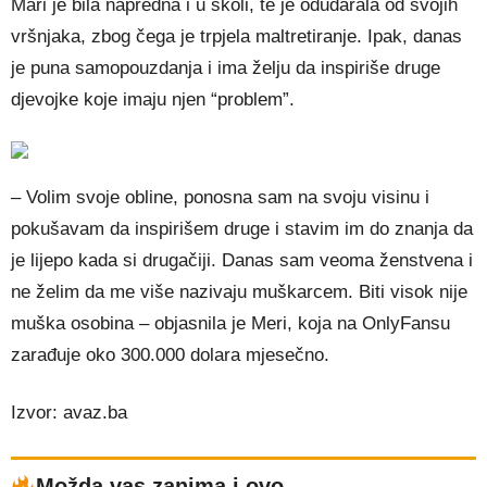
Mari je bila napredna i u školi, te je odudarala od svojih
vršnjaka, zbog čega je trpjela maltretiranje. Ipak, danas
je puna samopouzdanja i ima želju da inspiriše druge
djevojke koje imaju njen “problem”.
– Volim svoje obline, ponosna sam na svoju visinu i
pokušavam da inspirišem druge i stavim im do znanja da
je lijepo kada si drugačiji. Danas sam veoma ženstvena i
ne želim da me više nazivaju muškarcem. Biti visok nije
muška osobina – objasnila je Meri, koja na OnlyFansu
zarađuje oko 300.000 dolara mjesečno.
Izvor: avaz.ba
Možda vas zanima i ovo