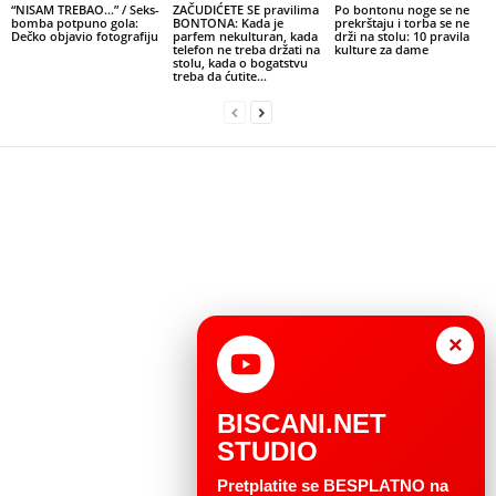
“NISAM TREBAO…” / Seks-
ZAČUDIĆETE SE pravilima
Po bontonu noge se ne
bomba potpuno gola:
BONTONA: Kada je
prekrštaju i torba se ne
Dečko objavio fotografiju
parfem nekulturan, kada
drži na stolu: 10 pravila
telefon ne treba držati na
kulture za dame
stolu, kada o bogatstvu
treba da ćutite…
×
BISCANI.NET
STUDIO
Pretplatite se BESPLATNO na