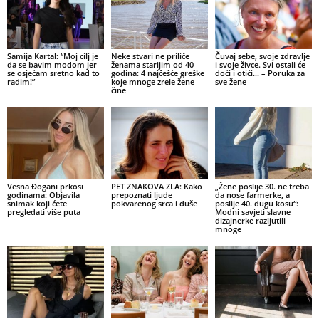
Samija Kartal: “Moj cilj je
Neke stvari ne priliče
Čuvaj sebe, svoje zdravlje
da se bavim modom jer
ženama starijim od 40
i svoje živce. Svi ostali će
se osjećam sretno kad to
godina: 4 najčešće greške
doći i otići… – Poruka za
radim!”
koje mnoge zrele žene
sve žene
čine
Vesna Đogani prkosi
PET ZNAKOVA ZLA: Kako
„Žene poslije 30. ne treba
godinama: Objavila
prepoznati ljude
da nose farmerke, a
snimak koji ćete
pokvarenog srca i duše
poslije 40. dugu kosu“:
pregledati više puta
Modni savjeti slavne
dizajnerke razljutili
mnoge