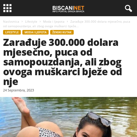
Naslovnica
Lifestyle
Moda i ljepota
Zarađuje 300.000 dolara mjesečno, puca
od samopouzdanja, ali zbog ovoga muškarci bježe...
LIFESTYLE
MODA I LJEPOTA
ŽENSKI KUTAK
Zarađuje 300.000 dolara
mjesečno, puca od
samopouzdanja, ali zbog
ovoga muškarci bježe od
nje
24 Septembra, 2023