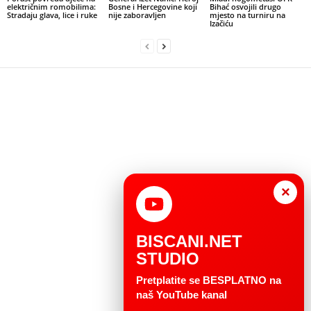
električnim romobilima:
Bosne i Hercegovine koji
Bihać osvojili drugo
Stradaju glava, lice i ruke
nije zaboravljen
mjesto na turniru na
Izačiću
×
BISCANI.NET
STUDIO
Pretplatite se BESPLATNO na
naš YouTube kanal