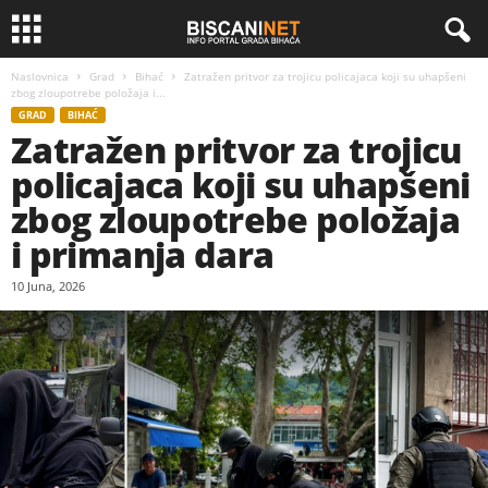
Naslovnica
Grad
Bihać
Zatražen pritvor za trojicu policajaca koji su uhapšeni
zbog zloupotrebe položaja i...
GRAD
BIHAĆ
Zatražen pritvor za trojicu
policajaca koji su uhapšeni
zbog zloupotrebe položaja
i primanja dara
10 Juna, 2026