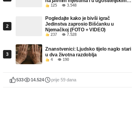
na javnim mjestima i u ugostiteljskim
125
👁 3.548
objektima u FBiH
Pogledajte kako je bivši igrač
Jedinstva zaprosio Bišćanku u
2
Njemačkoj (FOTO + VIDEO)
237
👁 7.528
Znanstvenici: Ljudsko tijelo naglo stari
3
u dva životna razdoblja
4
👁 190
533
14.524
prije 59 dana