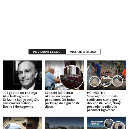
POVEZANI ČLANCI
VIŠE OD AUTORA
101 godina od rođenja
Građani MZ Centar
HC-ING: “Na
Alije Izetbegovića:
ukazali na brojne
Smaragdnom mostu
Državnik koji je obilježio
probleme: Od buke i
radili smo samo gornji
savremenu historiju
parkinga do sigurnosti
dio konstrukcije, donje
Bosne i Hercegovine
djece
postrojenje nije bilo
predmet ugovora”