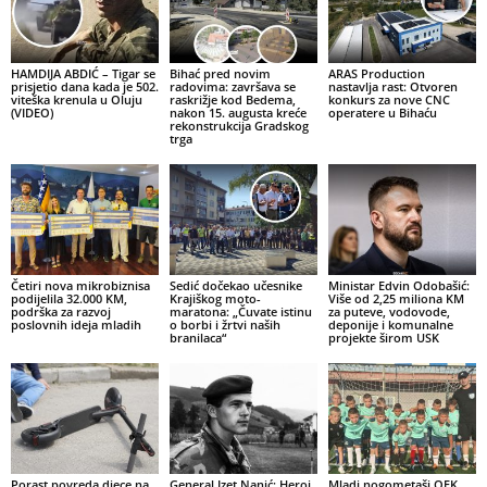
HAMDIJA ABDIĆ – Tigar se
Bihać pred novim
ARAS Production
prisjetio dana kada je 502.
radovima: završava se
nastavlja rast: Otvoren
viteška krenula u Oluju
raskrižje kod Bedema,
konkurs za nove CNC
(VIDEO)
nakon 15. augusta kreće
operatere u Bihaću
rekonstrukcija Gradskog
trga
Četiri nova mikrobiznisa
Sedić dočekao učesnike
Ministar Edvin Odobašić:
podijelila 32.000 KM,
Krajiškog moto-
Više od 2,25 miliona KM
podrška za razvoj
maratona: „Čuvate istinu
za puteve, vodovode,
poslovnih ideja mladih
o borbi i žrtvi naših
deponije i komunalne
branilaca“
projekte širom USK
Porast povreda djece na
General Izet Nanić: Heroj
Mladi nogometaši OFK