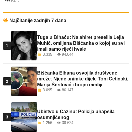
Najčitanije zadnjih 7 dana
Tuga u Bihaću: Na ahiret preselila Lejla
Muhić, omiljena Bišćanka o kojoj su svi
1
imali samo riječi hvale
3.335 👁 94.844
Bišćanka Elhana osvojila društvene
mreže: Njene snimke dijele Toni Cetinski,
2
Marija Šerifović i brojni mediji
3.095 👁 86.147
Ubistvo u Cazinu: Policija uhapsila
3
osumnjičenog
1.256 👁 38.624