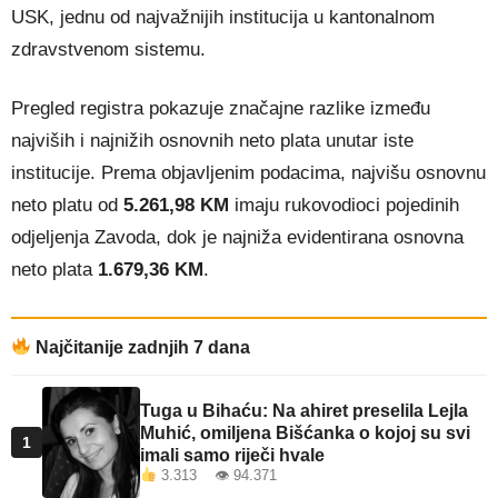
USK, jednu od najvažnijih institucija u kantonalnom
zdravstvenom sistemu.
Pregled registra pokazuje značajne razlike između
najviših i najnižih osnovnih neto plata unutar iste
institucije. Prema objavljenim podacima, najvišu osnovnu
neto platu od
5.261,98 KM
imaju rukovodioci pojedinih
odjeljenja Zavoda, dok je najniža evidentirana osnovna
neto plata
1.679,36 KM
.
Najčitanije zadnjih 7 dana
Tuga u Bihaću: Na ahiret preselila Lejla
Muhić, omiljena Bišćanka o kojoj su svi
1
imali samo riječi hvale
3.313 👁 94.371