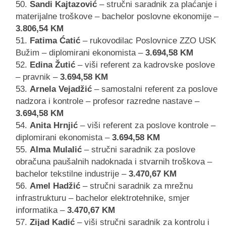
Sandi Kajtazović
– stručni saradnik za plaćanje i
materijalne troškove – bachelor poslovne ekonomije –
3.806,54 KM
Fatima Ćatić
– rukovodilac Poslovnice ZZO USK
Bužim – diplomirani ekonomista –
3.694,58 KM
Edina Žutić
– viši referent za kadrovske poslove
– pravnik –
3.694,58 KM
Arnela Vejadžić
– samostalni referent za poslove
nadzora i kontrole – profesor razredne nastave –
3.694,58 KM
Anita Hrnjić
– viši referent za poslove kontrole –
diplomirani ekonomista –
3.694,58 KM
Alma Mulalić
– stručni saradnik za poslove
obračuna paušalnih nadoknada i stvarnih troškova –
bachelor tekstilne industrije –
3.470,67 KM
Amel Hadžić
– stručni saradnik za mrežnu
infrastrukturu – bachelor elektrotehnike, smjer
informatika –
3.470,67 KM
Zijad Kadić
– viši stručni saradnik za kontrolu i