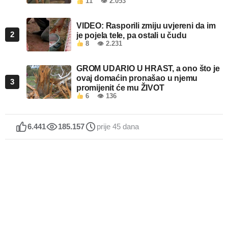
11
👁 2.053
VIDEO: Rasporili zmiju uvjereni da im
2
je pojela tele, pa ostali u čudu
8
👁 2.231
GROM UDARIO U HRAST, a ono što je
ovaj domaćin pronašao u njemu
3
promijenit će mu ŽIVOT
6
👁 136
6.441
185.157
prije 45 dana