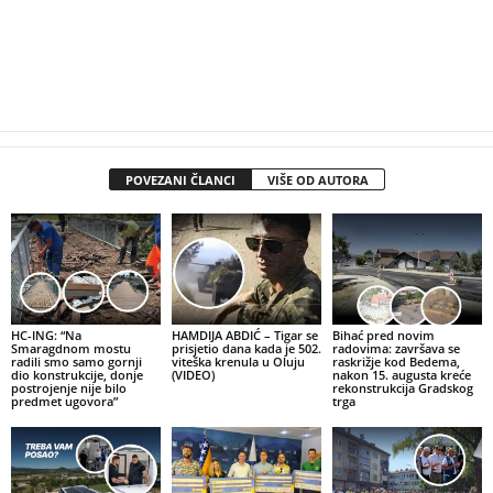
POVEZANI ČLANCI
VIŠE OD AUTORA
HC-ING: “Na
HAMDIJA ABDIĆ – Tigar se
Bihać pred novim
Smaragdnom mostu
prisjetio dana kada je 502.
radovima: završava se
radili smo samo gornji
viteška krenula u Oluju
raskrižje kod Bedema,
dio konstrukcije, donje
(VIDEO)
nakon 15. augusta kreće
postrojenje nije bilo
rekonstrukcija Gradskog
predmet ugovora”
trga