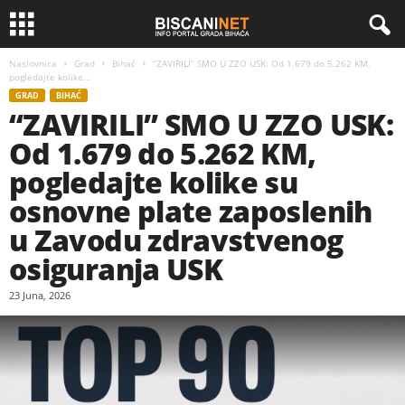
Naslovnica
Grad
Bihać
“ZAVIRILI” SMO U ZZO USK: Od 1.679 do 5.262 KM,
pogledajte kolike...
GRAD
BIHAĆ
“ZAVIRILI” SMO U ZZO USK:
Od 1.679 do 5.262 KM,
pogledajte kolike su
osnovne plate zaposlenih
u Zavodu zdravstvenog
osiguranja USK
23 Juna, 2026