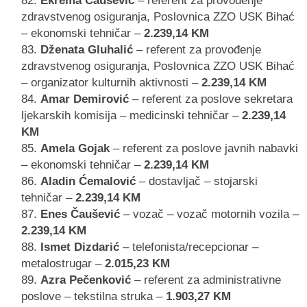
Ekrema Čaušević
– referent za provođenje
zdravstvenog osiguranja, Poslovnica ZZO USK Bihać
– ekonomski tehničar –
2.239,14 KM
Dženata Gluhalić
– referent za provođenje
zdravstvenog osiguranja, Poslovnica ZZO USK Bihać
– organizator kulturnih aktivnosti –
2.239,14 KM
Amar Demirović
– referent za poslove sekretara
ljekarskih komisija – medicinski tehničar –
2.239,14
KM
Amela Gojak
– referent za poslove javnih nabavki
– ekonomski tehničar –
2.239,14 KM
Aladin Ćemalović
– dostavljač – stojarski
tehničar –
2.239,14 KM
Enes Čaušević
– vozač – vozač motornih vozila –
2.239,14 KM
Ismet Dizdarić
– telefonista/recepcionar –
metalostrugar –
2.015,23 KM
Azra Pečenković
– referent za administrativne
poslove – tekstilna struka –
1.903,27 KM