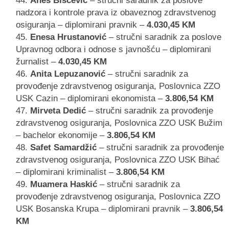
Anes Bišćević
– stručni saradnik za poslove
nadzora i kontrole prava iz obaveznog zdravstvenog
osiguranja – diplomirani pravnik –
4.030,45 KM
Enesa Hrustanović
– stručni saradnik za poslove
Upravnog odbora i odnose s javnošću – diplomirani
žurnalist –
4.030,45 KM
Anita Lepuzanović
– stručni saradnik za
provođenje zdravstvenog osiguranja, Poslovnica ZZO
USK Cazin – diplomirani ekonomista –
3.806,54 KM
Mirveta Dedić
– stručni saradnik za provođenje
zdravstvenog osiguranja, Poslovnica ZZO USK Bužim
– bachelor ekonomije –
3.806,54 KM
Safet Samardžić
– stručni saradnik za provođenje
zdravstvenog osiguranja, Poslovnica ZZO USK Bihać
– diplomirani kriminalist –
3.806,54 KM
Muamera Haskić
– stručni saradnik za
provođenje zdravstvenog osiguranja, Poslovnica ZZO
USK Bosanska Krupa – diplomirani pravnik –
3.806,54
KM