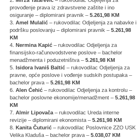
Mirza Tatarević
– rukovodilac Odjeljenja za
provođenje prava iz zdravstvene zaštite i ino
osiguranje – diplomirani pravnik –
5.261,98 KM
Amel Mulalić
– rukovodilac Odjeljenja za nabavke i
podršku poslovanju – diplomirani pravnik –
5.261,98
KM
Nermina Kapić
– rukovodilac Odjeljenja za
finansijsko-računovodstvene poslove – bachelor
menadžmenta i poduzetništva –
5.261,98 KM
Isidora Ivaniš Baltić
– rukovodilac Odjeljenja za
pravne, opće poslove i vođenje sudskih postupaka –
bachelor prava –
5.261,98 KM
Alen Ćehić
– rukovodilac Odjeljenja za kontrolu –
bachelor poslovne ekonomije/menadžment –
5.261,98
KM
Almir Lipovača
– rukovodilac Ureda interne
revizije – diplomirani ekonomista –
5.261,98 KM
Kanita Čuturić
– rukovodilac Poslovnice ZZO USK
Velika Kladuša – bachelor prava –
5.038,07 KM