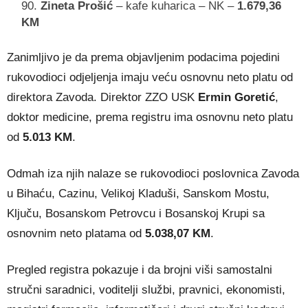
Zineta Prošić
– kafe kuharica – NK –
1.679,36
KM
Zanimljivo je da prema objavljenim podacima pojedini
rukovodioci odjeljenja imaju veću osnovnu neto platu od
direktora Zavoda. Direktor ZZO USK
Ermin Goretić
,
doktor medicine, prema registru ima osnovnu neto platu
od
5.013 KM
.
Odmah iza njih nalaze se rukovodioci poslovnica Zavoda
u Bihaću, Cazinu, Velikoj Kladuši, Sanskom Mostu,
Ključu, Bosanskom Petrovcu i Bosanskoj Krupi sa
osnovnim neto platama od
5.038,07 KM
.
Pregled registra pokazuje i da brojni viši samostalni
stručni saradnici, voditelji službi, pravnici, ekonomisti,