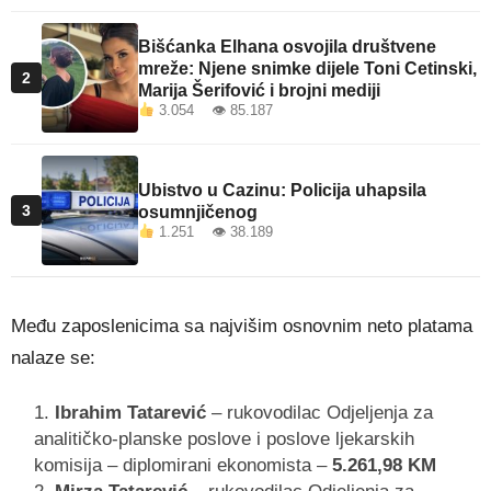
Bišćanka Elhana osvojila društvene
mreže: Njene snimke dijele Toni Cetinski,
2
Marija Šerifović i brojni mediji
3.054 👁 85.187
Ubistvo u Cazinu: Policija uhapsila
3
osumnjičenog
1.251 👁 38.189
Među zaposlenicima sa najvišim osnovnim neto platama
nalaze se:
Ibrahim Tatarević
– rukovodilac Odjeljenja za
analitičko-planske poslove i poslove ljekarskih
komisija – diplomirani ekonomista –
5.261,98 KM