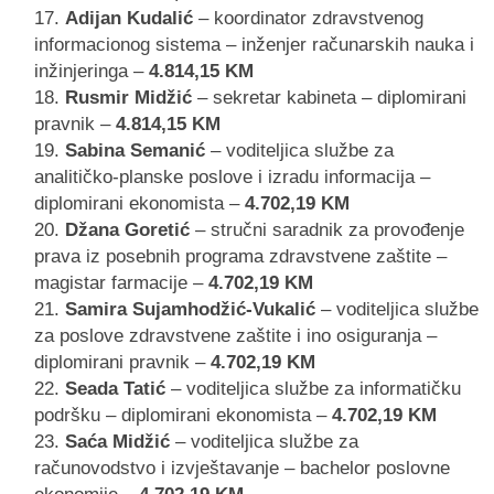
Adijan Kudalić
– koordinator zdravstvenog
informacionog sistema – inženjer računarskih nauka i
inžinjeringa –
4.814,15 KM
Rusmir Midžić
– sekretar kabineta – diplomirani
pravnik –
4.814,15 KM
Sabina Semanić
– voditeljica službe za
analitičko-planske poslove i izradu informacija –
diplomirani ekonomista –
4.702,19 KM
Džana Goretić
– stručni saradnik za provođenje
prava iz posebnih programa zdravstvene zaštite –
magistar farmacije –
4.702,19 KM
Samira Sujamhodžić-Vukalić
– voditeljica službe
za poslove zdravstvene zaštite i ino osiguranja –
diplomirani pravnik –
4.702,19 KM
Seada Tatić
– voditeljica službe za informatičku
podršku – diplomirani ekonomista –
4.702,19 KM
Saća Midžić
– voditeljica službe za
računovodstvo i izvještavanje – bachelor poslovne