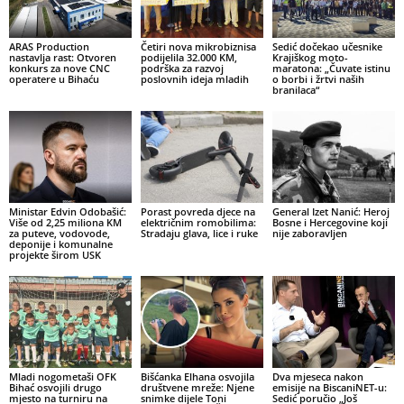
ARAS Production
Četiri nova mikrobiznisa
Sedić dočekao učesnike
nastavlja rast: Otvoren
podijelila 32.000 KM,
Krajiškog moto-
konkurs za nove CNC
podrška za razvoj
maratona: „Čuvate istinu
operatere u Bihaću
poslovnih ideja mladih
o borbi i žrtvi naših
branilaca“
Ministar Edvin Odobašić:
Porast povreda djece na
General Izet Nanić: Heroj
Više od 2,25 miliona KM
električnim romobilima:
Bosne i Hercegovine koji
za puteve, vodovode,
Stradaju glava, lice i ruke
nije zaboravljen
deponije i komunalne
projekte širom USK
Mladi nogometaši OFK
Bišćanka Elhana osvojila
Dva mjeseca nakon
Bihać osvojili drugo
društvene mreže: Njene
emisije na BiscaniNET-u:
mjesto na turniru na
snimke dijele Toni
Sedić poručio „Još