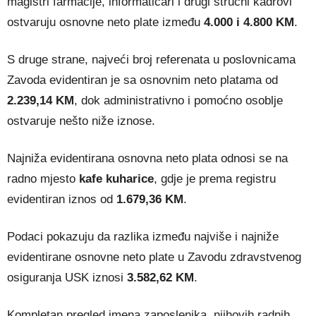
magistri farmacije, informatičari i drugi stručni kadrovi
ostvaruju osnovne neto plate između
4.000 i 4.800 KM
.
S druge strane, najveći broj referenata u poslovnicama
Zavoda evidentiran je sa osnovnim neto platama od
2.239,14 KM
, dok administrativno i pomoćno osoblje
ostvaruje nešto niže iznose.
Najniža evidentirana osnovna neto plata odnosi se na
radno mjesto
kafe kuharice
, gdje je prema registru
evidentiran iznos od
1.679,36 KM
.
Podaci pokazuju da razlika između najviše i najniže
evidentirane osnovne neto plate u Zavodu zdravstvenog
osiguranja USK iznosi
3.582,62 KM
.
Kompletan pregled imena zaposlenika, njihovih radnih