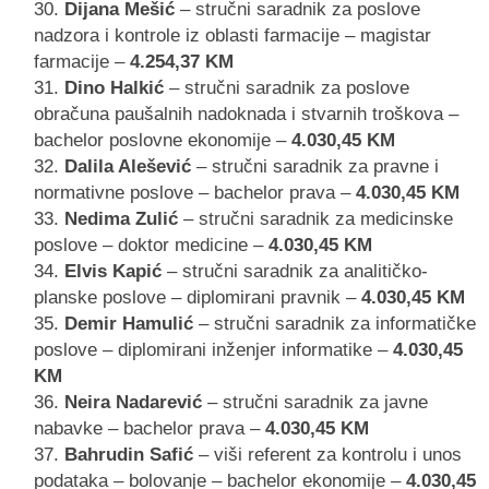
Dijana Mešić
– stručni saradnik za poslove
nadzora i kontrole iz oblasti farmacije – magistar
farmacije –
4.254,37 KM
Dino Halkić
– stručni saradnik za poslove
obračuna paušalnih nadoknada i stvarnih troškova –
bachelor poslovne ekonomije –
4.030,45 KM
Dalila Alešević
– stručni saradnik za pravne i
normativne poslove – bachelor prava –
4.030,45 KM
Nedima Zulić
– stručni saradnik za medicinske
poslove – doktor medicine –
4.030,45 KM
Elvis Kapić
– stručni saradnik za analitičko-
planske poslove – diplomirani pravnik –
4.030,45 KM
Demir Hamulić
– stručni saradnik za informatičke
poslove – diplomirani inženjer informatike –
4.030,45
KM
Neira Nadarević
– stručni saradnik za javne
nabavke – bachelor prava –
4.030,45 KM
Bahrudin Safić
– viši referent za kontrolu i unos
podataka – bolovanje – bachelor ekonomije –
4.030,45