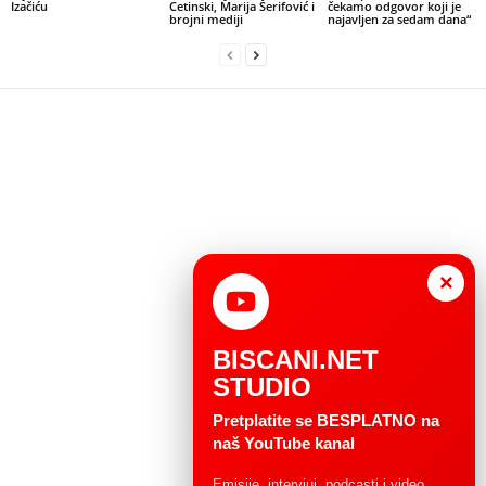
Izačiću
Cetinski, Marija Šerifović i
čekamo odgovor koji je
brojni mediji
najavljen za sedam dana“
×
BISCANI.NET
STUDIO
Pretplatite se BESPLATNO na
naš YouTube kanal
Emisije, intervjui, podcasti i video