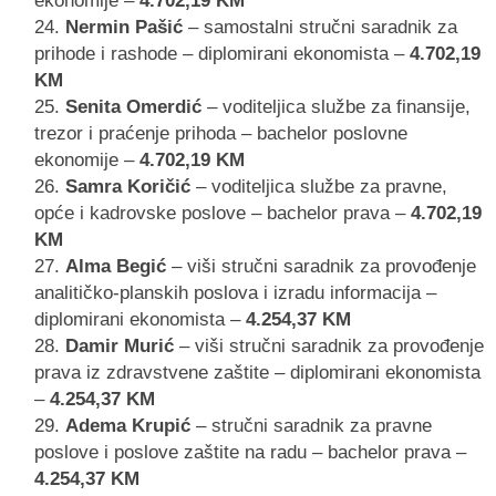
ekonomije –
4.702,19 KM
Nermin Pašić
– samostalni stručni saradnik za
prihode i rashode – diplomirani ekonomista –
4.702,19
KM
Senita Omerdić
– voditeljica službe za finansije,
trezor i praćenje prihoda – bachelor poslovne
ekonomije –
4.702,19 KM
Samra Koričić
– voditeljica službe za pravne,
opće i kadrovske poslove – bachelor prava –
4.702,19
KM
Alma Begić
– viši stručni saradnik za provođenje
analitičko-planskih poslova i izradu informacija –
diplomirani ekonomista –
4.254,37 KM
Damir Murić
– viši stručni saradnik za provođenje
prava iz zdravstvene zaštite – diplomirani ekonomista
–
4.254,37 KM
Adema Krupić
– stručni saradnik za pravne
poslove i poslove zaštite na radu – bachelor prava –
4.254,37 KM