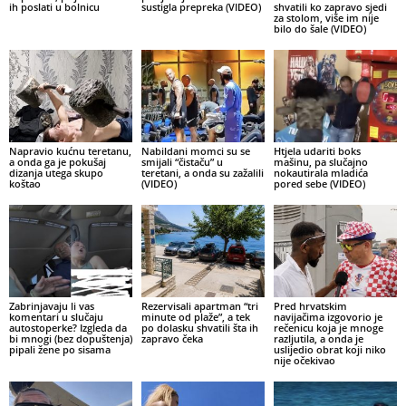
ih poslati u bolnicu
sustigla prepreka (VIDEO)
shvatili ko zapravo sjedi
za stolom, više im nije
bilo do šale (VIDEO)
Napravio kućnu teretanu,
Nabildani momci su se
Htjela udariti boks
a onda ga je pokušaj
smijali “čistaču” u
mašinu, pa slučajno
dizanja utega skupo
teretani, a onda su zažalili
nokautirala mladića
koštao
(VIDEO)
pored sebe (VIDEO)
Zabrinjavaju li vas
Rezervisali apartman “tri
Pred hrvatskim
komentari u slučaju
minute od plaže”, a tek
navijačima izgovorio je
autostoperke? Izgleda da
po dolasku shvatili šta ih
rečenicu koja je mnoge
bi mnogi (bez dopuštenja)
zapravo čeka
razljutila, a onda je
pipali žene po sisama
uslijedio obrat koji niko
nije očekivao