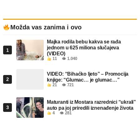
Možda vas zanima i ovo
Majka rodila bebu kakva se rađa
jednom u 625 miliona slučajeva
1
(VIDEO)
11
👁 1.040
VIDEO: “Bihaćko ljeto” – Promocija
2
knjige: “Glumac… je glumac…”
21
👁 721
Maturanti iz Mostara razrednici “ukrali”
3
auto pa joj priredili iznenađenje života
4
👁 281