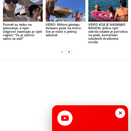
Pozvali su tetku na
VIDEO: Milioni gledaju
VIDEO KOJI JE NASMIJAO
ljetovanje, a njen
dostavu pizze na moru:
REGION: Jedna riječ
odgovor nasmijao je cijeli
Sve je visilo o jednoj
otkrila odakle je porodica
region: “To je odmor
sekundi
na plaži, komentari
samo za vas!”
oduševili društvene
mreže
×