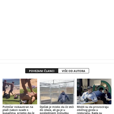
POVEZANI ČLANCI
VIŠE OD AUTORA
Političar nokautiran na
Dječak je mislio da će stići
Mislili su da provociraju
plaži nakon svađe s
do izlaza, ali ga je u
običnog gosta u
kupačima, prijetio da će
posljednjem trenutku
restoranu. Kada su