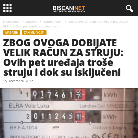
Naslovnica
Magazin
Zanimljivosti
ZBOG OVOGA DOBIJATE VELIK RAČUN ZA
STRUJU: Ovih pet uređaja troše struju...
MAGAZIN
ZANIMLJIVOSTI
ZBOG OVOGA DOBIJATE
VELIK RAČUN ZA STRUJU:
Ovih pet uređaja troše
struju i dok su isključeni
15 Decembra, 2022