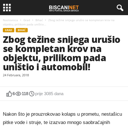
Naslovnica
Grad
Bihać
Zbog težine snijega urušio se kompletan krov na
objektu, prilikom pada uništio...
GRAD
BIHAĆ
Zbog težine snijega urušio
se kompletan krov na
objektu, prilikom pada
uništio i automobil!
24 Februara, 2018
6
118
prije 3085 dana
Nakon što je prouzrokovao kolaps u prometu, nestašicu
pitke vode i struje, te izazvao mnogo saobraćajnih