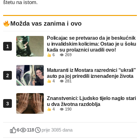
štetu na istom.
Možda vas zanima i ovo
Policajac se pretvarao da je beskućnik
u invalidskim kolicima: Ostao je u šoku
1
kada su prolaznici uradili ovo!
6
👁 269
Maturanti iz Mostara razrednici “ukrali”
2
auto pa joj priredili iznenađenje života
4
👁 281
Znanstvenici: Ljudsko tijelo naglo stari
3
u dva životna razdoblja
4
👁 190
6
118
prije 3085 dana