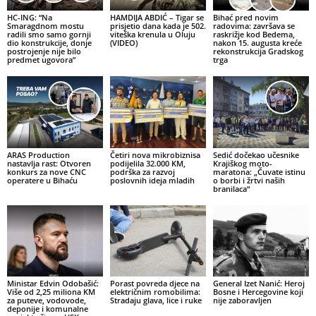
HC-ING: “Na
HAMDIJA ABDIĆ – Tigar se
Bihać pred novim
Smaragdnom mostu
prisjetio dana kada je 502.
radovima: završava se
radili smo samo gornji
viteška krenula u Oluju
raskrižje kod Bedema,
dio konstrukcije, donje
(VIDEO)
nakon 15. augusta kreće
postrojenje nije bilo
rekonstrukcija Gradskog
predmet ugovora”
trga
ARAS Production
Četiri nova mikrobiznisa
Sedić dočekao učesnike
nastavlja rast: Otvoren
podijelila 32.000 KM,
Krajiškog moto-
konkurs za nove CNC
podrška za razvoj
maratona: „Čuvate istinu
operatere u Bihaću
poslovnih ideja mladih
o borbi i žrtvi naših
branilaca“
Ministar Edvin Odobašić:
Porast povreda djece na
General Izet Nanić: Heroj
Više od 2,25 miliona KM
električnim romobilima:
Bosne i Hercegovine koji
za puteve, vodovode,
Stradaju glava, lice i ruke
nije zaboravljen
deponije i komunalne