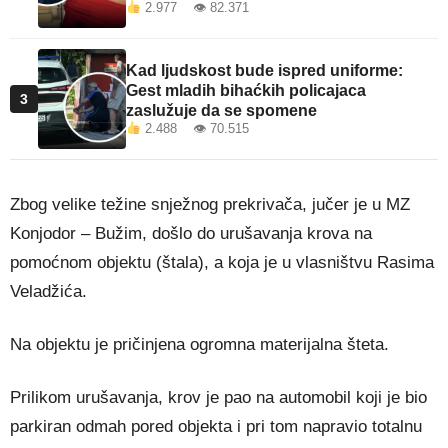
2.977 👁 82.371
Kad ljudskost bude ispred uniforme:
Gest mladih bihaćkih policajaca
3
zaslužuje da se spomene
2.488 👁 70.515
Zbog velike težine snježnog prekrivača, jučer je u MZ
Konjodor – Bužim, došlo do urušavanja krova na
pomoćnom objektu (štala), a koja je u vlasništvu Rasima
Veladžića.
Na objektu je pričinjena ogromna materijalna šteta.
Prilikom urušavanja, krov je pao na automobil koji je bio
parkiran odmah pored objekta i pri tom napravio totalnu