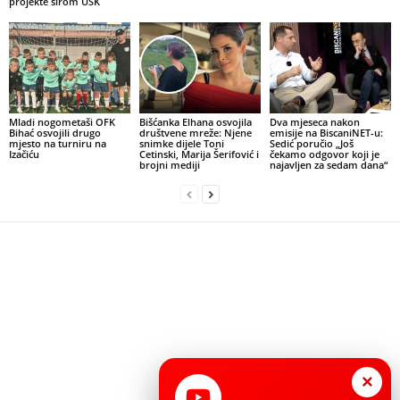
projekte širom USK
Mladi nogometaši OFK
Bišćanka Elhana osvojila
Dva mjeseca nakon
Bihać osvojili drugo
društvene mreže: Njene
emisije na BiscaniNET-u:
mjesto na turniru na
snimke dijele Toni
Sedić poručio „Još
Izačiću
Cetinski, Marija Šerifović i
čekamo odgovor koji je
brojni mediji
najavljen za sedam dana“
×