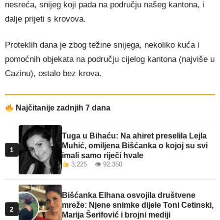
nesreća, snijeg koji pada na području našeg kantona, i
dalje prijeti s krovova.
Proteklih dana je zbog težine snijega, nekoliko kuća i
pomoćnih objekata na području cijelog kantona (najviše u
Cazinu), ostalo bez krova.
Najčitanije zadnjih 7 dana
Tuga u Bihaću: Na ahiret preselila Lejla
Muhić, omiljena Bišćanka o kojoj su svi
1
imali samo riječi hvale
3.225 👁 92.350
Bišćanka Elhana osvojila društvene
mreže: Njene snimke dijele Toni Cetinski,
2
Marija Šerifović i brojni mediji