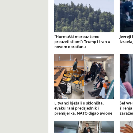
“Hormuški moreuz ćemo
Jevreji
preuzeti silom”: Trump i Iran u
Izraela
novom obračunu
Litvanci bježali u skloništa,
Šef WH
evakuirani predsjednik i
širenja
premijerka. NATO digao avione
zaražen