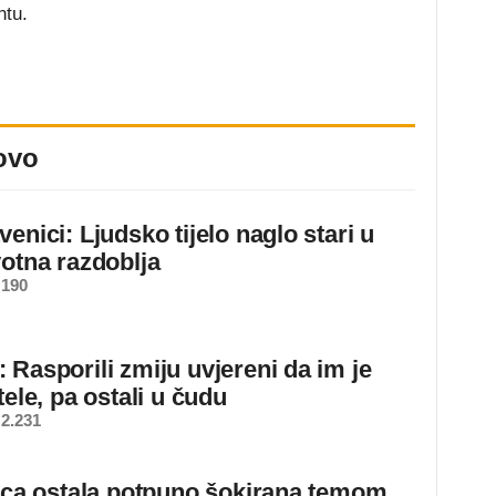
ntu.
ovo
enici: Ljudsko tijelo naglo stari u
votna razdoblja
 190
 Rasporili zmiju uvjereni da im je
tele, pa ostali u čudu
2.231
jica ostala potpuno šokirana temom