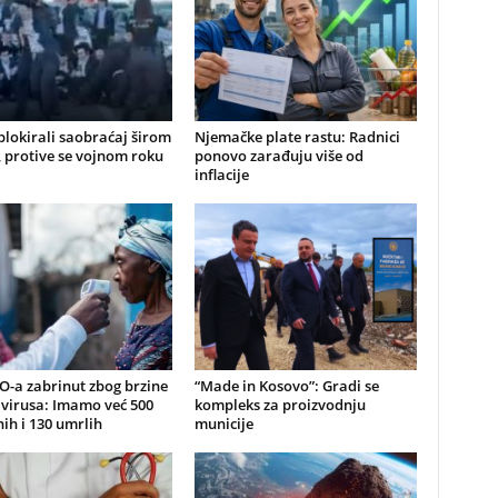
 blokirali saobraćaj širom
Njemačke plate rastu: Radnici
, protive se vojnom roku
ponovo zarađuju više od
inflacije
O-a zabrinut zbog brzine
“Made in Kosovo”: Gradi se
 virusa: Imamo već 500
kompleks za proizvodnju
ih i 130 umrlih
municije