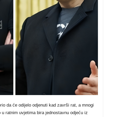
rio da će odijelo odjenuti kad završi rat, a mnogi
o u ratnim uvjetima bira jednostavnu odjeću iz