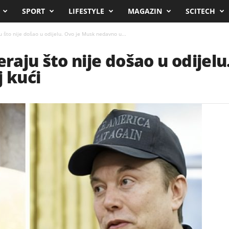
SPORT
LIFESTYLE
MAGAZIN
SCITECH
što nije došao u odijelu. Ovo je Musk nedavno u...
aju što nije došao u odijelu
j kući