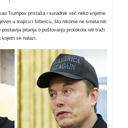
kao Trumpov pristaša i suradnik već neko vrijeme
even u majicu i šiltericu, što nikome ne smeta niti
ostavlja pitanja o poštovanju protokola niti traži
a kojem se nalazi.