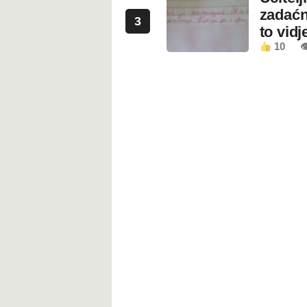
zadaćn
3
to vidje
10
