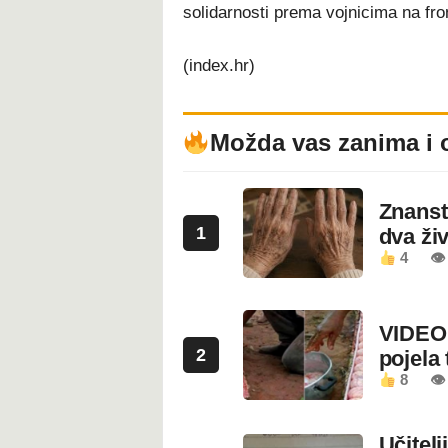
solidarnosti prema vojnicima na fro
(index.hr)
Možda vas zanima i 
Znanstv
1
dva ži
4
👁
VIDEO:
2
pojela 
8
👁 
Učitel