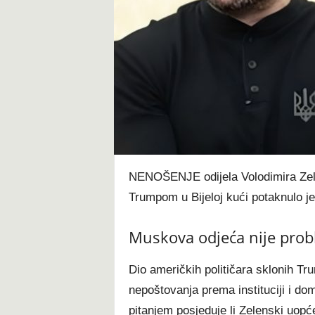
t
NENOŠENJE odijela Volodimira Zel
Trumpom u Bijeloj kući potaknulo je
Muskova odjeća nije pro
Dio američkih političara sklonih T
nepoštovanja prema instituciji i do
pitanjem posjeduje li Zelenski uopće