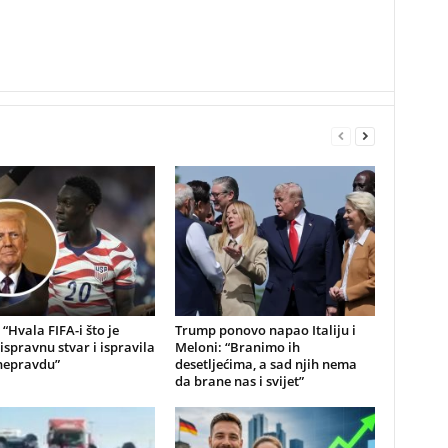
“Hvala FIFA-i što je
Trump ponovo napao Italiju i
 ispravnu stvar i ispravila
Meloni: “Branimo ih
 nepravdu”
desetljećima, a sad njih nema
da brane nas i svijet”