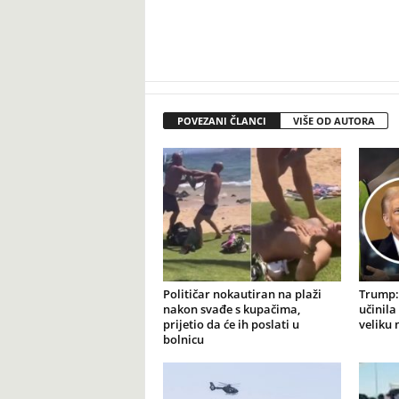
POVEZANI ČLANCI
VIŠE OD AUTORA
Političar nokautiran na plaži
Trump: 
nakon svađe s kupačima,
učinila
prijetio da će ih poslati u
veliku
bolnicu