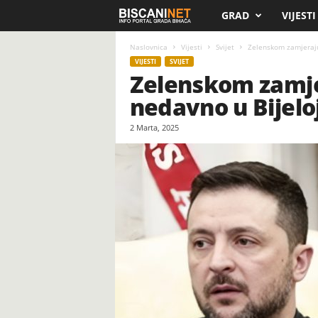
GRAD
VIJESTI
B
i
Naslovnica
Vijesti
Svijet
Zelenskom zamjeraju 
VIJESTI
SVIJET
Zelenskom zamjer
s
nedavno u Bijelo
c
2 Marta, 2025
a
n
i
.
n
e