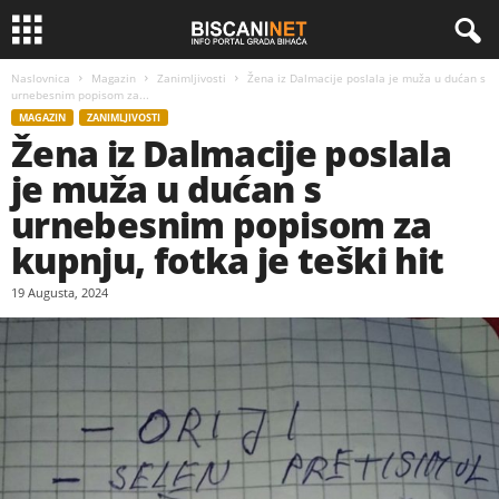
Naslovnica
Magazin
Zanimljivosti
Žena iz Dalmacije poslala je muža u dućan s
urnebesnim popisom za...
MAGAZIN
ZANIMLJIVOSTI
Žena iz Dalmacije poslala
je muža u dućan s
urnebesnim popisom za
kupnju, fotka je teški hit
19 Augusta, 2024