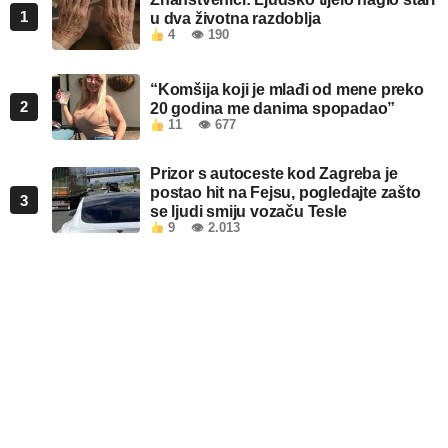
1
u dva životna razdoblja
4
👁 190
“Komšija koji je mlađi od mene preko
2
20 godina me danima spopadao”
11
👁 677
Prizor s autoceste kod Zagreba je
postao hit na Fejsu, pogledajte zašto
3
se ljudi smiju vozaču Tesle
9
👁 2.013