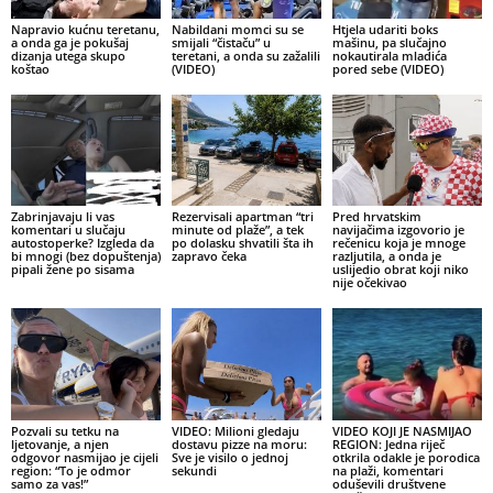
Napravio kućnu teretanu,
Nabildani momci su se
Htjela udariti boks
a onda ga je pokušaj
smijali “čistaču” u
mašinu, pa slučajno
dizanja utega skupo
teretani, a onda su zažalili
nokautirala mladića
koštao
(VIDEO)
pored sebe (VIDEO)
Zabrinjavaju li vas
Rezervisali apartman “tri
Pred hrvatskim
komentari u slučaju
minute od plaže”, a tek
navijačima izgovorio je
autostoperke? Izgleda da
po dolasku shvatili šta ih
rečenicu koja je mnoge
bi mnogi (bez dopuštenja)
zapravo čeka
razljutila, a onda je
pipali žene po sisama
uslijedio obrat koji niko
nije očekivao
Pozvali su tetku na
VIDEO: Milioni gledaju
VIDEO KOJI JE NASMIJAO
ljetovanje, a njen
dostavu pizze na moru:
REGION: Jedna riječ
odgovor nasmijao je cijeli
Sve je visilo o jednoj
otkrila odakle je porodica
region: “To je odmor
sekundi
na plaži, komentari
samo za vas!”
oduševili društvene