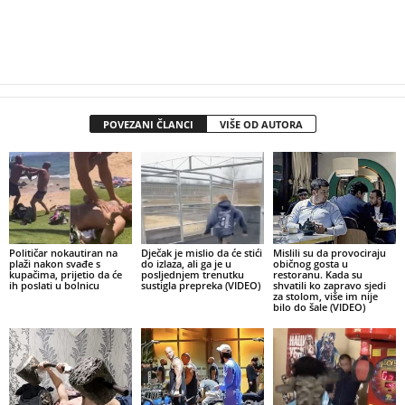
POVEZANI ČLANCI
VIŠE OD AUTORA
Političar nokautiran na
Dječak je mislio da će stići
Mislili su da provociraju
plaži nakon svađe s
do izlaza, ali ga je u
običnog gosta u
kupačima, prijetio da će
posljednjem trenutku
restoranu. Kada su
ih poslati u bolnicu
sustigla prepreka (VIDEO)
shvatili ko zapravo sjedi
za stolom, više im nije
bilo do šale (VIDEO)