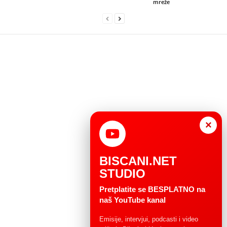
mreže
×
BISCANI.NET
STUDIO
Pretplatite se BESPLATNO na
naš YouTube kanal
Emisije, intervjui, podcasti i video