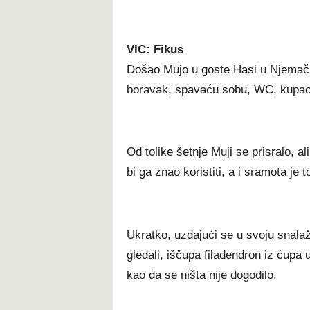
VIC: Fikus
Došao Mujo u goste Hasi u Njemačk
boravak, spavaću sobu, WC, kupaoni
Od tolike šetnje Muji se prisralo, al
bi ga znao koristiti, a i sramota je to
Ukratko, uzdajući se u svoju snalažl
gledali, iščupa filadendron iz ćupa 
kao da se ništa nije dogodilo.