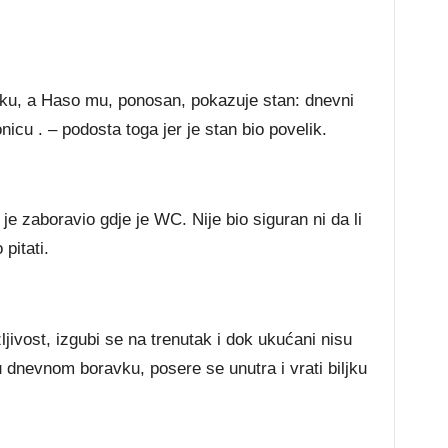
u, a Haso mu, ponosan, pokazuje stan: dnevni
cu . – podosta toga jer je stan bio povelik.
i je zaboravio gdje je WC. Nije bio siguran ni da li
 pitati.
jivost, izgubi se na trenutak i dok ukućani nisu
u dnevnom boravku, posere se unutra i vrati biljku