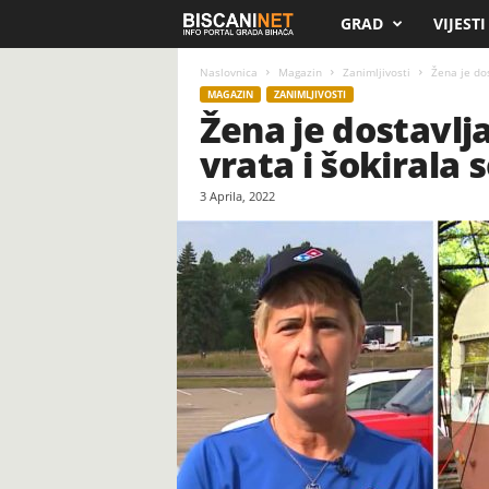
GRAD
VIJESTI
B
i
Naslovnica
Magazin
Zanimljivosti
Žena je dos
MAGAZIN
ZANIMLJIVOSTI
Žena je dostavlja
s
vrata i šokirala 
c
3 Aprila, 2022
a
n
i
.
n
e