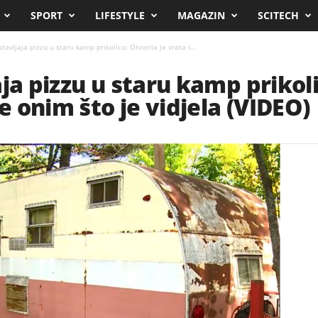
SPORT
LIFESTYLE
MAGAZIN
SCITECH
tavljaja pizzu u staru kamp prikolicu: Otvorila je vrata i...
ja pizzu u staru kamp prikoli
se onim što je vidjela (VIDEO)