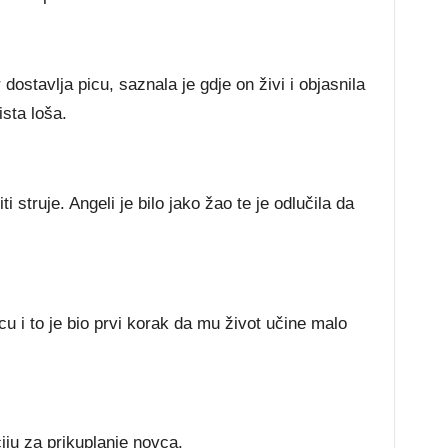
ostavlja picu, saznala je gdje on živi i objasnila
ista loša.
ti struje. Angeli je bilo jako žao te je odlučila da
icu i to je bio prvi korak da mu život učine malo
ju za prikuplanje novca.