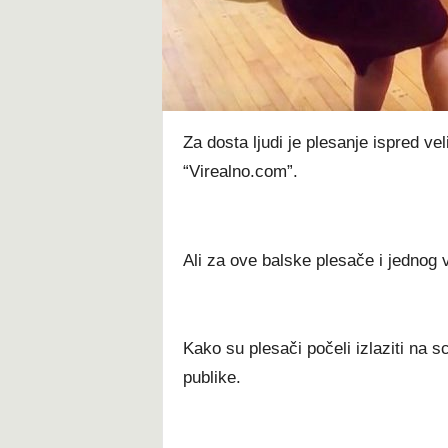
t
Za dosta ljudi je plesanje ispred vel
“Virealno.com”.
Ali za ove balske plesače i jednog
Kako su plesači počeli izlaziti na s
publike.