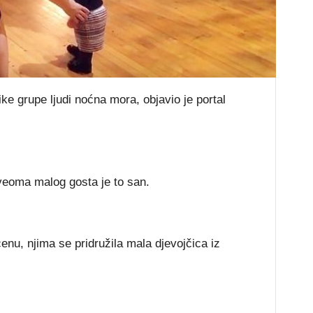
ike grupe ljudi noćna mora, objavio je portal
 veoma malog gosta je to san.
cenu, njima se pridružila mala djevojčica iz