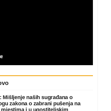
ovo
 Mišljenje naših sugrađana o
logu zakona o zabrani pušenja na
 mjestima i u ugostiteljskim