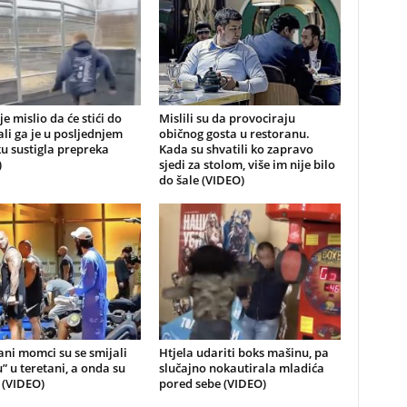
je mislio da će stići do
Mislili su da provociraju
 ali ga je u posljednjem
običnog gosta u restoranu.
u sustigla prepreka
Kada su shvatili ko zapravo
)
sjedi za stolom, više im nije bilo
do šale (VIDEO)
ni momci su se smijali
Htjela udariti boks mašinu, pa
u” u teretani, a onda su
slučajno nokautirala mladića
i (VIDEO)
pored sebe (VIDEO)