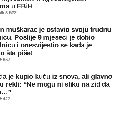
ima u FBiH
👁 3.522
n muškarac je ostavio svoju trudnu
icu. Poslije 9 mjeseci je dobio
nicu i onesvijestio se kada je
o šta piše!
 857
da je kupio kuću iz snova, ali glavno
u rekli: “Ne mogu ni sliku na zid da
m…”
 427