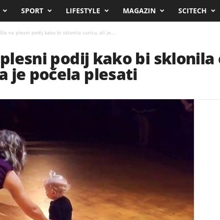
SPORT
LIFESTYLE
MAGAZIN
SCITECH
la na plesni podij kako bi sklonila curicu, ali je...
plesni podij kako bi sklonila 
 je počela plesati