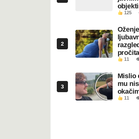
objekt
125
Oženje
ljubavn
2
razgled
pročita
11

Mislio 
mu nis
3
okači
11
