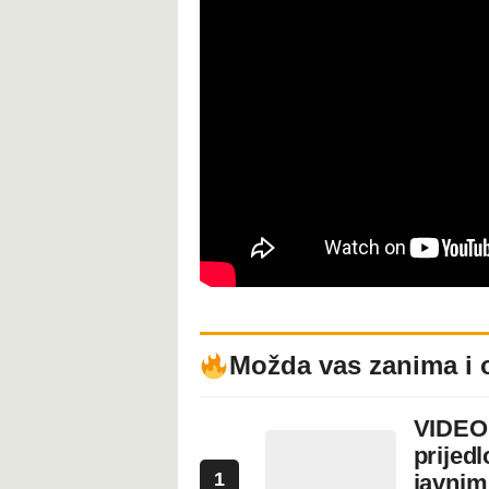
Možda vas zanima i 
VIDEO:
prijed
1
javnim