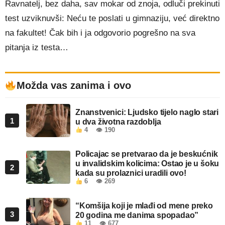
Ravnatelj, bez daha, sav mokar od znoja, odluči prekinuti
test uzviknuvši: Neću te poslati u gimnaziju, već direktno
na fakultet! Čak bih i ja odgovorio pogrešno na sva
pitanja iz testa…
Možda vas zanima i ovo
Znanstvenici: Ljudsko tijelo naglo stari
1
u dva životna razdoblja
4
👁 190
Policajac se pretvarao da je beskućnik
u invalidskim kolicima: Ostao je u šoku
2
kada su prolaznici uradili ovo!
6
👁 269
“Komšija koji je mlađi od mene preko
3
20 godina me danima spopadao”
11
👁 677