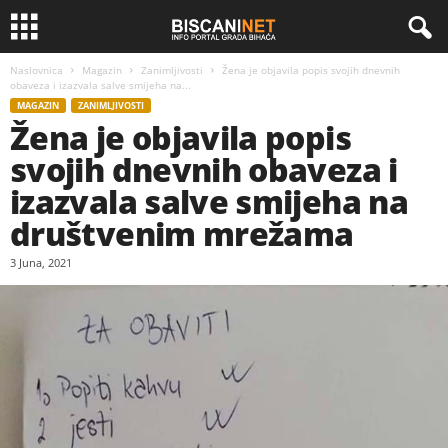
Naslovnica
Magazin
Zanimljivosti
Žena je objavila popis svojih dnevnih
obaveza i izazvala salve smijeha na...
MAGAZIN
ZANIMLJIVOSTI
Žena je objavila popis
svojih dnevnih obaveza i
izazvala salve smijeha na
društvenim mrežama
3 Juna, 2021