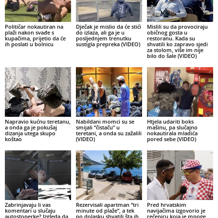
Političar nokautiran na
Dječak je mislio da će stići
Mislili su da provociraju
plaži nakon svađe s
do izlaza, ali ga je u
običnog gosta u
kupačima, prijetio da će
posljednjem trenutku
restoranu. Kada su
ih poslati u bolnicu
sustigla prepreka (VIDEO)
shvatili ko zapravo sjedi
za stolom, više im nije
bilo do šale (VIDEO)
Napravio kućnu teretanu,
Nabildani momci su se
Htjela udariti boks
a onda ga je pokušaj
smijali “čistaču” u
mašinu, pa slučajno
dizanja utega skupo
teretani, a onda su zažalili
nokautirala mladića
koštao
(VIDEO)
pored sebe (VIDEO)
Zabrinjavaju li vas
Rezervisali apartman “tri
Pred hrvatskim
komentari u slučaju
minute od plaže”, a tek
navijačima izgovorio je
autostoperke? Izgleda da
po dolasku shvatili šta ih
rečenicu koja je mnoge