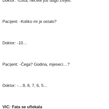
Doktor: -Loša, nećete još dugo živjeti.
Pacijent: -Koliko mi je ostalo?
Doktor: -10…
Pacijent: -Čega? Godina, mjeseci…?
Doktor: -…9, 8, 7, 6, 5…
VIC: Fata se uflekala