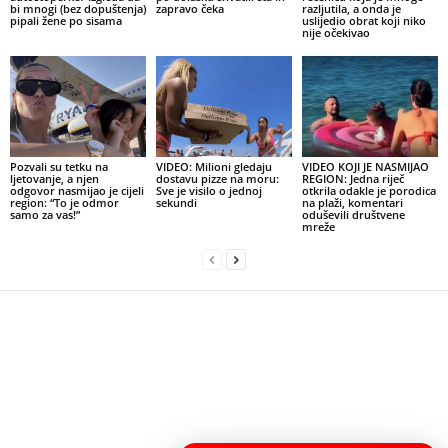
bi mnogi (bez dopuštenja)
zapravo čeka
razljutila, a onda je
pipali žene po sisama
uslijedio obrat koji niko
nije očekivao
Pozvali su tetku na
VIDEO: Milioni gledaju
VIDEO KOJI JE NASMIJAO
ljetovanje, a njen
dostavu pizze na moru:
REGION: Jedna riječ
odgovor nasmijao je cijeli
Sve je visilo o jednoj
otkrila odakle je porodica
region: “To je odmor
sekundi
na plaži, komentari
samo za vas!”
oduševili društvene
mreže