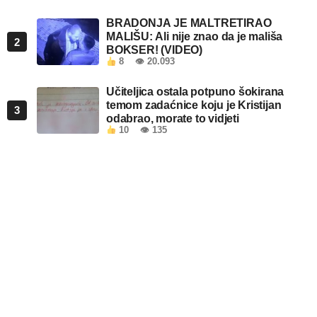
BRADONJA JE MALTRETIRAO
MALIŠU: Ali nije znao da je mališa
2
BOKSER! (VIDEO)
8
👁 20.093
Učiteljica ostala potpuno šokirana
temom zadaćnice koju je Kristijan
3
odabrao, morate to vidjeti
10
👁 135