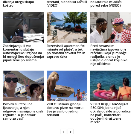
dizanja utega skupo
teretani, a onda su zažalili
nokautirala mladića
koštao
(VIDEO)
pored sebe (VIDEO)
Zabrinjavaju li vas
Rezervisali apartman “tri
Pred hrvatskim
komentari u slučaju
minute od plaže”, a tek
navijačima izgovorio je
autostoperke? Izgleda da
po dolasku shvatili šta ih
rečenicu koja je mnoge
bi mnogi (bez dopuštenja)
zapravo čeka
razljutila, a onda je
pipali žene po sisama
uslijedio obrat koji niko
nije očekivao
Pozvali su tetku na
VIDEO: Milioni gledaju
VIDEO KOJI JE NASMIJAO
ljetovanje, a njen
dostavu pizze na moru:
REGION: Jedna riječ
odgovor nasmijao je cijeli
Sve je visilo o jednoj
otkrila odakle je porodica
region: “To je odmor
sekundi
na plaži, komentari
samo za vas!”
oduševili društvene
mreže