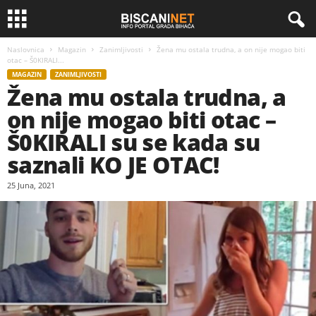
Naslovnica
Magazin
Zanimljivosti
Žena mu ostala trudna, a on nije mogao biti
otac – Š0KIRALI...
MAGAZIN
ZANIMLJIVOSTI
Žena mu ostala trudna, a
on nije mogao biti otac –
Š0KIRALI su se kada su
saznali KO JE OTAC!
25 Juna, 2021