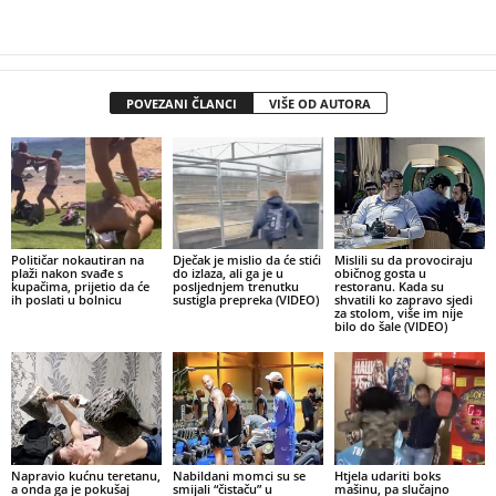
POVEZANI ČLANCI
VIŠE OD AUTORA
Političar nokautiran na
Dječak je mislio da će stići
Mislili su da provociraju
plaži nakon svađe s
do izlaza, ali ga je u
običnog gosta u
kupačima, prijetio da će
posljednjem trenutku
restoranu. Kada su
ih poslati u bolnicu
sustigla prepreka (VIDEO)
shvatili ko zapravo sjedi
za stolom, više im nije
bilo do šale (VIDEO)
Napravio kućnu teretanu,
Nabildani momci su se
Htjela udariti boks
a onda ga je pokušaj
smijali “čistaču” u
mašinu, pa slučajno