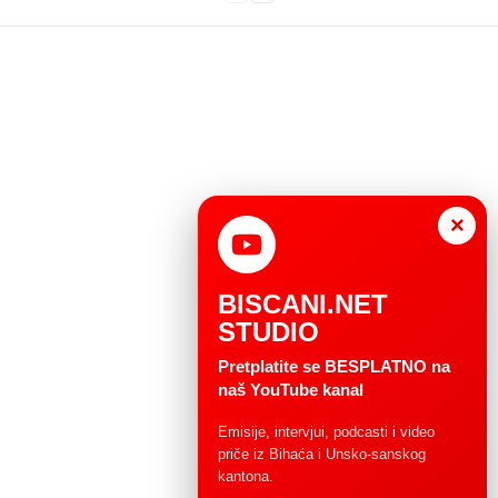
×
BISCANI.NET
STUDIO
Pretplatite se BESPLATNO na
naš YouTube kanal
Emisije, intervjui, podcasti i video
priče iz Bihaća i Unsko-sanskog
kantona.