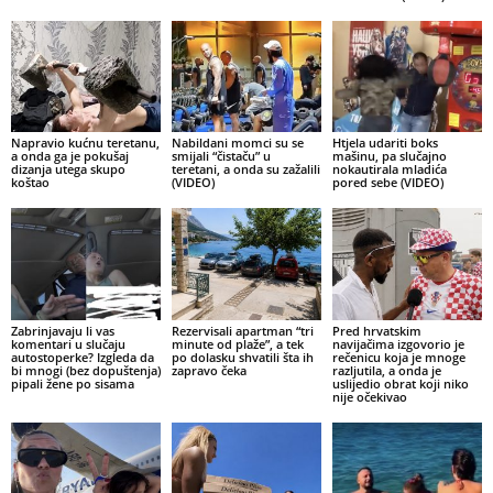
Napravio kućnu teretanu,
Nabildani momci su se
Htjela udariti boks
a onda ga je pokušaj
smijali “čistaču” u
mašinu, pa slučajno
dizanja utega skupo
teretani, a onda su zažalili
nokautirala mladića
koštao
(VIDEO)
pored sebe (VIDEO)
Zabrinjavaju li vas
Rezervisali apartman “tri
Pred hrvatskim
komentari u slučaju
minute od plaže”, a tek
navijačima izgovorio je
autostoperke? Izgleda da
po dolasku shvatili šta ih
rečenicu koja je mnoge
bi mnogi (bez dopuštenja)
zapravo čeka
razljutila, a onda je
pipali žene po sisama
uslijedio obrat koji niko
nije očekivao