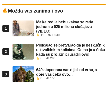
Možda vas zanima i ovo
Majka rodila bebu kakva se rađa
jednom u 625 miliona slučajeva
1
(VIDEO)
11
👁 1.040
Policajac se pretvarao da je beskućnik
u invalidskim kolicima: Ostao je u šoku
2
kada su prolaznici uradili ovo!
6
👁 269
649 stepenaca vas dijeli od vrha, a
3
gore vas čeka ovo…
8
👁 153