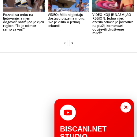
Pozvali su tetku na
VIDEO: Milioni gledaju
VIDEO KOJI JE NASMIJAO
ljetovanje, a njen
dostavu pizze na moru:
REGION: Jedna riječ
odgovor nasmijao je cijeli
Sve je visilo o jednoj
otkrila odakle je porodica
region: “To je odmor
sekundi
na plaži, komentari
samo za vas!”
oduševili društvene
mreže
×
BISCANI.NET
STUDIO