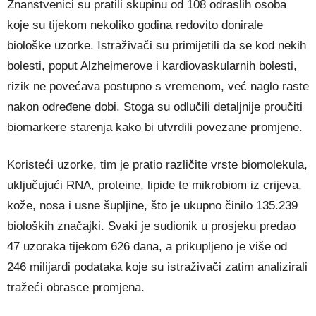
Znanstvenici su pratili skupinu od 108 odraslih osoba
koje su tijekom nekoliko godina redovito donirale
biološke uzorke. Istraživači su primijetili da se kod nekih
bolesti, poput Alzheimerove i kardiovaskularnih bolesti,
rizik ne povećava postupno s vremenom, već naglo raste
nakon određene dobi. Stoga su odlučili detaljnije proučiti
biomarkere starenja kako bi utvrdili povezane promjene.
Koristeći uzorke, tim je pratio različite vrste biomolekula,
uključujući RNA, proteine, lipide te mikrobiom iz crijeva,
kože, nosa i usne šupljine, što je ukupno činilo 135.239
bioloških značajki. Svaki je sudionik u prosjeku predao
47 uzoraka tijekom 626 dana, a prikupljeno je više od
246 milijardi podataka koje su istraživači zatim analizirali
tražeći obrasce promjena.