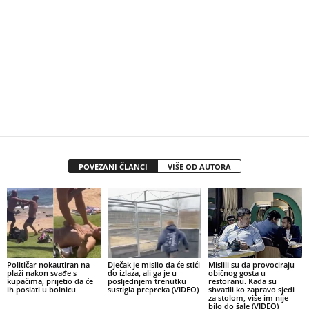
POVEZANI ČLANCI
VIŠE OD AUTORA
Političar nokautiran na
Dječak je mislio da će stići
Mislili su da provociraju
plaži nakon svađe s
do izlaza, ali ga je u
običnog gosta u
kupačima, prijetio da će
posljednjem trenutku
restoranu. Kada su
ih poslati u bolnicu
sustigla prepreka (VIDEO)
shvatili ko zapravo sjedi
za stolom, više im nije
bilo do šale (VIDEO)