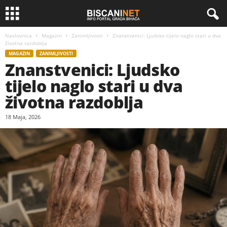
Naslovnica
Magazin
Zanimljivosti
Znanstvenici: Ljudsko tijelo naglo stari u dva
životna razdoblja
MAGAZIN
ZANIMLJIVOSTI
Znanstvenici: Ljudsko
tijelo naglo stari u dva
životna razdoblja
18 Maja, 2026