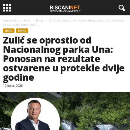
Naslovnica
Grad
Bihać
Zulić se oprostio od Nacionalnog parka Una: Ponosan
na rezultate ostvarene u...
GRAD
BIHAĆ
Zulić se oprostio od
Nacionalnog parka Una:
Ponosan na rezultate
ostvarene u protekle dvije
godine
10 Juna, 2026