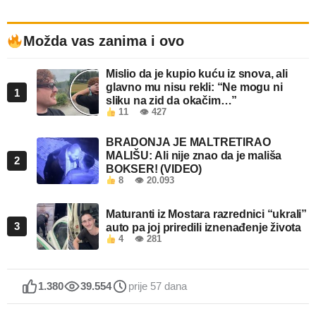
Možda vas zanima i ovo
Mislio da je kupio kuću iz snova, ali
glavno mu nisu rekli: “Ne mogu ni
1
sliku na zid da okačim…”
11
👁 427
BRADONJA JE MALTRETIRAO
MALIŠU: Ali nije znao da je mališa
2
BOKSER! (VIDEO)
8
👁 20.093
Maturanti iz Mostara razrednici “ukrali”
3
auto pa joj priredili iznenađenje života
4
👁 281
1.380
39.554
prije 57 dana