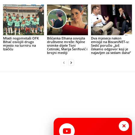
Mladi nogometaši OFK
Bišćanka Elhana osvojila
Dva mjeseca nakon
Bihać osvojili drugo
društvene mreže: Njene
emisije na BiscaniNET-u:
mjesto na turniru na
snimke dijele Toni
Sedić poručio „Još
Izačiću
Cetinski, Marija Šerifović i
čekamo odgovor koji je
brojni mediji
najavljen za sedam dana“
×