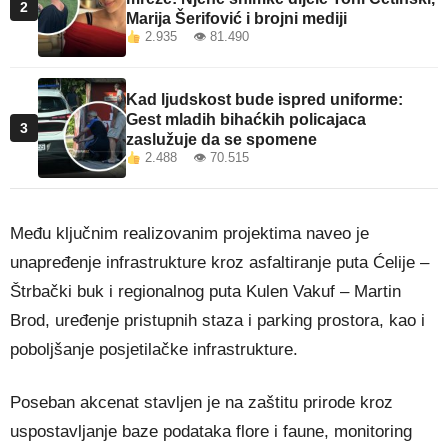
2
Marija Šerifović i brojni mediji
2.935 👁 81.490
Kad ljudskost bude ispred uniforme:
Gest mladih bihaćkih policajaca
3
zaslužuje da se spomene
2.488 👁 70.515
Među ključnim realizovanim projektima naveo je
unapređenje infrastrukture kroz asfaltiranje puta Ćelije –
Štrbački buk i regionalnog puta Kulen Vakuf – Martin
Brod, uređenje pristupnih staza i parking prostora, kao i
poboljšanje posjetilačke infrastrukture.
Poseban akcenat stavljen je na zaštitu prirode kroz
uspostavljanje baze podataka flore i faune, monitoring