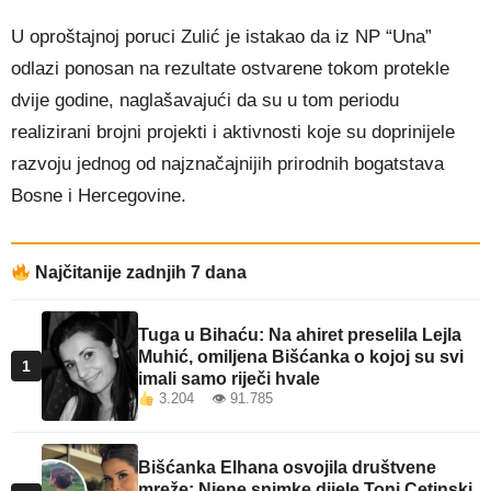
U oproštajnoj poruci Zulić je istakao da iz NP “Una”
odlazi ponosan na rezultate ostvarene tokom protekle
dvije godine, naglašavajući da su u tom periodu
realizirani brojni projekti i aktivnosti koje su doprinijele
razvoju jednog od najznačajnijih prirodnih bogatstava
Bosne i Hercegovine.
Najčitanije zadnjih 7 dana
Tuga u Bihaću: Na ahiret preselila Lejla
Muhić, omiljena Bišćanka o kojoj su svi
1
imali samo riječi hvale
3.204 👁 91.785
Bišćanka Elhana osvojila društvene
mreže: Njene snimke dijele Toni Cetinski,