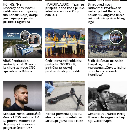
HC-ING: “Na
HAMDIJA ABDIĆ – Tigar se
Bihać pred novim
Smaragdnom mostu
prisjetio dana kada je 502.
radovima: završava se
radili smo samo gornji
viteška krenula u Oluju
raskrižje kod Bedema,
dio konstrukcije, donje
(VIDEO)
nakon 15. augusta kreće
postrojenje nije bilo
rekonstrukcija Gradskog
predmet ugovora”
trga
ARAS Production
Četiri nova mikrobiznisa
Sedić dočekao učesnike
nastavlja rast: Otvoren
podijelila 32.000 KM,
Krajiškog moto-
konkurs za nove CNC
podrška za razvoj
maratona: „Čuvate istinu
operatere u Bihaću
poslovnih ideja mladih
o borbi i žrtvi naših
branilaca“
Ministar Edvin Odobašić:
Porast povreda djece na
General Izet Nanić: Heroj
Više od 2,25 miliona KM
električnim romobilima:
Bosne i Hercegovine koji
za puteve, vodovode,
Stradaju glava, lice i ruke
nije zaboravljen
deponije i komunalne
projekte širom USK