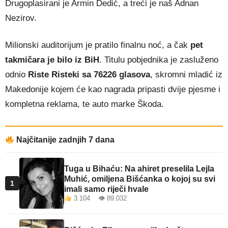
Drugoplasirani je Armin Dedić, a treći je naš Adnan
Nezirov.
Milionski auditorijum je pratilo finalnu noć, a čak
pet
takmičara je bilo iz BiH
. Titulu pobjednika je zasluženo
odnio
Riste Risteki sa 76226 glasova
, skromni mladić iz
Makedonije kojem će kao nagrada pripasti dvije pjesme i
kompletna reklama, te auto marke Škoda.
Najčitanije zadnjih 7 dana
Tuga u Bihaću: Na ahiret preselila Lejla
Muhić, omiljena Bišćanka o kojoj su svi
1
imali samo riječi hvale
3.104 👁 89.032