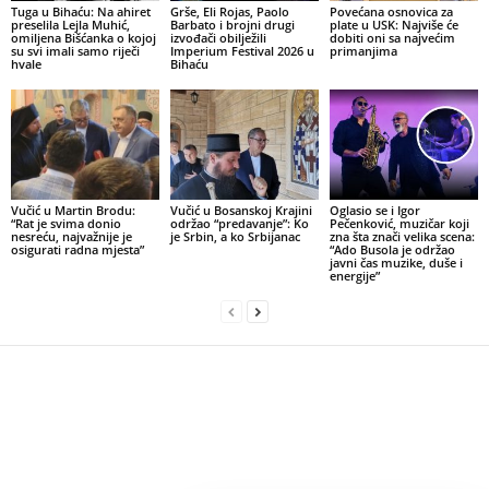
Tuga u Bihaću: Na ahiret
Grše, Eli Rojas, Paolo
Povećana osnovica za
preselila Lejla Muhić,
Barbato i brojni drugi
plate u USK: Najviše će
omiljena Bišćanka o kojoj
izvođači obilježili
dobiti oni sa najvećim
su svi imali samo riječi
Imperium Festival 2026 u
primanjima
hvale
Bihaću
Vučić u Martin Brodu:
Vučić u Bosanskoj Krajini
Oglasio se i Igor
“Rat je svima donio
održao “predavanje”: Ko
Pečenković, muzičar koji
nesreću, najvažnije je
je Srbin, a ko Srbijanac
zna šta znači velika scena:
osigurati radna mjesta”
“Ado Busola je održao
javni čas muzike, duše i
energije”