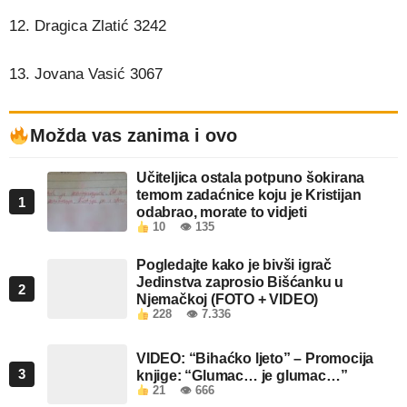
12. Dragica Zlatić 3242
13. Jovana Vasić 3067
Možda vas zanima i ovo
Učiteljica ostala potpuno šokirana
temom zadaćnice koju je Kristijan
1
odabrao, morate to vidjeti
10
👁 135
Pogledajte kako je bivši igrač
Jedinstva zaprosio Bišćanku u
2
Njemačkoj (FOTO + VIDEO)
228
👁 7.336
VIDEO: “Bihaćko ljeto” – Promocija
3
knjige: “Glumac… je glumac…”
21
👁 666