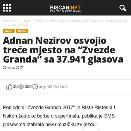
Naslovnica
Grad
Bihać
Adnan Nezirov osvojio treće mjesto na “Zvezde Granda”
sa 37.941 glasova
GRAD
BIHAĆ
Adnan Nezirov osvojio
treće mjesto na “Zvezde
Granda” sa 37.941 glasova
29 Juna, 2017
38
620
prije 3325 dana
Pobjednik “Zvezde Granda 2017” je Riste Risteski !
Nakon žestoke borbe u superfinalu, publika je SMS
glasovima izabrala novu muzičku zvijezdu!