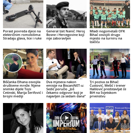
Porast povreda djece na
General Izet Nanić: Heroj
Mladi nogometaši OFK
električnim romobilima:
Bosne i Hercegovine koji
Bihać osvojili drugo
Stradaju glava, lice i ruke
nije zaboravljen
mjesto na turniru na
Izačiću
Bišćanka Elhana osvojila
Dva mjeseca nakon
Tri poziva za Bihać:
društvene mreže: Njene
emisije na BiscaniNET-u:
Ćustović, Mešić i trener
snimke dijele Toni
Sedić poručio „Još
Halilović predstavljat će
Cetinski, Marija Šerifović i
čekamo odgovor koji je
BiH na Svjetskom
brojni mediji
najavljen za sedam dana“
prvenstvu