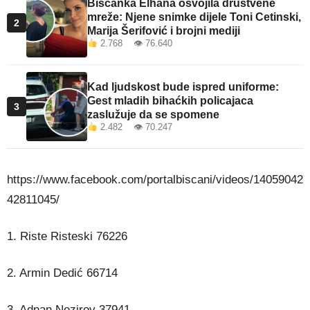
Bišćanka Elhana osvojila društvene
mreže: Njene snimke dijele Toni Cetinski,
2
Marija Šerifović i brojni mediji
2.768 👁 76.640
Kad ljudskost bude ispred uniforme:
Gest mladih bihaćkih policajaca
3
zaslužuje da se spomene
2.482 👁 70.247
https://www.facebook.com/portalbiscani/videos/14059042
42811045/
1. Riste Risteski 76226
2. Armin Dedić 66714
3. Adnan Nezirov 37941