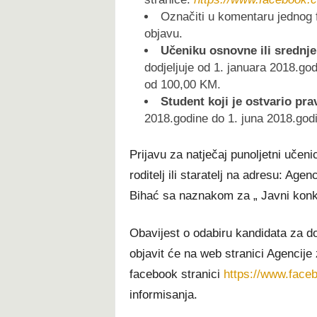
Označiti u komentaru jednog fa
objavu.
U
čeniku osnovne ili srednje
dodjeljuje od 1. januara 2018.g
od 100,00 KM.
Student koji je ostvario pra
2018.godine do 1. juna 2018.go
Prijavu za natječaj punoljetni učeni
roditelj ili staratelj na adresu: A
Bihać sa naznakom za „ Javni konku
Obavijest o odabiru kandidata za do
objavit će na web stranici Agenci
facebook stranici
https://www.face
informisanja.