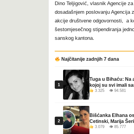
Dino Teljigović, vlasnik Agencije 
t
dosadašnjem poslovanju Agencija 
akcije društvene odgovornosti, a ko
šestomjesečnog stipendiranja jedno
sanskog kantona.
Najčitanije zadnjih 7 dana
Tuga u Bihaću: Na a
1
kojoj su svi imali sa
3.325 👁 94.581
Bišćanka Elhana osv
2
Cetinski, Marija Šeri
3.079 👁 85.777