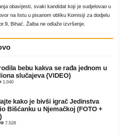
ja obavijesti, svaki kandidat koji je sudjelovao u
or na listu u pisanom obliku Komisiji za dodjelu
br.9, Bihać. Žalba ne odlaže izvršenje.
ovo
rodila bebu kakva se rađa jednom u
liona slučajeva (VIDEO)
 1.040
ajte kako je bivši igrač Jedinstva
io Bišćanku u Njemačkoj (FOTO +
)
👁 7.528