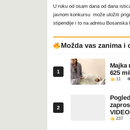
U roku od osam dana od dana istican
javnom konkursu može uložiti prigov
stipendije i to na adresu Bosanska 
Možda vas zanima i 
Majka 
1
625 mi
11

Pogled
zapros
2
VIDEO
237