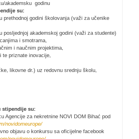
lsku/akademsku godinu
pendije su:
u prethodnoj godini školovanja (važi za učenike
u posljednjoj akademskoj godini (važi za studente)
ecanjima i smotrama,
učnim i naučnim projektima,
i te priznate inovacije,
e, likovne dr.) uz redovnu srednju školu,
u stipendije su:
nicu Agencije za nekretnine NOVI DOM Bihać pod
om/novidomeurope/
vno objavu o konkursu sa oficijelne facebook
com/novidomeurope/