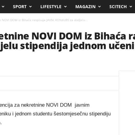
SPORT
LIFESTYLE
MAGAZIN
SCITECH
e NOVI DOM iz Bihaća raspisuje JAVNI KONKURS za dodjelu...
etnine NOVI DOM iz Bihaća r
elu stipendija jednom učeni
gencija za nekretnine NOVI DOM javnim
iku i jednom studentu šestomjesečnu stipendiju
.