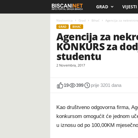
GRAD
VIJESTI
B
i
Naslovnica
Grad
Bihać
Agencija za nekretnin
GRAD
BIHAĆ
Agencija za nekr
s
KONKURS za dodj
c
studentu
a
2 Novembra, 2017
n
19
399
prije 3201 dana
i
.
Kao društveno odgovorna firma, A
n
konkursom omogućit će jednom učen
u iznosu od po 100,00KM mjesečno
e