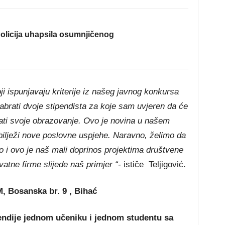
olicija uhapsila osumnjičenog
ji ispunjavaju kriterije iz našeg javnog konkursa
zabrati dvoje stipendista za koje sam uvjeren da će
ti svoje obrazovanje. Ovo je novina u našem
bilježi nove poslovne uspjehe. Naravno, želimo da
o i ovo je naš mali doprinos projektima društvene
atne firme slijede naš primjer “-
ističe Teljigović.
, Bosanska br. 9 , Biha
ć
ndije jednom u
čeniku i jednom studentu
sa