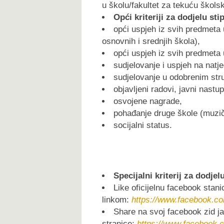
u školu/fakultet za tekuću ško
Op
ći kriteriji za dodjelu sti
opći uspjeh iz svih predmeta 
osnovnih i srednjih škola),
opći uspjeh iz svih predmeta 
sudjelovanje i uspjeh na natj
sudjelovanje u odobrenim str
objavljeni radovi, javni nastup
osvojene nagrade,
pohađanje druge škole (muzičk
socijalni status.
Specijalni kriterij za dodjel
Like oficijelnu facebook sta
linkom:
https://www.facebook.c
Share na svoj facebook zid ja
stranice:
https://www.facebook.