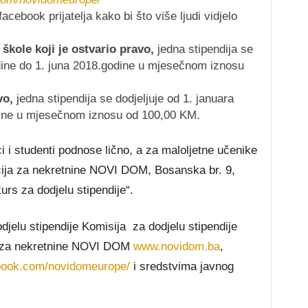
cebook prijatelja kako bi što više ljudi vidjelo
 škole koji je ostvario pravo,
jedna stipendija se
odine do 1. juna 2018.godine u mjesečnom iznosu
vo,
jedna stipendija se dodjeljuje od 1. januara
dine u mjesečnom iznosu od 100,00 KM.
ci i studenti podnose lično, a za maloljetne učenike
gencija za nekretnine NOVI DOM, Bosanska br. 9,
rs za dodjelu stipendije“.
djelu stipendije Komisija za dodjelu stipendije
je za nekretnine NOVI DOM
www.novidom.ba
,
book.com/novidomeurope/
i sredstvima javnog