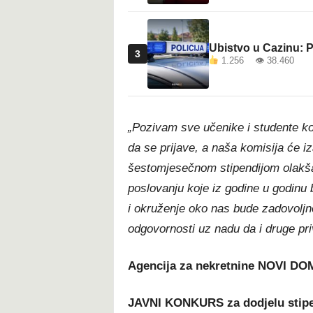
Ubistvo u Cazinu: P
3
1.256 👁 38.460
„Pozivam sve u
čenike i studente ko
da se prijave, a naša komisija će i
šestomjesečnom stipendijom olakša
poslovanju koje iz godine u godinu 
i okruženje oko nas bude zadovoljn
odgovornosti uz nadu da i druge priv
Agencija za nekretnine NOVI DOM
JAVNI KONKURS za dodjelu stipe