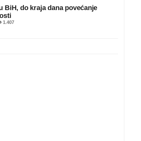
u BiH, do kraja dana povećanje
osti
 1.407