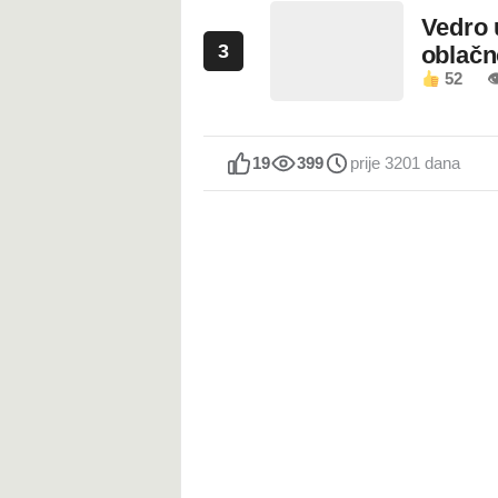
Vedro 
3
oblačn
52

19
399
prije 3201 dana