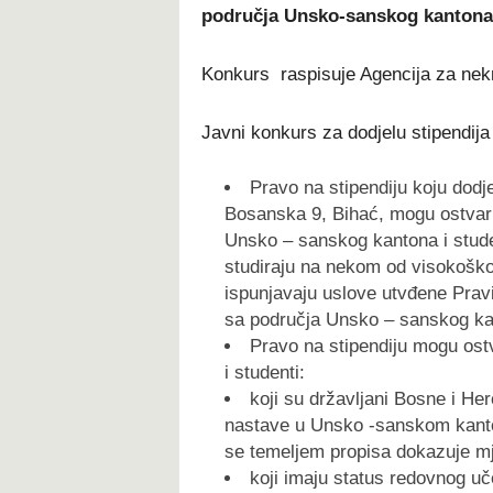
podru
čja Unsko-sanskog kantona
Konkurs raspisuje Agencija za ne
Javni konkurs za dodjelu stipendija
Pravo na stipendiju koju dod
Bosanska 9, Bihać, mogu ostvarit
Unsko – sanskog kantona i stude
studiraju na nekom od visokoško
ispunjavaju uslove utvđene Pravi
sa područja Unsko – sanskog ka
Pravo na stipendiju mogu ostv
i studenti:
koji su državljani Bosne i He
nastave u Unsko -sanskom kanto
se temeljem propisa dokazuje mj
koji imaju status redovnog uč