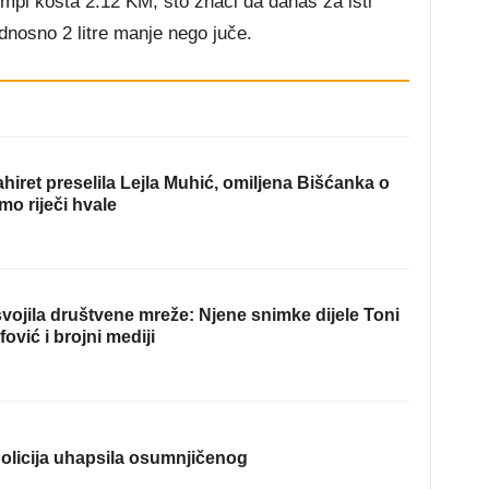
pumpi košta 2.12 KM, što znači da danas za isti
odnosno 2 litre manje nego juče.
hiret preselila Lejla Muhić, omiljena Bišćanka o
mo riječi hvale
ojila društvene mreže: Njene snimke dijele Toni
fović i brojni mediji
olicija uhapsila osumnjičenog