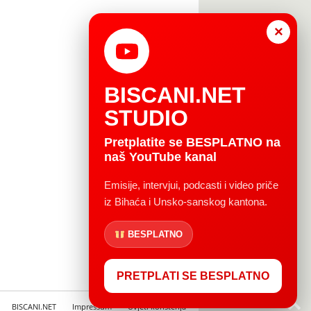
×
BISCANI.NET
STUDIO
Pretplatite se BESPLATNO na
naš YouTube kanal
Emisije, intervjui, podcasti i video priče
iz Bihaća i Unsko-sanskog kantona.
BESPLATNO
PRETPLATI SE BESPLATNO
BISCANI.NET
Impressum
Uvjeti korištenja