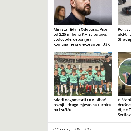
Ministar Edvin Odobašić: Više
Porast
od 2,25 miliona KM za puteve,
elektr
vodovode, deponije i
Stradaj
komunalne projekte širom USK
Mladi nogometaši OFK Bihać
Bišćank
osvojili drugo mjesto na turniru
društv
na Izačiću
dijele 
Šerifov
© Copryright 2004 - 2025.