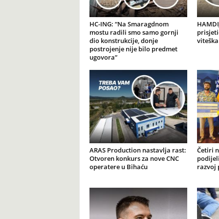
HC-ING: “Na Smaragdnom
HAMDIJ
mostu radili smo samo gornji
prisjet
dio konstrukcije, donje
viteška
postrojenje nije bilo predmet
ugovora”
ARAS Production nastavlja rast:
Četiri 
Otvoren konkurs za nove CNC
podijel
operatere u Bihaću
razvoj 