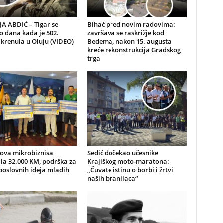
A ABDIĆ – Tigar se
Bihać pred novim radovima:
io dana kada je 502.
završava se raskrižje kod
 krenula u Oluju (VIDEO)
Bedema, nakon 15. augusta
kreće rekonstrukcija Gradskog
trga
nova mikrobiznisa
Sedić dočekao učesnike
ila 32.000 KM, podrška za
Krajiškog moto-maratona:
poslovnih ideja mladih
„Čuvate istinu o borbi i žrtvi
naših branilaca“