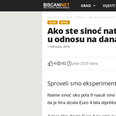
GRAD
VIJESTI
B
i
Naslovnica
Grad
Bihać
Ako ste sinoć natočili 
GRAD
BIHAĆ
Ako ste sinoć nat
s
u odnosu na dan
c
1 Februara, 2018
a
n
4
91
prije 3109 dana
i
Sproveli smo eksperimen
.
Naime sinoć oko pola 9 nasuli smo z
n
da je litra dizela Euro 4 bila otpril
e