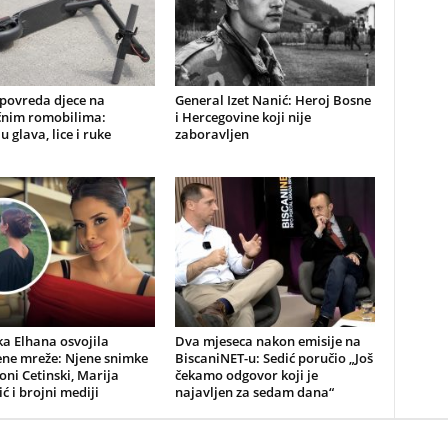
 povreda djece na
General Izet Nanić: Heroj Bosne
ičnim romobilima:
i Hercegovine koji nije
u glava, lice i ruke
zaboravljen
a Elhana osvojila
Dva mjeseca nakon emisije na
ene mreže: Njene snimke
BiscaniNET-u: Sedić poručio „Još
Toni Cetinski, Marija
čekamo odgovor koji je
ić i brojni mediji
najavljen za sedam dana“