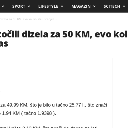
SPORT
LIFESTYLE
MAGAZIN
SCITECH
dizela za 50 KM, evo koliko ste uštedjeli...
očili dizela za 50 KM, evo kol
as
t
a 49.99 KM, što je bilo u tačno 25.77 l., što znači
ike 1.94 KM ( tačno 1.9398 ).