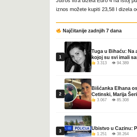
Jutros litra dizela Euro 4 na istoj 
t
iznos možete kupiti 23,58 l dizela 
Najčitanije zadnjih 7 dana
Tuga u Bihaću: Na a
1
kojoj su svi imali sa
3.313 👁 94.389
Bišćanka Elhana osv
2
Cetinski, Marija Šeri
3.067 👁 85.308
Ubistvo u Cazinu: P
3
1.251 👁 38.264