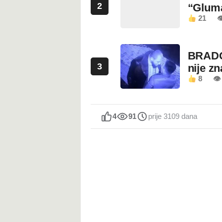
2
“Glum
21

BRADO
3
nije z
8
👁 
4
91
prije 3109 dana