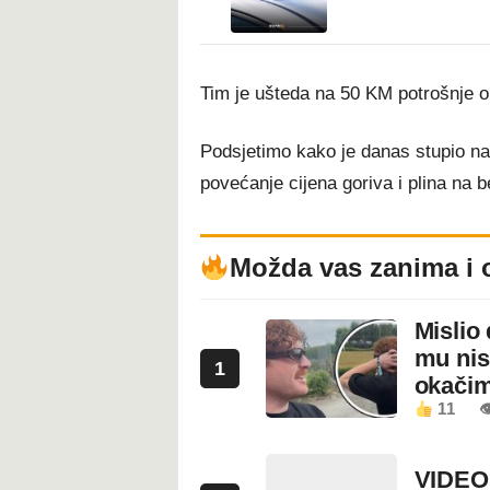
Tim je ušteda na 50 KM potrošnje 
Podsjetimo kako je danas stupio na
povećanje cijena goriva i plina na
Možda vas zanima i 
Mislio 
mu nis
1
okači
11

VIDEO: