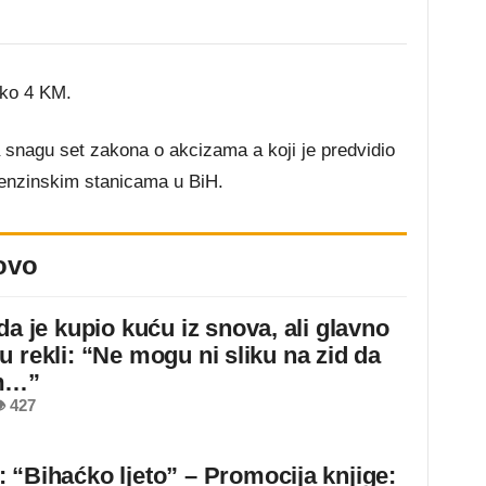
oko 4 KM.
 snagu set zakona o akcizama a koji je predvidio
 benzinskim stanicama u BiH.
ovo
da je kupio kuću iz snova, ali glavno
u rekli: “Ne mogu ni sliku na zid da
m…”
 427
 “Bihaćko ljeto” – Promocija knjige: