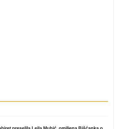
hiret preselila Lejla Muhić, omiljena Bišćanka o