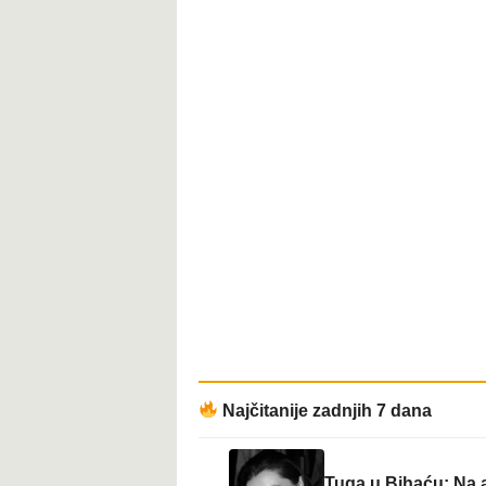
Najčitanije zadnjih 7 dana
Tuga u Bihaću: Na a