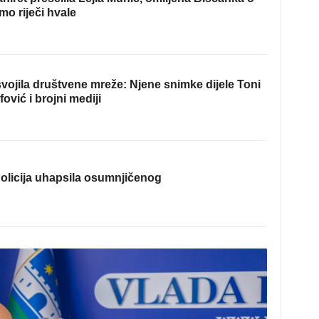
mo riječi hvale
ojila društvene mreže: Njene snimke dijele Toni
fović i brojni mediji
olicija uhapsila osumnjičenog