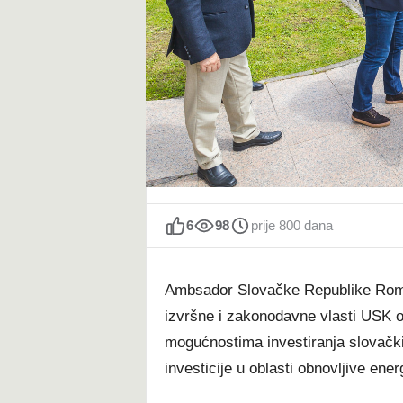
t
6
98
prije 800 dana
Ambsador Slovačke Republike Roma
izvršne i zakonodavne vlasti USK 
mogućnostima investiranja slovačk
investicije u oblasti obnovljive energ