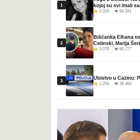
1
kojoj su svi imali sa
3.325 👁 94.581
Bišćanka Elhana osv
2
Cetinski, Marija Šeri
3.079 👁 85.777
Ubistvo u Cazinu: P
3
1.256 👁 38.460