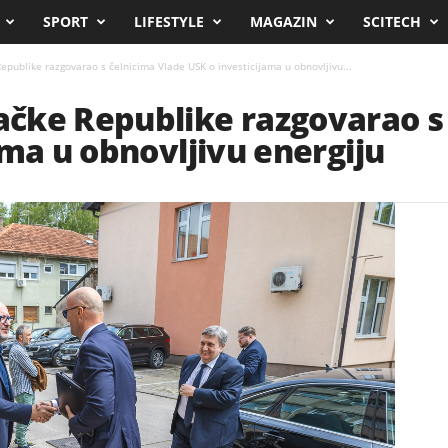
SPORT
LIFESTYLE
MAGAZIN
SCITECH
publike razgovarao s čelnicima Vlade USK o investicijama u obnovljivu...
čke Republike razgovarao s 
ama u obnovljivu energiju