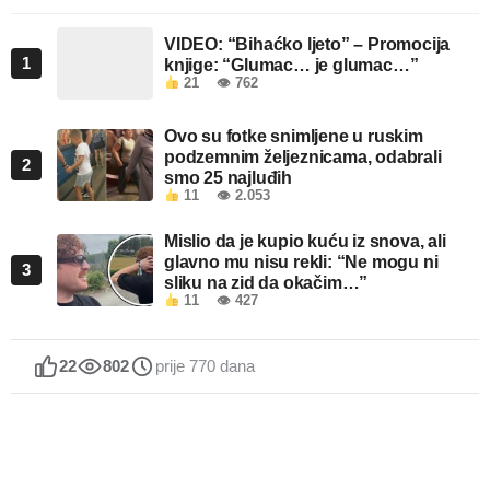
VIDEO: “Bihaćko ljeto” – Promocija
1
knjige: “Glumac… je glumac…”
21
👁 762
Ovo su fotke snimljene u ruskim
podzemnim željeznicama, odabrali
2
smo 25 najluđih
11
👁 2.053
Mislio da je kupio kuću iz snova, ali
glavno mu nisu rekli: “Ne mogu ni
3
sliku na zid da okačim…”
11
👁 427
22
802
prije 770 dana