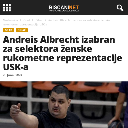
Naslovnica
Grad
Bihać
Andreis Albrecht izabran za selektora ženske
rukometne reprezentacije USK-a
GRAD
BIHAĆ
Andreis Albrecht izabran
za selektora ženske
rukometne reprezentacije
USK-a
28 Juna, 2024