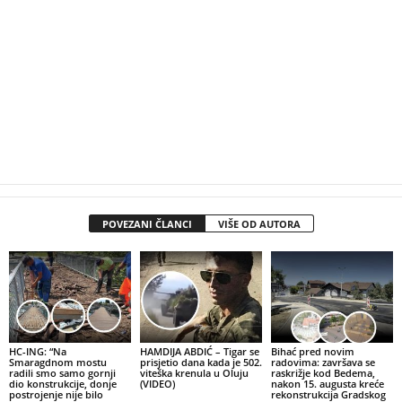
POVEZANI ČLANCI
VIŠE OD AUTORA
HC-ING: “Na
HAMDIJA ABDIĆ – Tigar se
Bihać pred novim
Smaragdnom mostu
prisjetio dana kada je 502.
radovima: završava se
radili smo samo gornji
viteška krenula u Oluju
raskrižje kod Bedema,
dio konstrukcije, donje
(VIDEO)
nakon 15. augusta kreće
postrojenje nije bilo
rekonstrukcija Gradskog