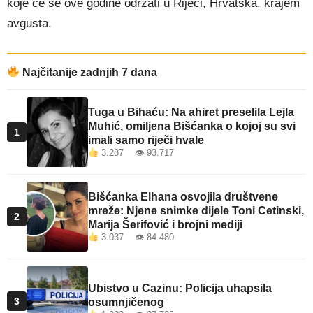
koje će se ove godine održati u Rijeci, Hrvatska, krajem
avgusta.
Najčitanije zadnjih 7 dana
Tuga u Bihaću: Na ahiret preselila Lejla
Muhić, omiljena Bišćanka o kojoj su svi
1
imali samo riječi hvale
3.287 👁 93.717
Bišćanka Elhana osvojila društvene
mreže: Njene snimke dijele Toni Cetinski,
2
Marija Šerifović i brojni mediji
3.037 👁 84.480
Ubistvo u Cazinu: Policija uhapsila
3
osumnjičenog