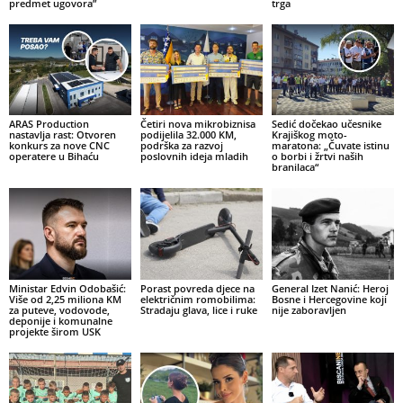
predmet ugovora”
trga
ARAS Production
Četiri nova mikrobiznisa
Sedić dočekao učesnike
nastavlja rast: Otvoren
podijelila 32.000 KM,
Krajiškog moto-
konkurs za nove CNC
podrška za razvoj
maratona: „Čuvate istinu
operatere u Bihaću
poslovnih ideja mladih
o borbi i žrtvi naših
branilaca“
Ministar Edvin Odobašić:
Porast povreda djece na
General Izet Nanić: Heroj
Više od 2,25 miliona KM
električnim romobilima:
Bosne i Hercegovine koji
za puteve, vodovode,
Stradaju glava, lice i ruke
nije zaboravljen
deponije i komunalne
projekte širom USK