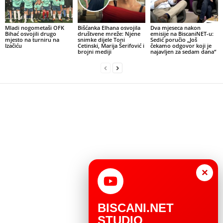
Mladi nogometaši OFK
Bišćanka Elhana osvojila
Dva mjeseca nakon
Bihać osvojili drugo
društvene mreže: Njene
emisije na BiscaniNET-u:
mjesto na turniru na
snimke dijele Toni
Sedić poručio „Još
Izačiću
Cetinski, Marija Šerifović i
čekamo odgovor koji je
brojni mediji
najavljen za sedam dana“
×
BISCANI.NET
STUDIO