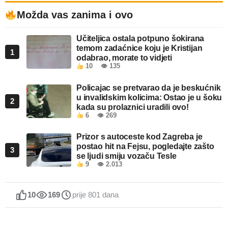
Možda vas zanima i ovo
Učiteljica ostala potpuno šokirana
temom zadaćnice koju je Kristijan
1
odabrao, morate to vidjeti
10
👁 135
Policajac se pretvarao da je beskućnik
u invalidskim kolicima: Ostao je u šoku
2
kada su prolaznici uradili ovo!
6
👁 269
Prizor s autoceste kod Zagreba je
postao hit na Fejsu, pogledajte zašto
3
se ljudi smiju vozaču Tesle
9
👁 2.013
10
169
prije 801 dana