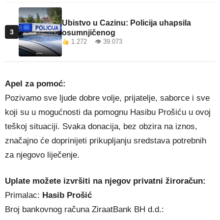
Ubistvo u Cazinu: Policija uhapsila
3
osumnjičenog
1.272 👁 39.073
Apel za pomoć:
Pozivamo sve ljude dobre volje, prijatelje, saborce i sve
koji su u mogućnosti da pomognu Hasibu Prošiću u ovoj
teškoj situaciji. Svaka donacija, bez obzira na iznos,
značajno će doprinijeti prikupljanju sredstava potrebnih
za njegovo liječenje.
Uplate možete izvršiti na njegov privatni žiroračun:
Primalac:
Hasib Prošić
Broj bankovnog računa ZiraatBank BH d.d.: