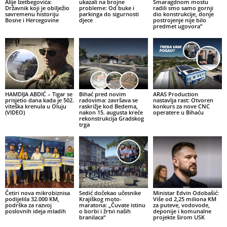
Alije Izetbegovića:
ukazali na brojne
Smaragdnom mostu
Državnik koji je obilježio
probleme: Od buke i
radili smo samo gornji
savremenu historiju
parkinga do sigurnosti
dio konstrukcije, donje
Bosne i Hercegovine
djece
postrojenje nije bilo
predmet ugovora”
HAMDIJA ABDIĆ – Tigar se
Bihać pred novim
ARAS Production
prisjetio dana kada je 502.
radovima: završava se
nastavlja rast: Otvoren
viteška krenula u Oluju
raskrižje kod Bedema,
konkurs za nove CNC
(VIDEO)
nakon 15. augusta kreće
operatere u Bihaću
rekonstrukcija Gradskog
trga
Četiri nova mikrobiznisa
Sedić dočekao učesnike
Ministar Edvin Odobašić:
podijelila 32.000 KM,
Krajiškog moto-
Više od 2,25 miliona KM
podrška za razvoj
maratona: „Čuvate istinu
za puteve, vodovode,
poslovnih ideja mladih
o borbi i žrtvi naših
deponije i komunalne
branilaca“
projekte širom USK