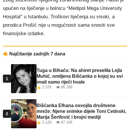
upućen na liječenje u bolnicu “Medipol Mega University
Hospital” u Istanbulu. Troškovi liječenja su visoki, a
porodica Prošić nije u mogućnosti sama snositi sve
finansijske izdatke.
Najčitanije zadnjih 7 dana
Tuga u Bihaću: Na ahiret preselila Lejla
Muhić, omiljena Bišćanka o kojoj su svi
1
imali samo riječi hvale
3.378 👁 95.789
Bišćanka Elhana osvojila društvene
mreže: Njene snimke dijele Toni Cetinski,
2
Marija Šerifović i brojni mediji
3.129 👁 87.148