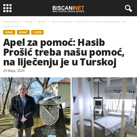
Naslovnica
Grad
Bihać
Apel za pomoć: Hasib Prošić treba našu pomoć, na
liječenju je u...
GRAD
BIHAĆ
CAZIN
Apel za pomoć: Hasib
Prošić treba našu pomoć,
na liječenju je u Turskoj
29 Maja, 2024