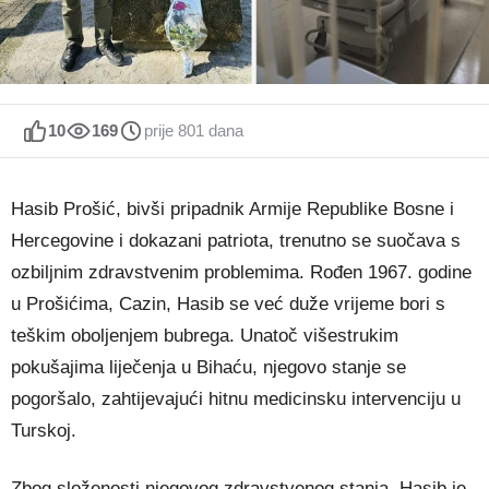
10
169
prije 801 dana
Hasib Prošić, bivši pripadnik Armije Republike Bosne i
Hercegovine i dokazani patriota, trenutno se suočava s
ozbiljnim zdravstvenim problemima. Rođen 1967. godine
u Prošićima, Cazin, Hasib se već duže vrijeme bori s
teškim oboljenjem bubrega. Unatoč višestrukim
pokušajima liječenja u Bihaću, njegovo stanje se
pogoršalo, zahtijevajući hitnu medicinsku intervenciju u
Turskoj.
Zbog složenosti njegovog zdravstvenog stanja, Hasib je