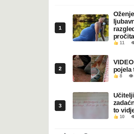
Oženje
ljubavn
1
razgled
pročita
11

VIDEO:
2
pojela 
8
👁 
Učitel
zadaćn
3
to vidje
10
