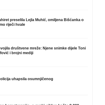
hiret preselila Lejla Muhić, omiljena Bišćanka o
mo riječi hvale
ojila društvene mreže: Njene snimke dijele Toni
fović i brojni mediji
olicija uhapsila osumnjičenog