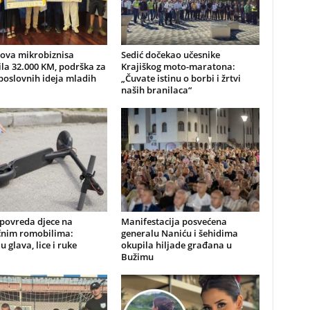
nova mikrobiznisa
Sedić dočekao učesnike
ila 32.000 KM, podrška za
Krajiškog moto-maratona:
poslovnih ideja mladih
„Čuvate istinu o borbi i žrtvi
naših branilaca“
 povreda djece na
Manifestacija posvećena
ičnim romobilima:
generalu Naniću i šehidima
u glava, lice i ruke
okupila hiljade građana u
Bužimu