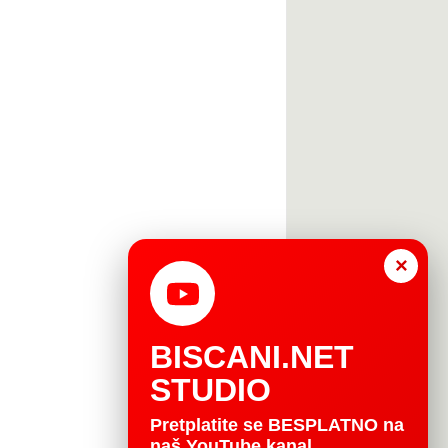
×
BISCANI.NET
STUDIO
Pretplatite se BESPLATNO na
naš YouTube kanal