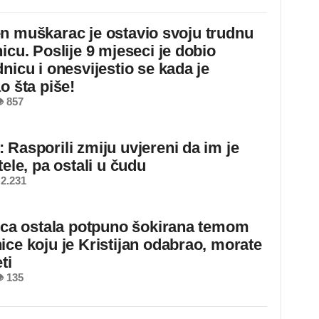
n muškarac je ostavio svoju trudnu
icu. Poslije 9 mjeseci je dobio
nicu i onesvijestio se kada je
o šta piše!
 857
 Rasporili zmiju uvjereni da im je
tele, pa ostali u čudu
2.231
jica ostala potpuno šokirana temom
ice koju je Kristijan odabrao, morate
ti
 135