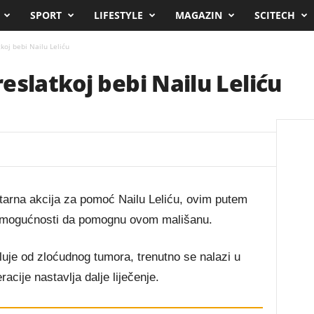
SPORT
LIFESTYLE
MAGAZIN
SCITECH
koj bebi Nailu Leliću
eslatkoj bebi Nailu Leliću
arna akcija za pomoć Nailu Leliću, ovim putem
 u mogućnosti da pomognu ovom mališanu.
oluje od zloćudnog tumora, trenutno se nalazi u
cije nastavlja dalje liječenje.