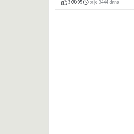
3
95
prije 3444 dana