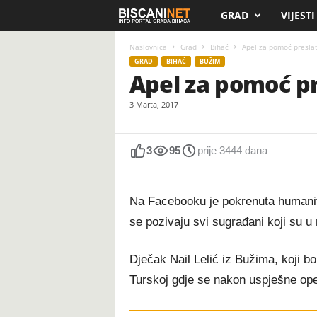
GRAD
VIJESTI
B
i
Naslovnica
Grad
Bihać
Apel za pomoć preslat
GRAD
BIHAĆ
BUŽIM
Apel za pomoć pr
s
3 Marta, 2017
c
a
3
95
prije 3444 dana
n
Na Facebooku je pokrenuta humanit
i
se pozivaju svi sugrađani koji su
.
Dječak Nail Lelić iz Bužima, koji b
n
Turskoj gdje se nakon uspješne opera
e