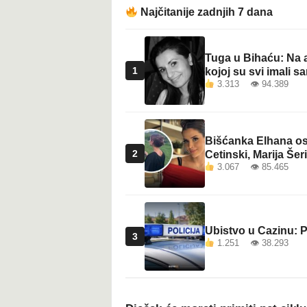
t
Najčitanije zadnjih 7 dana
Tuga u Bihaću: Na a
1
kojoj su svi imali sa
3.313 👁 94.389
Bišćanka Elhana osv
2
Cetinski, Marija Šeri
3.067 👁 85.465
Ubistvo u Cazinu: P
3
1.251 👁 38.293