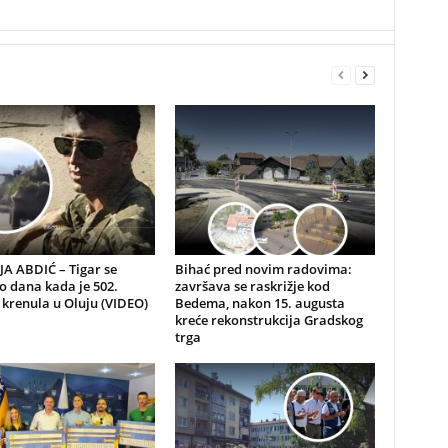
A ABDIĆ – Tigar se
Bihać pred novim radovima:
io dana kada je 502.
završava se raskrižje kod
 krenula u Oluju (VIDEO)
Bedema, nakon 15. augusta
kreće rekonstrukcija Gradskog
trga