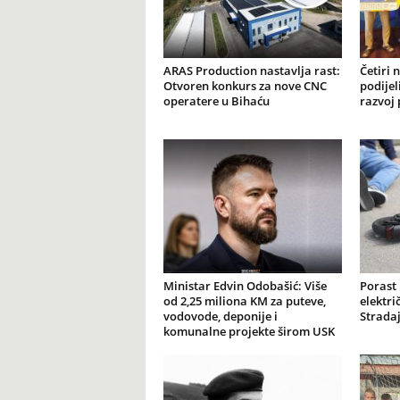
ARAS Production nastavlja rast:
Četiri 
Otvoren konkurs za nove CNC
podijel
operatere u Bihaću
razvoj 
Ministar Edvin Odobašić: Više
Porast
od 2,25 miliona KM za puteve,
elektr
vodovode, deponije i
Stradaj
komunalne projekte širom USK