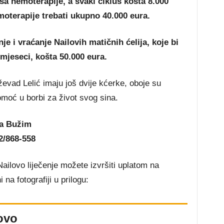
usa hemoterapije, a svaki ciklus košta 8.000
moterapije trebati ukupno 40.000 eura.
je i vraćanje Nailovih matičnih ćelija, koje bi
 mjeseci, košta 50.000 eura.
ževad Lelić imaju još dvije kćerke, oboje su
omoć u borbi za život svog sina.
na Bužim
2/868-558
ailovo liječenje možete izvršiti uplatom na
 na fotografiji u prilogu:
ovo