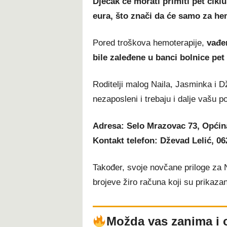
Dječak će morati primiti pet cikl
eura, što znači da će samo za he
Pored troškova hemoterapije,
vađen
bile zaleđene u banci bolnice pet
Roditelji malog Naila, Jasminka i D
nezaposleni i trebaju i dalje vašu p
Adresa: Selo Mrazovac 73, Opći
Kontakt telefon: Dževad Lelić, 06
Također, svoje novčane priloge za N
brojeve žiro računa koji su prikazani
Možda vas zanima i 