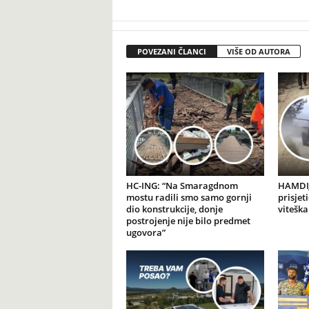
POVEZANI ČLANCI
VIŠE OD AUTORA
HC-ING: “Na Smaragdnom
HAMDIJ
mostu radili smo samo gornji
prisjet
dio konstrukcije, donje
viteška
postrojenje nije bilo predmet
ugovora”