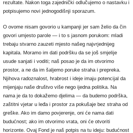
rezultate. Nakon toga zajednički odlučujemo o nastavku i
potpisujemo novi jednogodišnji sporazum.
O ovome nisam govorio u kampanji jer sam želio da čin
govori umjesto parole — i to s jasnom porukom: mladi
trebaju stvarno zauzeti mjesto našeg najvrjednijeg
kapitala. Moramo im dati podršku da se još smjelije
usude sanjati i voditi; naš posao je da im otvorimo
prostor, a ne da im šaljemo poruke straha i prepreka.
Njihova radoznalost, hrabrost i ideje imaju potencijal da
mijenjaju naše društvo više nego ijedna politika. Na
nama je da to dokažemo djelima — da budemo podrška,
zaštitni vjetar u leđa i prostor za pokušaje bez straha od
greške. Ako im damo povjerenje, oni će nama dati
budućnost; ako im otvorimo vrata, oni će otvoriti
horizonte. Ovaj Fond je naš potpis na tu ideju: budućnost