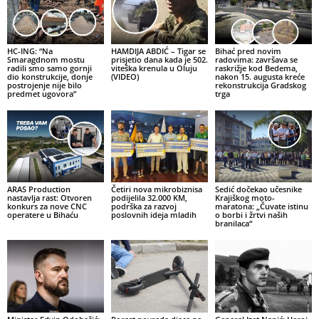
HC-ING: “Na
HAMDIJA ABDIĆ – Tigar se
Bihać pred novim
Smaragdnom mostu
prisjetio dana kada je 502.
radovima: završava se
radili smo samo gornji
viteška krenula u Oluju
raskrižje kod Bedema,
dio konstrukcije, donje
(VIDEO)
nakon 15. augusta kreće
postrojenje nije bilo
rekonstrukcija Gradskog
predmet ugovora”
trga
ARAS Production
Četiri nova mikrobiznisa
Sedić dočekao učesnike
nastavlja rast: Otvoren
podijelila 32.000 KM,
Krajiškog moto-
konkurs za nove CNC
podrška za razvoj
maratona: „Čuvate istinu
operatere u Bihaću
poslovnih ideja mladih
o borbi i žrtvi naših
branilaca“