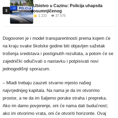
Ubistvo u Cazinu: Policija uhapsila
3
osumnjičenog
1.233 👁 37.576
Dogovoren je i model transparentnosti prema kojem će
na kraju svake školske godine biti objavljen sažetak
trošenja sredstava i postignutih rezultata, a potom će se
zajednički odlučivati o nastavku i potpisivati novi
jednogodišnji sporazum.
– Mladi trebaju zauzeti stvarno mjesto našeg
najvrjednijeg kapitala. Na nama je da im otvorimo
prostor, a ne da im šaljemo poruke straha i prepreka.
Ako im damo povjerenje, oni će nama dati budućnost;
ako im otvorimo vrata, oni će otvoriti horizonte. Ovaj