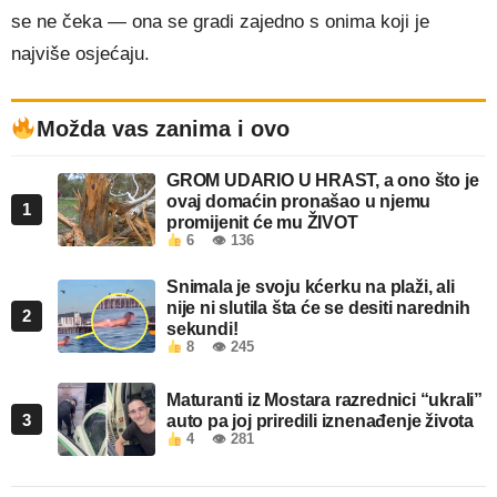
se ne čeka — ona se gradi zajedno s onima koji je
najviše osjećaju.
Možda vas zanima i ovo
GROM UDARIO U HRAST, a ono što je
ovaj domaćin pronašao u njemu
1
promijenit će mu ŽIVOT
6
👁 136
Snimala je svoju kćerku na plaži, ali
nije ni slutila šta će se desiti narednih
2
sekundi!
8
👁 245
Maturanti iz Mostara razrednici “ukrali”
3
auto pa joj priredili iznenađenje života
4
👁 281