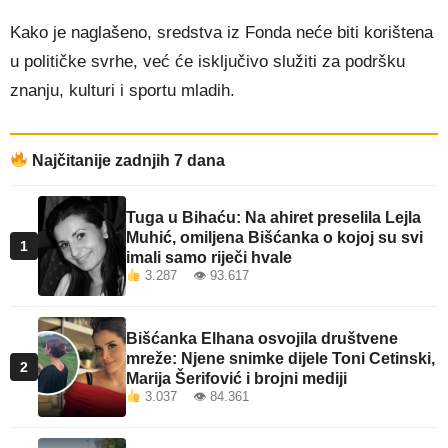
Kako je naglašeno, sredstva iz Fonda neće biti korištena
u političke svrhe, već će isključivo služiti za podršku
znanju, kulturi i sportu mladih.
Najčitanije zadnjih 7 dana
Tuga u Bihaću: Na ahiret preselila Lejla
Muhić, omiljena Bišćanka o kojoj su svi
1
imali samo riječi hvale
3.287 👁 93.617
Bišćanka Elhana osvojila društvene
mreže: Njene snimke dijele Toni Cetinski,
2
Marija Šerifović i brojni mediji
3.037 👁 84.361