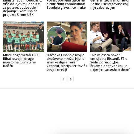
Ministar Edvin Odobašić:
Porast povreda djece na
General Izet Nanić: Heroj
Više od 2,25 miliona KM
električnim romobilima:
Bosne i Hercegovine koji
za puteve, vodovode,
Stradaju glava, lice i ruke
nije zaboravljen
deponije i komunalne
projekte širom USK
Mladi nogometaši OFK
Bišćanka Elhana osvojila
Dva mjeseca nakon
Bihać osvojili drugo
društvene mreže: Njene
emisije na BiscaniNET-u:
mjesto na turniru na
snimke dijele Toni
Sedić poručio „Još
Izačiću
Cetinski, Marija Šerifović i
čekamo odgovor koji je
brojni mediji
najavljen za sedam dana“