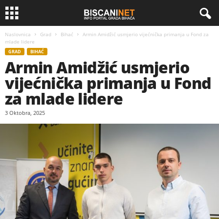
Naslovnica
Grad
Bihać
Armin Amidžić usmjerio vijećnička primanja u Fond za
mlade lidere
GRAD
BIHAĆ
Armin Amidžić usmjerio
vijećnička primanja u Fond
za mlade lidere
3 Oktobra, 2025