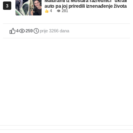
Maturanti iz Mostara razrednici “ukrali”
3
auto pa joj priredili iznenađenje života
4
👁 281
4
259
prije 3266 dana