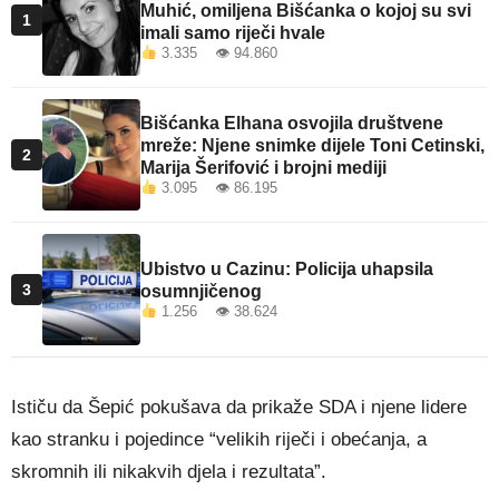
Muhić, omiljena Bišćanka o kojoj su svi
1
imali samo riječi hvale
3.335 👁 94.860
Bišćanka Elhana osvojila društvene
mreže: Njene snimke dijele Toni Cetinski,
2
Marija Šerifović i brojni mediji
3.095 👁 86.195
Ubistvo u Cazinu: Policija uhapsila
3
osumnjičenog
1.256 👁 38.624
Ističu da Šepić pokušava da prikaže SDA i njene lidere
kao stranku i pojedince “velikih riječi i obećanja, a
skromnih ili nikakvih djela i rezultata”.