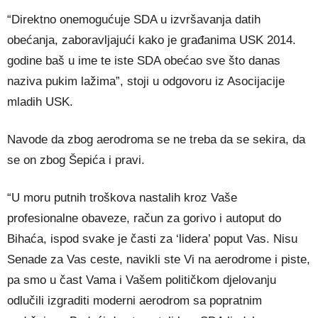
“Direktno onemogućuje SDA u izvršavanja datih
obećanja, zaboravljajući kako je građanima USK 2014.
godine baš u ime te iste SDA obećao sve što danas
naziva pukim lažima”, stoji u odgovoru iz Asocijacije
mladih USK.
Navode da zbog aerodroma se ne treba da se sekira, da
se on zbog Šepića i pravi.
“U moru putnih troškova nastalih kroz Vaše
profesionalne obaveze, račun za gorivo i autoput do
Bihaća, ispod svake je časti za ‘lidera’ poput Vas. Nisu
Senade za Vas ceste, navikli ste Vi na aerodrome i piste,
pa smo u čast Vama i Vašem političkom djelovanju
odlučili izgraditi moderni aerodrom sa popratnim