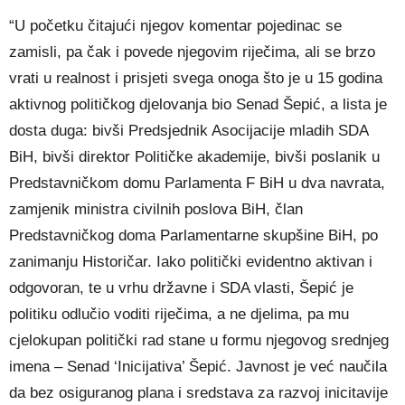
“U početku čitajući njegov komentar pojedinac se
zamisli, pa čak i povede njegovim riječima, ali se brzo
vrati u realnost i prisjeti svega onoga što je u 15 godina
aktivnog političkog djelovanja bio Senad Šepić, a lista je
dosta duga: bivši Predsjednik Asocijacije mladih SDA
BiH, bivši direktor Političke akademije, bivši poslanik u
Predstavničkom domu Parlamenta F BiH u dva navrata,
zamjenik ministra civilnih poslova BiH, član
Predstavničkog doma Parlamentarne skupšine BiH, po
zanimanju Historičar. Iako politički evidentno aktivan i
odgovoran, te u vrhu državne i SDA vlasti, Šepić je
politiku odlučio voditi riječima, a ne djelima, pa mu
cjelokupan politički rad stane u formu njegovog srednjeg
imena – Senad ‘Inicijativa’ Šepić. Javnost je već naučila
da bez osiguranog plana i sredstava za razvoj inicitavije