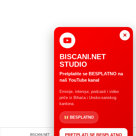
×
BISCANI.NET
STUDIO
Pretplatite se BESPLATNO na
naš YouTube kanal
Emisije, intervjui, podcasti i video
priče iz Bihaća i Unsko-sanskog
kantona.
BESPLATNO
BISCANI.NET
Impressum
Uvjeti korištenja
PRETPLATI SE BESPLATNO