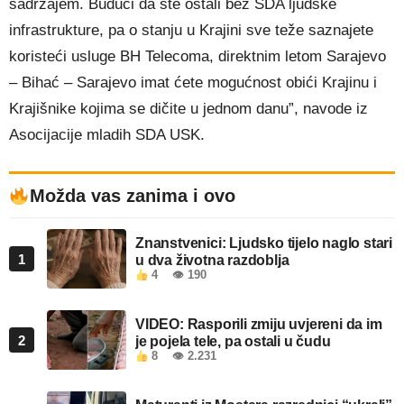
sadržajem. Budući da ste ostali bez SDA ljudske
infrastrukture, pa o stanju u Krajini sve teže saznajete
koristeći usluge BH Telecoma, direktnim letom Sarajevo
– Bihać – Sarajevo imat ćete mogućnost obići Krajinu i
Krajišnike kojima se dičite u jednom danu”, navode iz
Asocijacije mladih SDA USK.
Možda vas zanima i ovo
Znanstvenici: Ljudsko tijelo naglo stari
1
u dva životna razdoblja
4
👁 190
VIDEO: Rasporili zmiju uvjereni da im
2
je pojela tele, pa ostali u čudu
8
👁 2.231