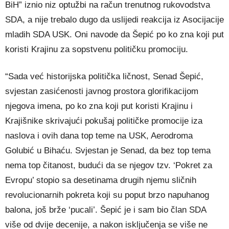
BiH” iznio niz optužbi na račun trenutnog rukovodstva
SDA, a nije trebalo dugo da uslijedi reakcija iz Asocijacije
mladih SDA USK. Oni navode da Šepić po ko zna koji put
koristi Krajinu za sopstvenu političku promociju.
“Sada već historijska politička ličnost, Senad Šepić,
svjestan zasićenosti javnog prostora glorifikacijom
njegova imena, po ko zna koji put koristi Krajinu i
Krajišnike skrivajući pokušaj političke promocije iza
naslova i ovih dana top teme na USK, Aerodroma
Golubić u Bihaću. Svjestan je Senad, da bez top tema
nema top čitanost, budući da se njegov tzv. ‘Pokret za
Evropu’ stopio sa desetinama drugih njemu sličnih
revolucionarnih pokreta koji su poput brzo napuhanog
balona, još brže ‘pucali’. Šepić je i sam bio član SDA
više od dvije decenije, a nakon isključenja se više ne