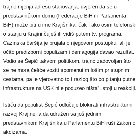
trajno mjenja adresu stanovanja, uvjeren da se u
predstavničkom domu (Federacije BiH ili Parlamenta
BiH) može biti u ime Krajišnika, čak i ako osim telefonski
o stanju u Krajini čuješ ili vidiš putem tv. programa.
Cazinska čaršija je brujala o njegovom postupku, ali je
očito predizborni populizam i demagogija davao rezultat.
Vodio se Šepić takvom politikom, trajno zadovoljan što
se ne mora češće voziti spomenutim lošim pristupnim
cestama, pa je vjerovatno to i razlog što po pitanju putne
infrastrukture na USK nije poduzeo ništa”, stoji u reakciji.
Ističu da populist Šepić odlučuje blokirati infrastrukturni
razvoj Krajine, a da udružen sa još jednim
predstavnikom Krajišnika u Parlamentu BiH ruši Zakon o
akcizama.