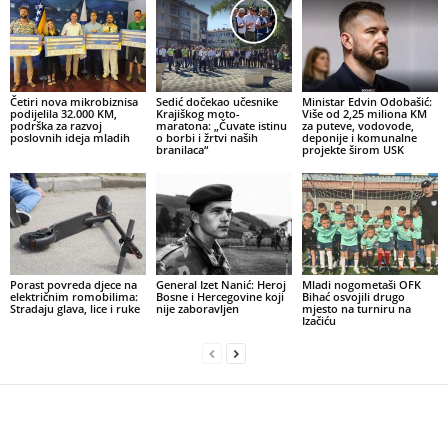
Četiri nova mikrobiznisa
Sedić dočekao učesnike
Ministar Edvin Odobašić:
podijelila 32.000 KM,
Krajiškog moto-
Više od 2,25 miliona KM
podrška za razvoj
maratona: „Čuvate istinu
za puteve, vodovode,
poslovnih ideja mladih
o borbi i žrtvi naših
deponije i komunalne
branilaca“
projekte širom USK
Porast povreda djece na
General Izet Nanić: Heroj
Mladi nogometaši OFK
električnim romobilima:
Bosne i Hercegovine koji
Bihać osvojili drugo
Stradaju glava, lice i ruke
nije zaboravljen
mjesto na turniru na
Izačiću