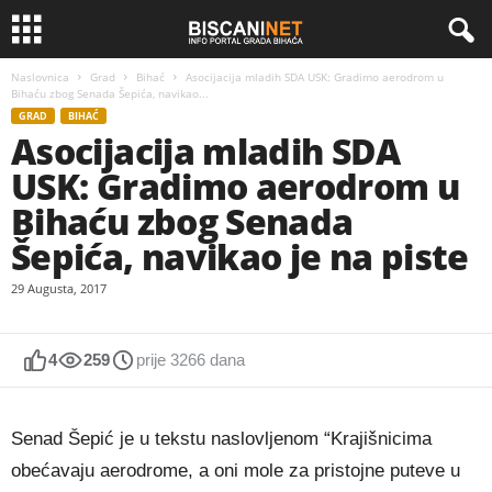
Naslovnica
Grad
Bihać
Asocijacija mladih SDA USK: Gradimo aerodrom u
Bihaću zbog Senada Šepića, navikao...
GRAD
BIHAĆ
Asocijacija mladih SDA
USK: Gradimo aerodrom u
Bihaću zbog Senada
Šepića, navikao je na piste
29 Augusta, 2017
4
259
prije 3266 dana
Senad Šepić je u tekstu naslovljenom “Krajišnicima
obećavaju aerodrome, a oni mole za pristojne puteve u