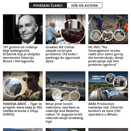
POVEZANI ČLANCI
VIŠE OD AUTORA
101 godina od rođenja
Građani MZ Centar
HC-ING: “Na
Alije Izetbegovića:
ukazali na brojne
Smaragdnom mostu
Državnik koji je obilježio
probleme: Od buke i
radili smo samo gornji
savremenu historiju
parkinga do sigurnosti
dio konstrukcije, donje
Bosne i Hercegovine
djece
postrojenje nije bilo
predmet ugovora”
HAMDIJA ABDIĆ – Tigar se
Bihać pred novim
ARAS Production
prisjetio dana kada je 502.
radovima: završava se
nastavlja rast: Otvoren
viteška krenula u Oluju
raskrižje kod Bedema,
konkurs za nove CNC
(VIDEO)
nakon 15. augusta kreće
operatere u Bihaću
rekonstrukcija Gradskog
trga