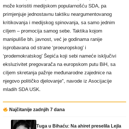
može koristiti medijskom popularnošću SDA, pa
primjenjuje jednostavnu taktiku neargumentovanog
kritikovanja i medijskog spinovanja, sa samo jednim
ciljem – promocija samog sebe. Taktika kojom
manipuliše bh. javnost, već je godinama ranije
isprobavana od strane ‘proeuropskog’ i
‘prodemokratskog’ Šepića koji sebi nameće isključivi
eksluzivitet pregovarača na europskom putu BiH, sa
ciljem skretanja pažnje međunarodne zajednice na
njegovo političko djelovanje”, navode iz Asocijacije
mladih SDA USK.
Najčitanije zadnjih 7 dana
Tuga u Bihaću: Na ahiret preselila Lejla