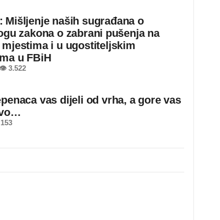
 Mišljenje naših sugrađana o
logu zakona o zabrani pušenja na
 mjestima i u ugostiteljskim
ima u FBiH
👁 3.522
epenaca vas dijeli od vrha, a gore vas
ovo…
 153