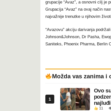
grupacije “Avaz”, a osnovni cilj je 
Grupacija “Avaz” na ovaj način nasto
najvažnije trenutke u njihovim život
“Avazovu” akciju darivanja podržali
Johnson&Johnson, Dr Pasha, Ewoph
Saniteks, Phoenix Pharma, Berlin
Možda vas zanima i 
Ovo su
podzem
1
najluđ
11
