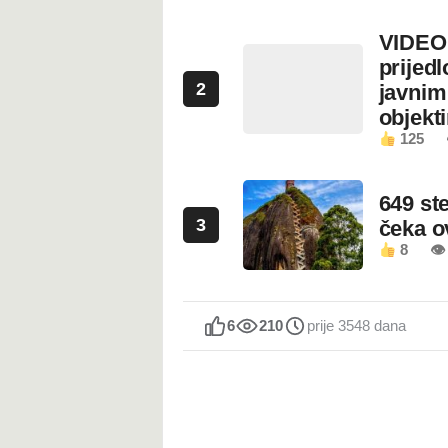
VIDEO:
prijed
2
javnim
objekt
125
649 st
3
čeka 
8
👁
6
210
prije 3548 dana