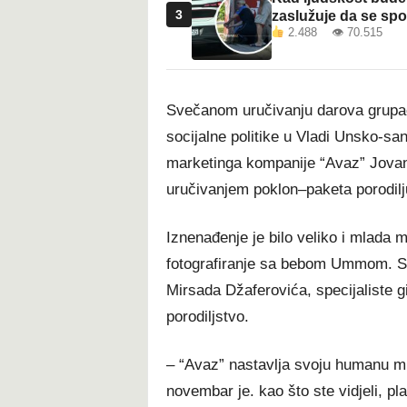
3
zaslužuje da se sp
2.488 👁 70.515
Svečanom uručivanju darova grupaci
socijalne politike u Vladi Unsko-s
marketinga kompanije “Avaz” Jovan
uručivanjem poklon–paketa porodilj
Iznenađenje je bilo veliko i mlada m
fotografiranje sa bebom Ummom. S
Mirsada Džaferovića, specijaliste gi
porodiljstvo.
– “Avaz” nastavlja svoju humanu misi
novembar je. kao što ste vidjeli, p