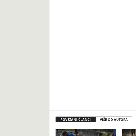
POVEZANI ČLANCI
VIŠE OD AUTORA