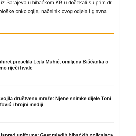
iz Sarajeva u bihaćkom KB-u dočekali su prim.dr.
loške onkologije, načelnik ovog odjela i glavna
hiret preselila Lejla Muhić, omiljena Bišćanka o
mo riječi hvale
ojila društvene mreže: Njene snimke dijele Toni
fović i brojni mediji
ispred uniforme: Gest mladih bihaćkih policajaca