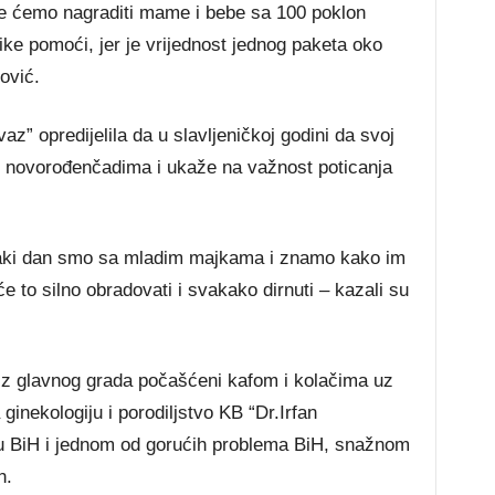
je ćemo nagraditi mame i bebe sa 100 poklon
like pomoći, jer je vrijednost jednog paketa oko
ović.
az” opredijelila da u slavljeničkoj godini da svoj
i novorođenčadima i ukaže na važnost poticanja
vaki dan smo sa mladim majkama i znamo kako im
e to silno obradovati i svakako dirnuti – kazali su
iz glavnog grada počašćeni kafom i kolačima uz
ginekologiju i porodiljstvo KB “Dr.Irfan
ti u BiH i jednom od gorućih problema BiH, snažnom
h.