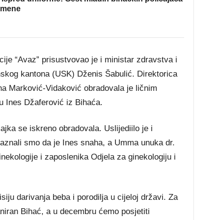
omene
je “Avaz” prisustvovao je i ministar zdravstva i
anskog kantona (USK) Dženis Šabulić. Direktorica
a Marković-Vidaković obradovala je ličnim
u Ines Džaferović iz Bihaća.
ajka se iskreno obradovala. Uslijediilo je i
aznali smo da je Ines snaha, a Umma unuka dr.
nekologije i zaposlenika Odjela za ginekologiju i
ju darivanja beba i porodilja u cijeloj državi. Za
laniran Bihać, a u decembru ćemo posjetiti