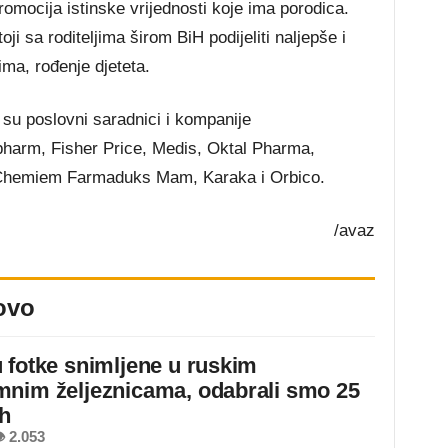
promocija istinske vrijednosti koje ima porodica.
ji sa roditeljima širom BiH podijeliti naljepše i
ima, rođenje djeteta.
 su poslovni saradnici i kompanije
arm, Fisher Price, Medis, Oktal Pharma,
 Chemiem Farmaduks Mam, Karaka i Orbico.
/avaz
ovo
 fotke snimljene u ruskim
nim željeznicama, odabrali smo 25
ih
 2.053