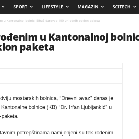
SPORT
LIFESTYLE
MAGAZIN
SCITECH
 u Kantonalnoj bolnici Bihač darovao 100 vrijednih poklon paketa
ođenim u Kantonalnoj bolnic
klon paketa
e dviju mostarskih bolnica, “Dnevni avaz” danas je
o Kantonalne bolnice (KB) “Dr. Irfan Ljubijankić” u
n-paketa.
stavnim potrepštinama namijenjeni su tek rođenim