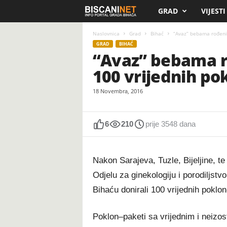
GRAD
VIJESTI
B
i
Naslovnica
Grad
Bihać
“Avaz” bebama rođenim
GRAD
BIHAĆ
“Avaz” bebama r
s
100 vrijednih po
c
18 Novembra, 2016
a
n
6
210
prije 3548 dana
i
Nakon Sarajeva, Tuzle, Bijeljine, t
.
Odjelu za ginekologiju i porodiljstv
Bihaću donirali 100 vrijednih poklo
n
e
Poklon–paketi sa vrijednim i neizo