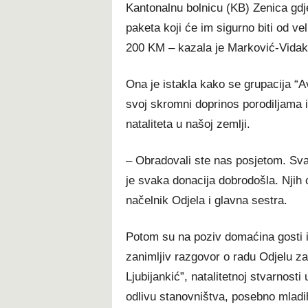
Kantonalnu bolnicu (KB) Zenica gd
paketa koji će im sigurno biti od ve
200 KM – kazala je Marković-Vidak
Ona je istakla kako se grupacija “Av
svoj skromni doprinos porodiljama 
nataliteta u našoj zemlji.
– Obradovali ste nas posjetom. S
je svaka donacija dobrodošla. Njih ć
načelnik Odjela i glavna sestra.
Potom su na poziv domaćina gosti 
zanimljiv razgovor o radu Odjelu za 
Ljubijankić”, natalitetnoj stvarnos
odlivu stanovništva, posebno mladi