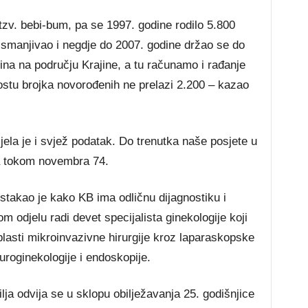
zv. bebi-bum, pa se 1997. godine rodilo 5.800
j smanjivao i negdje do 2007. godine držao se do
ina na području Krajine, a tu računamo i rađanje
stu brojka novorođenih ne prelazi 2.200 – kazao
jela je i svjež podatak. Do trenutka naše posjete u
 a tokom novembra 74.
stakao je kako KB ima odličnu dijagnostiku i
m odjelu radi devet specijalista ginekologije koji
oblasti mikroinvazivne hirurgije kroz laparaskopske
uroginekologije i endoskopije.
ilja odvija se u sklopu obilježavanja 25. godišnjice