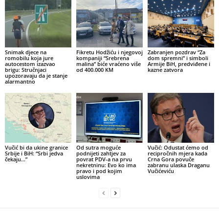
Snimak djece na
Fikretu Hodžiću i njegovoj
Zabranjen pozdrav “Za
romobilu koja jure
kompaniji “Srebrena
dom spremni” i simboli
autocestom izazvao
malina” biće vraćeno više
Armije BiH, predviđene i
brigu: Stručnjaci
od 400.000 KM
kazne zatvora
upozoravaju da je stanje
alarmantno
Vučić bi da ukine granice
Od sutra moguće
Vučić: Odustat ćemo od
Srbije i BiH: “Srbi jedva
podnijeti zahtjev za
recipročnih mjera kada
čekaju…”
povrat PDV-a na prvu
Crna Gora povuče
nekretninu: Evo ko ima
zabranu ulaska Draganu
pravo i pod kojim
Vučićeviću
uslovima