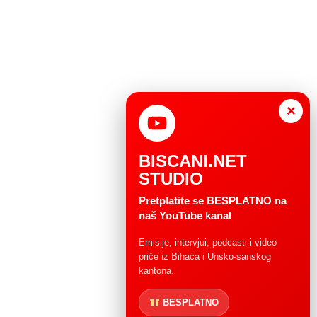
×
BISCANI.NET
STUDIO
Pretplatite se BESPLATNO na
naš YouTube kanal
Emisije, intervjui, podcasti i video
priče iz Bihaća i Unsko-sanskog
kantona.
BESPLATNO