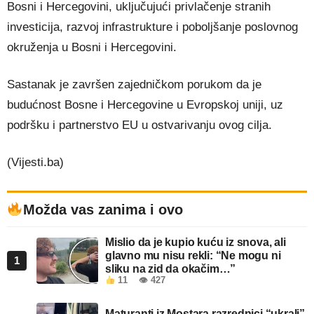
Bosni i Hercegovini, uključujući privlačenje stranih
investicija, razvoj infrastrukture i poboljšanje poslovnog
okruženja u Bosni i Hercegovini.
Sastanak je završen zajedničkom porukom da je
budućnost Bosne i Hercegovine u Evropskoj uniji, uz
podršku i partnerstvo EU u ostvarivanju ovog cilja.
(Vijesti.ba)
Možda vas zanima i ovo
Mislio da je kupio kuću iz snova, ali
glavno mu nisu rekli: “Ne mogu ni
1
sliku na zid da okačim…”
11
👁 427
Maturanti iz Mostara razrednici “ukrali”