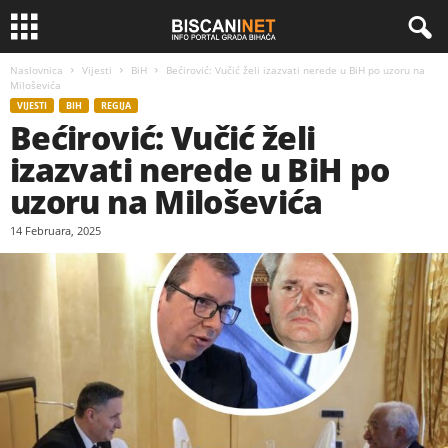
Naslovnica
Vijesti
BiH
Bećirović: Vučić želi izazvati nerede u BiH po uzoru na
Miloševića
VIJESTI
BIH
REGIJA
Bećirović: Vučić želi
izazvati nerede u BiH po
uzoru na Miloševića
14 Februara, 2025