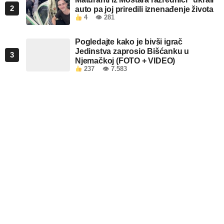
2
auto pa joj priredili iznenađenje života
4
👁 281
Pogledajte kako je bivši igrač
Jedinstva zaprosio Bišćanku u
3
Njemačkoj (FOTO + VIDEO)
237
👁 7.583