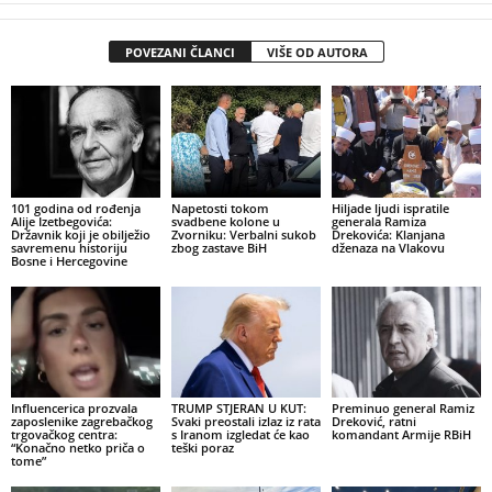
POVEZANI ČLANCI
VIŠE OD AUTORA
101 godina od rođenja
Napetosti tokom
Hiljade ljudi ispratile
Alije Izetbegovića:
svadbene kolone u
generala Ramiza
Državnik koji je obilježio
Zvorniku: Verbalni sukob
Drekovića: Klanjana
savremenu historiju
zbog zastave BiH
dženaza na Vlakovu
Bosne i Hercegovine
Influencerica prozvala
TRUMP STJERAN U KUT:
Preminuo general Ramiz
zaposlenike zagrebačkog
Svaki preostali izlaz iz rata
Dreković, ratni
trgovačkog centra:
s Iranom izgledat će kao
komandant Armije RBiH
“Konačno netko priča o
teški poraz
tome”