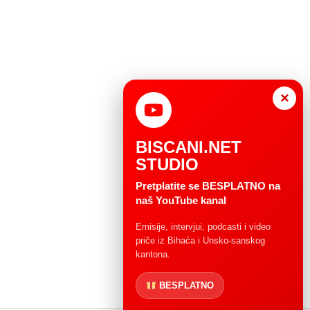
×
BISCANI.NET
STUDIO
Pretplatite se BESPLATNO na
naš YouTube kanal
Emisije, intervjui, podcasti i video
priče iz Bihaća i Unsko-sanskog
kantona.
BESPLATNO