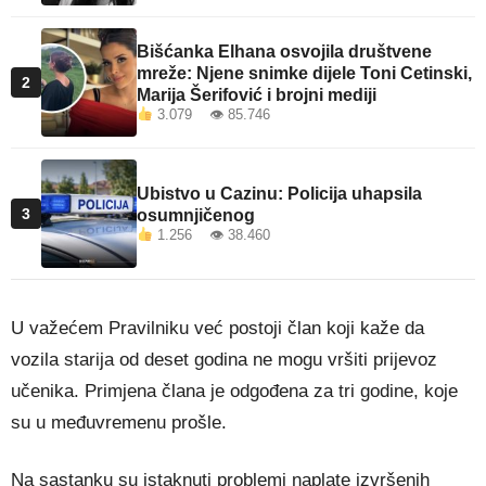
Bišćanka Elhana osvojila društvene
mreže: Njene snimke dijele Toni Cetinski,
2
Marija Šerifović i brojni mediji
3.079 👁 85.746
Ubistvo u Cazinu: Policija uhapsila
3
osumnjičenog
1.256 👁 38.460
U važećem Pravilniku već postoji član koji kaže da
vozila starija od deset godina ne mogu vršiti prijevoz
učenika. Primjena člana je odgođena za tri godine, koje
su u međuvremenu prošle.
Na sastanku su istaknuti problemi naplate izvršenih