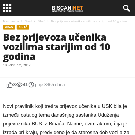
Naslovnica
Grad
Bihać
Bez prijevoza učenika vozilima starijim od 10 godina
GRAD
BIHAĆ
Bez prijevoza učenika
vozilima starijim od 10
godina
10 Februara, 2017
3
41
prije 3465 dana
Novi pravilnik koji tretira prijevoz učenika u USK bila je
između ostalog tema današnjeg sastanka Uduženja
prijevoznika BUS iz Bihaća. Naime, ovim aktom, čija je
izrada pri kraju, predviđeno je da starosna dob vozila za