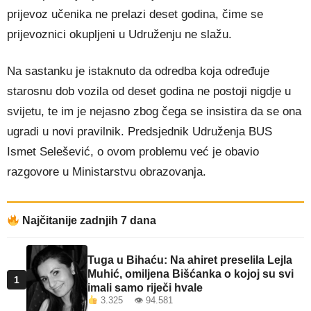
prijevoz učenika ne prelazi deset godina, čime se
prijevoznici okupljeni u Udruženju ne slažu.
Na sastanku je istaknuto da odredba koja određuje
starosnu dob vozila od deset godina ne postoji nigdje u
svijetu, te im je nejasno zbog čega se insistira da se ona
ugradi u novi pravilnik. Predsjednik Udruženja BUS
Ismet Selešević, o ovom problemu već je obavio
razgovore u Ministarstvu obrazovanja.
Najčitanije zadnjih 7 dana
Tuga u Bihaću: Na ahiret preselila Lejla
Muhić, omiljena Bišćanka o kojoj su svi
1
imali samo riječi hvale
3.325 👁 94.581