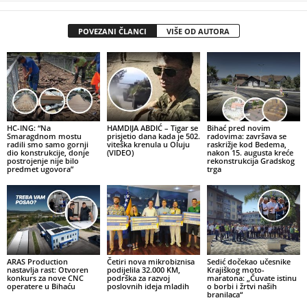
POVEZANI ČLANCI
VIŠE OD AUTORA
HC-ING: “Na
HAMDIJA ABDIĆ – Tigar se
Bihać pred novim
Smaragdnom mostu
prisjetio dana kada je 502.
radovima: završava se
radili smo samo gornji
viteška krenula u Oluju
raskrižje kod Bedema,
dio konstrukcije, donje
(VIDEO)
nakon 15. augusta kreće
postrojenje nije bilo
rekonstrukcija Gradskog
predmet ugovora”
trga
ARAS Production
Četiri nova mikrobiznisa
Sedić dočekao učesnike
nastavlja rast: Otvoren
podijelila 32.000 KM,
Krajiškog moto-
konkurs za nove CNC
podrška za razvoj
maratona: „Čuvate istinu
operatere u Bihaću
poslovnih ideja mladih
o borbi i žrtvi naših
branilaca“