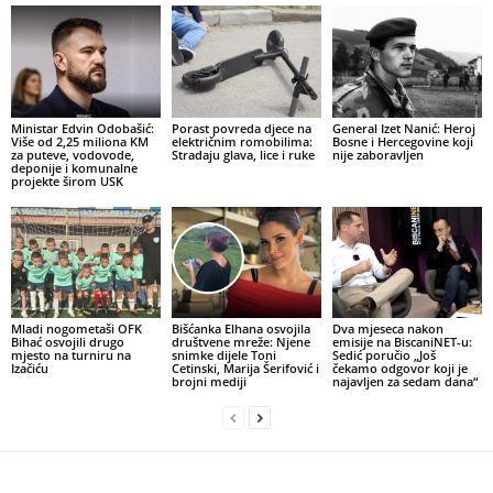
Ministar Edvin Odobašić:
Porast povreda djece na
General Izet Nanić: Heroj
Više od 2,25 miliona KM
električnim romobilima:
Bosne i Hercegovine koji
za puteve, vodovode,
Stradaju glava, lice i ruke
nije zaboravljen
deponije i komunalne
projekte širom USK
Mladi nogometaši OFK
Bišćanka Elhana osvojila
Dva mjeseca nakon
Bihać osvojili drugo
društvene mreže: Njene
emisije na BiscaniNET-u:
mjesto na turniru na
snimke dijele Toni
Sedić poručio „Još
Izačiću
Cetinski, Marija Šerifović i
čekamo odgovor koji je
brojni mediji
najavljen za sedam dana“