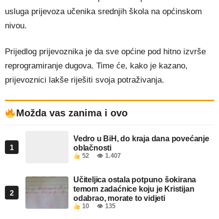
usluga prijevoza učenika srednjih škola na općinskom
nivou.
Prijedlog prijevoznika je da sve općine pod hitno izvrše
reprogramiranje dugova. Time će, kako je kazano,
prijevoznici lakše riješiti svoja potraživanja.
Možda vas zanima i ovo
Vedro u BiH, do kraja dana povećanje
1
oblačnosti
52
👁 1.407
Učiteljica ostala potpuno šokirana
temom zadaćnice koju je Kristijan
2
odabrao, morate to vidjeti
10
👁 135