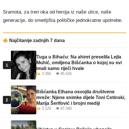
Sramota, za tren oka od heroja iz naše ulice, naše
generacije, do smetljišta političke jednokratne upotrebe.
Najčitanije zadnjih 7 dana
Tuga u Bihaću: Na ahiret preselila Lejla
Muhić, omiljena Bišćanka o kojoj su svi
1
imali samo riječi hvale
3.366 👁 95.626
Bišćanka Elhana osvojila društvene
mreže: Njene snimke dijele Toni Cetinski,
2
Marija Šerifović i brojni mediji
3.129 👁 87.040