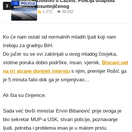
Ubistvo u Cazinu: Policija uhapsila
3
osumnjičenog
1.272 👁 39.032
Ko će nam ostati od normalnih mladih ljudi koji nam
trebaju za gradnju BiH.
Do jučer su se svi zaklinjali u ovog mladog čovjeka,
stotine poruka dobio podrške, insan, vjernik,
Biscani.net
na tri strane donijeli intervju
s njim, premijer Rošić ga
je 5 minuta falio dok ga je smjenjivao…
Ali šta su činjenice.
Sada već bivši ministar Ervin Bibanović prije ovoga je
bio sekretar MUP-a USK, stvari policije, poznavanje
ljudi, potreba i problema imao je u malom prstu.