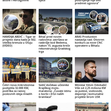
Bosne i Hercegovine
djece
postrojenje nije bilo
predmet ugovora”
HAMDIJA ABDIĆ – Tigar se
Bihać pred novim
ARAS Production
prisjetio dana kada je 502.
radovima: završava se
nastavlja rast: Otvoren
viteška krenula u Oluju
raskrižje kod Bedema,
konkurs za nove CNC
(VIDEO)
nakon 15. augusta kreće
operatere u Bihaću
rekonstrukcija Gradskog
trga
Četiri nova mikrobiznisa
Sedić dočekao učesnike
Ministar Edvin Odobašić:
podijelila 32.000 KM,
Krajiškog moto-
Više od 2,25 miliona KM
podrška za razvoj
maratona: „Čuvate istinu
za puteve, vodovode,
poslovnih ideja mladih
o borbi i žrtvi naših
deponije i komunalne
branilaca“
projekte širom USK