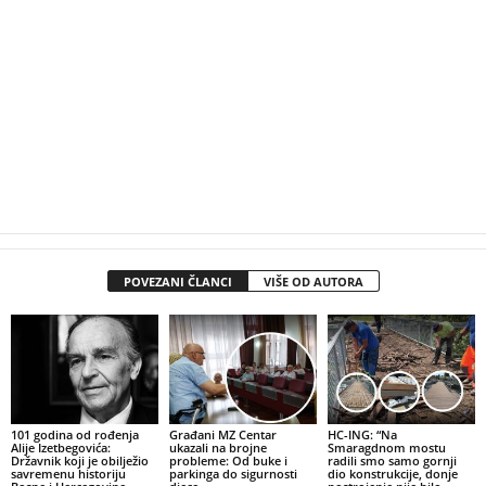
POVEZANI ČLANCI
VIŠE OD AUTORA
101 godina od rođenja
Građani MZ Centar
HC-ING: “Na
Alije Izetbegovića:
ukazali na brojne
Smaragdnom mostu
Državnik koji je obilježio
probleme: Od buke i
radili smo samo gornji
savremenu historiju
parkinga do sigurnosti
dio konstrukcije, donje