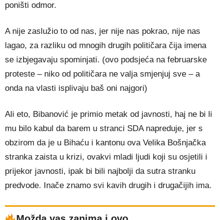
poništi odmor.
A nije zaslužio to od nas, jer nije nas pokrao, nije nas
lagao, za razliku od mnogih drugih političara čija imena
se izbjegavaju spominjati. (ovo podsjeća na februarske
proteste – niko od političara ne valja smjenjuj sve – a
onda na vlasti isplivaju baš oni najgori)
Ali eto, Bibanović je primio metak od javnosti, haj ne bi li
mu bilo kabul da barem u stranci SDA napreduje, jer s
obzirom da je u Bihaću i kantonu ova Velika Bošnjačka
stranka zaista u krizi, ovakvi mladi ljudi koji su osjetili i
prijekor javnosti, ipak bi bili najbolji da sutra stranku
predvode. Inače znamo svi kavih drugih i drugačijih ima.
Možda vas zanima i ovo