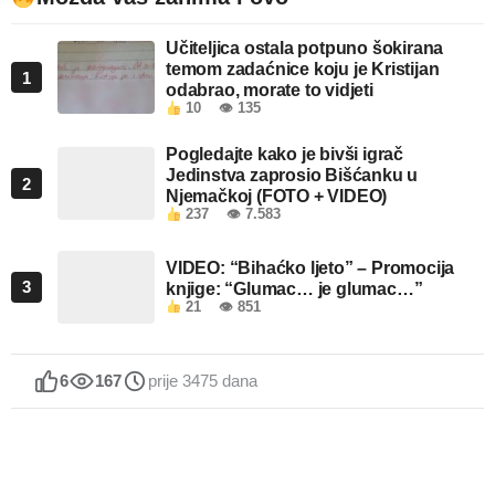
Učiteljica ostala potpuno šokirana
temom zadaćnice koju je Kristijan
1
odabrao, morate to vidjeti
10
👁 135
Pogledajte kako je bivši igrač
Jedinstva zaprosio Bišćanku u
2
Njemačkoj (FOTO + VIDEO)
237
👁 7.583
VIDEO: “Bihaćko ljeto” – Promocija
3
knjige: “Glumac… je glumac…”
21
👁 851
6
167
prije 3475 dana