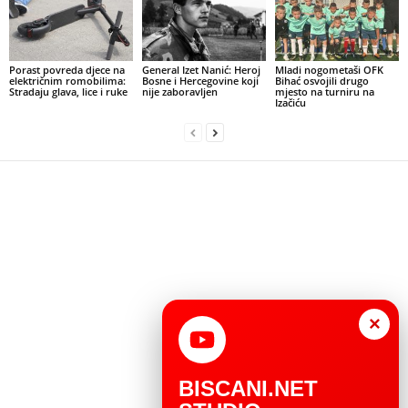
Porast povreda djece na
General Izet Nanić: Heroj
Mladi nogometaši OFK
električnim romobilima:
Bosne i Hercegovine koji
Bihać osvojili drugo
Stradaju glava, lice i ruke
nije zaboravljen
mjesto na turniru na
Izačiću
×
BISCANI.NET