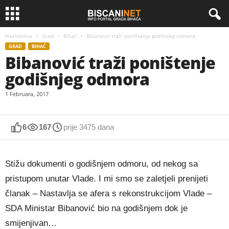
Naslovnica
Grad
Bihać
Bibanović traži poništenje godišnjeg odmora
GRAD
BIHAĆ
Bibanović traži poništenje
godišnjeg odmora
1 Februara, 2017
6
167
prije 3475 dana
Stižu dokumenti o godišnjem odmoru, od nekog sa
pristupom unutar Vlade. I mi smo se zaletjeli prenijeti
članak – Nastavlja se afera s rekonstrukcijom Vlade –
SDA Ministar Bibanović bio na godišnjem dok je
smijenjivan…