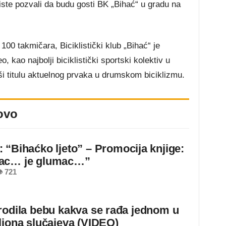
 iste pozvali da budu gosti BK „Bihać“ u gradu na
0 takmičara, Biciklistički klub „Bihać“ je
 kao najbolji biciklistički sportski kolektiv u
ši titulu aktuelnog prvaka u drumskom biciklizmu.
ovo
 “Bihaćko ljeto” – Promocija knjige:
ac… je glumac…”
 721
rodila bebu kakva se rađa jednom u
liona slučajeva (VIDEO)