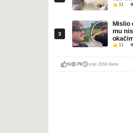
11

Mislio 
mu nis
3
okači
11

5
79
prije 3558 dana