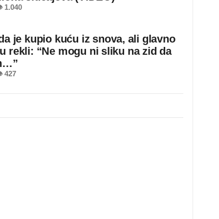
 1.040
da je kupio kuću iz snova, ali glavno
u rekli: “Ne mogu ni sliku na zid da
m…”
 427