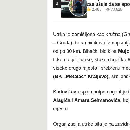
3
zaslužuje da se sp
2.488 👁 70.515
Utrka je zamišljena kao kružna (G
– Gruda), te su biciklisti iz najzahtj
od po 30 km. Bihaćki biciklist
Mujo
tokom cijele utrke, stazu dugačku 9
visoko drugo mjesto i srebrenu medal
(BK „Metalac“ Kraljevo)
, srbijans
Kurtovićev uspjeh potpomognut je 
Alagića
i
Amara Selmanovića
, ko
mjestu.
Organizacija utrke bila je na zavid