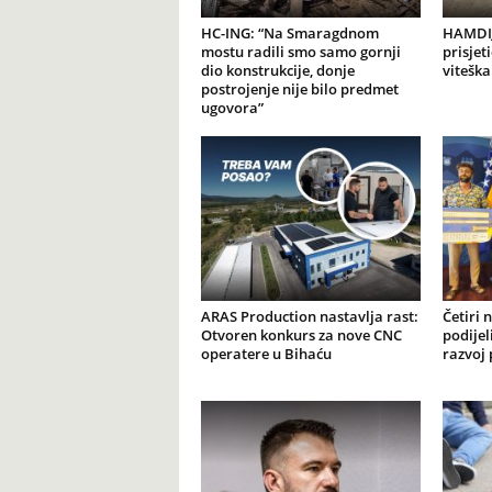
HC-ING: “Na Smaragdnom
HAMDIJ
mostu radili smo samo gornji
prisjet
dio konstrukcije, donje
viteška
postrojenje nije bilo predmet
ugovora”
ARAS Production nastavlja rast:
Četiri 
Otvoren konkurs za nove CNC
podijel
operatere u Bihaću
razvoj 