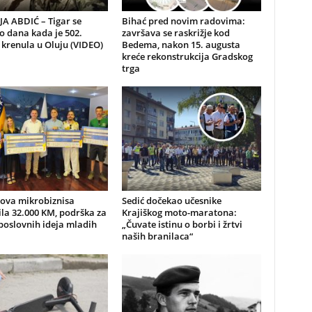
A ABDIĆ – Tigar se
Bihać pred novim radovima:
io dana kada je 502.
završava se raskrižje kod
 krenula u Oluju (VIDEO)
Bedema, nakon 15. augusta
kreće rekonstrukcija Gradskog
trga
nova mikrobiznisa
Sedić dočekao učesnike
ila 32.000 KM, podrška za
Krajiškog moto-maratona:
poslovnih ideja mladih
„Čuvate istinu o borbi i žrtvi
naših branilaca“