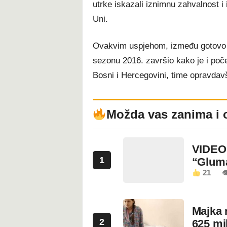
utrke iskazali iznimnu zahvalnost i
Uni.
Ovakvim uspjehom, između gotovo 10
sezonu 2016. završio kako je i počeo,
Bosni i Hercegovini, time opravdav
Možda vas zanima i 
VIDEO:
1
“Glum
21

Majka 
2
625 mi