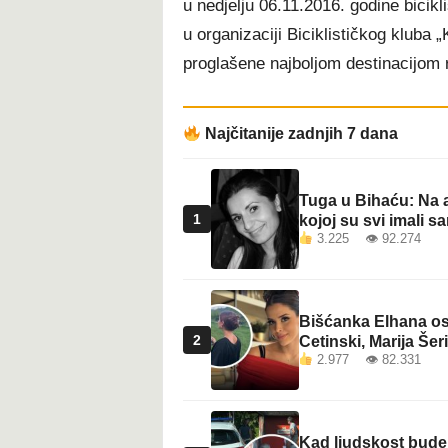
u nedjelju 06.11.2016. godine bicik
t
u organizaciji Biciklističkog kluba
proglašene najboljom destinacijom 
Najčitanije zadnjih 7 dana
Tuga u Bihaću: Na a
1
kojoj su svi imali sa
3.225 👁 92.274
Bišćanka Elhana osv
2
Cetinski, Marija Šeri
2.977 👁 82.331
Kad ljudskost bude 