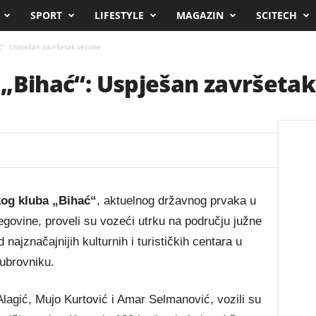
SPORT
LIFESTYLE
MAGAZIN
SCITECH
hać“: Uspješan završetak sezone
ub „Bihać“: Uspješan završeta
čkog kluba „Bihać“
, aktuelnog državnog prvaka u
ovine, proveli su vozeći utrku na području južne
 najznačajnijih kulturnih i turističkih centara u
Dubrovniku.
lagić, Mujo Kurtović i Amar Selmanović, vozili su