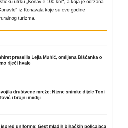
lističku utrku „Konavle 100 km“, a koja je održana
 „Konavle“ iz Konavala koje su ove godine
ruralnog turizma.
hiret preselila Lejla Muhić, omiljena Bišćanka o
mo riječi hvale
ojila društvene mreže: Njene snimke dijele Toni
fović i brojni mediji
ispred uniforme: Gest mladih bihaćkih policajaca