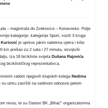
omene
ruda – magistrala do Zvekovice – Konavosko Polje
evnije kategorije, kategorije Sport, vozili 3 kruga
 Kurtović
je uprkos jakim naletima vjetra i kiše
0 km prešao za 2 sata i 27 minuta, osvojivši
ju, iza 18 bicikliste svijeta
Dušana Rajovića
kog biciklističkog reprezentativca.
timskim radom njegovih klupskih kolega
Nedima
ji su utrku završili na sedmom odnosno petom
nom nivou, te su članovi BK „Bihać“ organizatorima