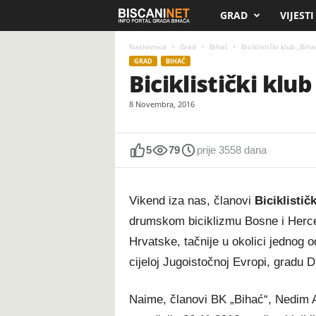
GRAD
VIJESTI
B
i
Naslovnica
Grad
Bihać
Biciklistički klub „Bi
GRAD
BIHAĆ
Biciklistički kl
s
8 Novembra, 2016
c
a
5
79
prije 3558 dana
n
Vikend iza nas, članovi
Biciklisti
i
drumskom biciklizmu Bosne i Herceg
.
Hrvatske, tačnije u okolici jednog od
cijeloj Jugoistočnoj Evropi, gradu 
n
e
Naime, članovi BK „Bihać“, Nedim A