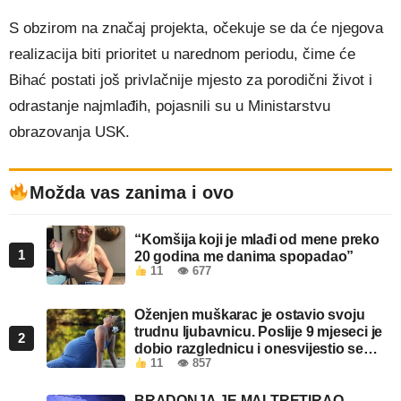
S obzirom na značaj projekta, očekuje se da će njegova
realizacija biti prioritet u narednom periodu, čime će
Bihać postati još privlačnije mjesto za porodični život i
odrastanje najmlađih, pojasnili su u Ministarstvu
obrazovanja USK.
Možda vas zanima i ovo
“Komšija koji je mlađi od mene preko
1
20 godina me danima spopadao”
11
👁 677
Oženjen muškarac je ostavio svoju
trudnu ljubavnicu. Poslije 9 mjeseci je
2
dobio razglednicu i onesvijestio se
11
👁 857
kada je pročitao šta piše!
BRADONJA JE MALTRETIRAO