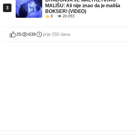
MALIŠU: Ali nije znao da je mališa
3
BOKSER! (VIDEO)
8
👁 20.093
25
638
prije 550 dana