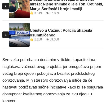
mreže: Njene snimke dijele Toni Cetinski,
2
Marija Šerifović i brojni mediji
3.149 👁 87.809
Ubistvo u Cazinu: Policija uhapsila
3
osumnjičenog
1.288 👁 39.358
Sve veća potreba za dodatnim vrtićkim kapacitetima
naglašava važnost ovog projekta, jer omogućava prijem
većeg broja djece i poboljšava kvalitet predškolskog
obrazovanja. Ministarstvo obrazovanja ističe da će
nastaviti podržavati slične inicijative kako bi se osigurala
dostupnost kvalitetnog obrazovanja za svu djecu u
kantonu.