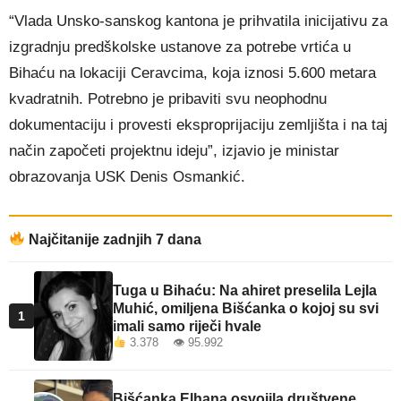
“Vlada Unsko-sanskog kantona je prihvatila inicijativu za
izgradnju predškolske ustanove za potrebe vrtića u
Bihaću na lokaciji Ceravcima, koja iznosi 5.600 metara
kvadratnih. Potrebno je pribaviti svu neophodnu
dokumentaciju i provesti eksproprijaciju zemljišta i na taj
način započeti projektnu ideju”, izjavio je ministar
obrazovanja USK Denis Osmankić.
Najčitanije zadnjih 7 dana
Tuga u Bihaću: Na ahiret preselila Lejla
Muhić, omiljena Bišćanka o kojoj su svi
1
imali samo riječi hvale
3.378 👁 95.992
Bišćanka Elhana osvojila društvene