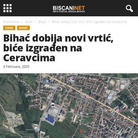
Naslovnica
Grad
Bihać
Bihać dobija novi vrtić, biće izgrađen na Ceravcima
GRAD
BIHAĆ
Bihać dobija novi vrtić,
biće izgrađen na
Ceravcima
4 Februara, 2025