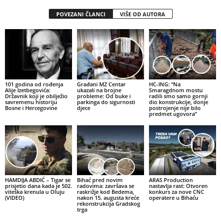
POVEZANI ČLANCI
VIŠE OD AUTORA
101 godina od rođenja
Građani MZ Centar
HC-ING: “Na
Alije Izetbegovića:
ukazali na brojne
Smaragdnom mostu
Državnik koji je obilježio
probleme: Od buke i
radili smo samo gornji
savremenu historiju
parkinga do sigurnosti
dio konstrukcije, donje
Bosne i Hercegovine
djece
postrojenje nije bilo
predmet ugovora”
HAMDIJA ABDIĆ – Tigar se
Bihać pred novim
ARAS Production
prisjetio dana kada je 502.
radovima: završava se
nastavlja rast: Otvoren
viteška krenula u Oluju
raskrižje kod Bedema,
konkurs za nove CNC
(VIDEO)
nakon 15. augusta kreće
operatere u Bihaću
rekonstrukcija Gradskog
trga