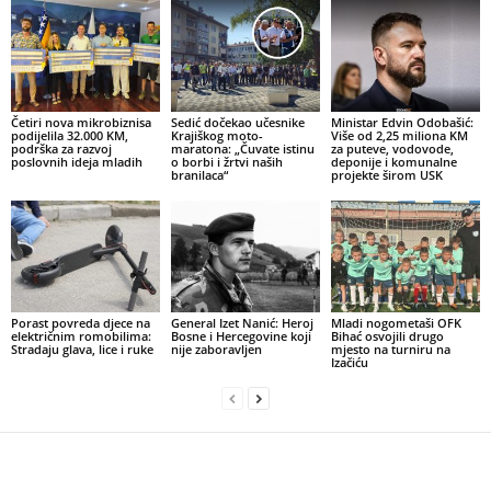
Četiri nova mikrobiznisa
Sedić dočekao učesnike
Ministar Edvin Odobašić:
podijelila 32.000 KM,
Krajiškog moto-
Više od 2,25 miliona KM
podrška za razvoj
maratona: „Čuvate istinu
za puteve, vodovode,
poslovnih ideja mladih
o borbi i žrtvi naših
deponije i komunalne
branilaca“
projekte širom USK
Porast povreda djece na
General Izet Nanić: Heroj
Mladi nogometaši OFK
električnim romobilima:
Bosne i Hercegovine koji
Bihać osvojili drugo
Stradaju glava, lice i ruke
nije zaboravljen
mjesto na turniru na
Izačiću