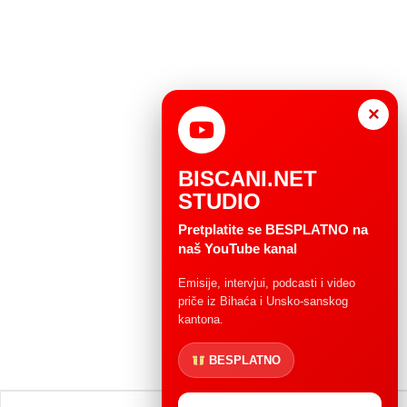
×
BISCANI.NET
STUDIO
Pretplatite se BESPLATNO na
naš YouTube kanal
Emisije, intervjui, podcasti i video
priče iz Bihaća i Unsko-sanskog
kantona.
BESPLATNO