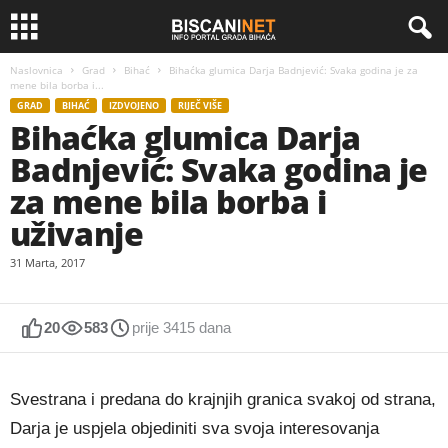
Naslovnica
Grad
Bihać
Bihaćka glumica Darja Badnjević: Svaka godina je za
mene bila borba i...
GRAD
BIHAĆ
IZDVOJENO
RIJEČ VIŠE
Bihaćka glumica Darja
Badnjević: Svaka godina je
za mene bila borba i
uživanje
31 Marta, 2017
20
583
prije 3415 dana
Svestrana i predana do krajnjih granica svakoj od strana,
Darja je uspjela objediniti sva svoja interesovanja