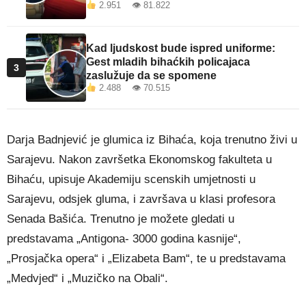
2.951 👁 81.822
Kad ljudskost bude ispred uniforme:
Gest mladih bihaćkih policajaca
3
zaslužuje da se spomene
2.488 👁 70.515
Darja Badnjević je glumica iz Bihaća, koja trenutno živi u
Sarajevu. Nakon završetka Ekonomskog fakulteta u
Bihaću, upisuje Akademiju scenskih umjetnosti u
Sarajevu, odsjek gluma, i završava u klasi profesora
Senada Bašića. Trenutno je možete gledati u
predstavama „Antigona- 3000 godina kasnije“,
„Prosjačka opera“ i „Elizabeta Bam“, te u predstavama
„Medvjed“ i „Muzičko na Obali“.