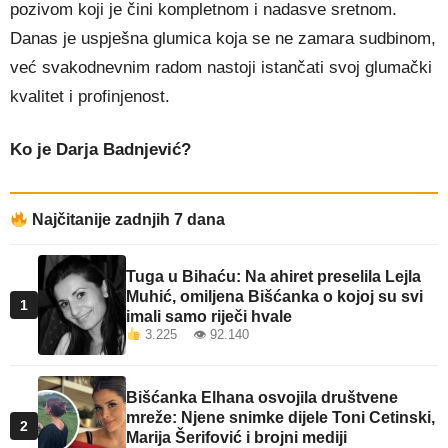
pozivom koji je čini kompletnom i nadasve sretnom.
Danas je uspješna glumica koja se ne zamara sudbinom,
već svakodnevnim radom nastoji istančati svoj glumački
kvalitet i profinjenost.
Ko je Darja Badnjević?
Najčitanije zadnjih 7 dana
Tuga u Bihaću: Na ahiret preselila Lejla
Muhić, omiljena Bišćanka o kojoj su svi
1
imali samo riječi hvale
3.225 👁 92.140
Bišćanka Elhana osvojila društvene
mreže: Njene snimke dijele Toni Cetinski,
2
Marija Šerifović i brojni mediji