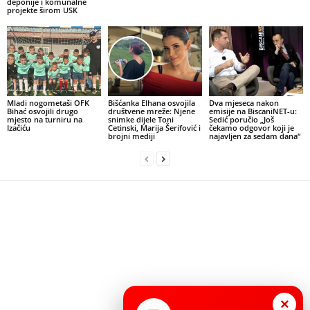
deponije i komunalne
projekte širom USK
Mladi nogometaši OFK
Bišćanka Elhana osvojila
Dva mjeseca nakon
Bihać osvojili drugo
društvene mreže: Njene
emisije na BiscaniNET-u:
mjesto na turniru na
snimke dijele Toni
Sedić poručio „Još
Izačiću
Cetinski, Marija Šerifović i
čekamo odgovor koji je
brojni mediji
najavljen za sedam dana“
×