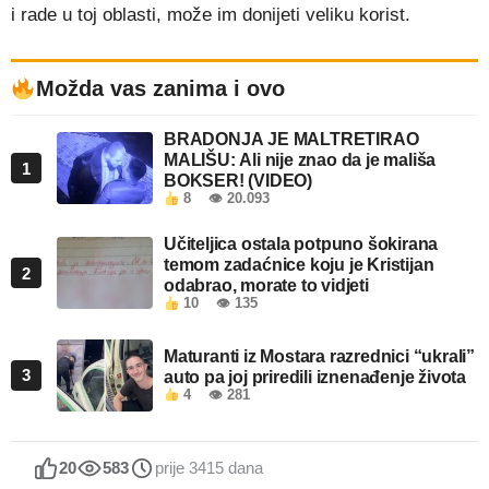
i rade u toj oblasti, može im donijeti veliku korist.
Možda vas zanima i ovo
BRADONJA JE MALTRETIRAO
MALIŠU: Ali nije znao da je mališa
1
BOKSER! (VIDEO)
8
👁 20.093
Učiteljica ostala potpuno šokirana
temom zadaćnice koju je Kristijan
2
odabrao, morate to vidjeti
10
👁 135
Maturanti iz Mostara razrednici “ukrali”
3
auto pa joj priredili iznenađenje života
4
👁 281
20
583
prije 3415 dana