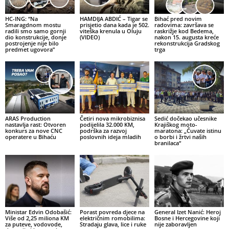
HC-ING: “Na
HAMDIJA ABDIĆ – Tigar se
Bihać pred novim
Smaragdnom mostu
prisjetio dana kada je 502.
radovima: završava se
radili smo samo gornji
viteška krenula u Oluju
raskrižje kod Bedema,
dio konstrukcije, donje
(VIDEO)
nakon 15. augusta kreće
postrojenje nije bilo
rekonstrukcija Gradskog
predmet ugovora”
trga
ARAS Production
Četiri nova mikrobiznisa
Sedić dočekao učesnike
nastavlja rast: Otvoren
podijelila 32.000 KM,
Krajiškog moto-
konkurs za nove CNC
podrška za razvoj
maratona: „Čuvate istinu
operatere u Bihaću
poslovnih ideja mladih
o borbi i žrtvi naših
branilaca“
Ministar Edvin Odobašić:
Porast povreda djece na
General Izet Nanić: Heroj
Više od 2,25 miliona KM
električnim romobilima:
Bosne i Hercegovine koji
za puteve, vodovode,
Stradaju glava, lice i ruke
nije zaboravljen