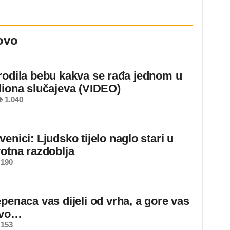
ovo
rodila bebu kakva se rađa jednom u
liona slučajeva (VIDEO)
 1.040
enici: Ljudsko tijelo naglo stari u
votna razdoblja
 190
epenaca vas dijeli od vrha, a gore vas
ovo…
 153