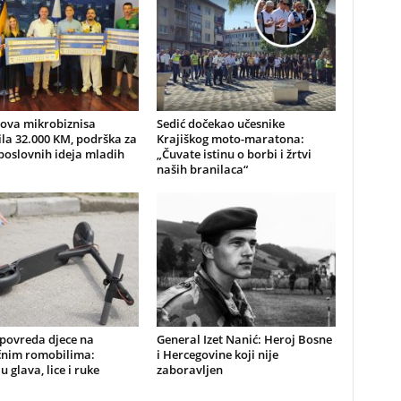
nova mikrobiznisa
Sedić dočekao učesnike
ila 32.000 KM, podrška za
Krajiškog moto-maratona:
poslovnih ideja mladih
„Čuvate istinu o borbi i žrtvi
naših branilaca“
 povreda djece na
General Izet Nanić: Heroj Bosne
ičnim romobilima:
i Hercegovine koji nije
u glava, lice i ruke
zaboravljen