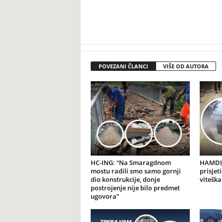
POVEZANI ČLANCI
VIŠE OD AUTORA
HC-ING: “Na Smaragdnom
HAMDIJ
mostu radili smo samo gornji
prisjet
dio konstrukcije, donje
viteška
postrojenje nije bilo predmet
ugovora”