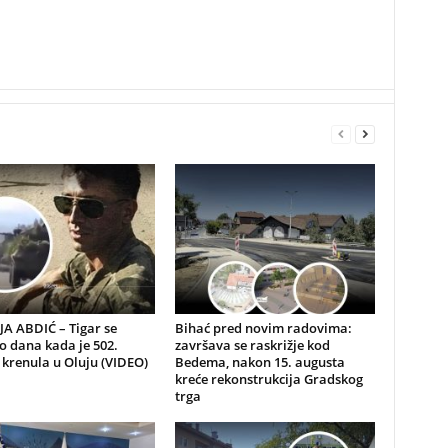
A ABDIĆ – Tigar se
Bihać pred novim radovima:
io dana kada je 502.
završava se raskrižje kod
 krenula u Oluju (VIDEO)
Bedema, nakon 15. augusta
kreće rekonstrukcija Gradskog
trga