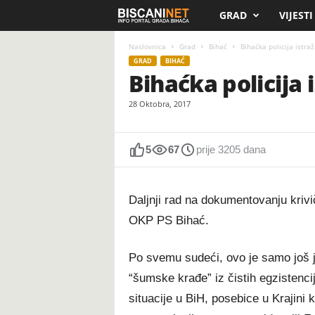
GRAD
VIJESTI
B
i
Naslovnica
Grad
Bihać
Bihaćka policija istr
GRAD
BIHAĆ
Bihaćka policija
s
28 Oktobra, 2017
c
a
5
67
prije 3205 dana
n
Daljnji rad na dokumentovanju krivič
i
OKP PS Bihać.
.
Po svemu sudeći, ovo je samo još 
n
“šumske krađe” iz čistih egzistenci
e
situacije u BiH, posebice u Krajini k