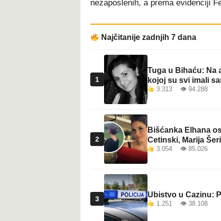
nezaposlenih, a prema evidenciji Fe
t
Najčitanije zadnjih 7 dana
Tuga u Bihaću: Na a
1
kojoj su svi imali sa
3.313 👁 94.288
Bišćanka Elhana osv
2
Cetinski, Marija Šeri
3.054 👁 85.026
Ubistvo u Cazinu: P
3
1.251 👁 38.108