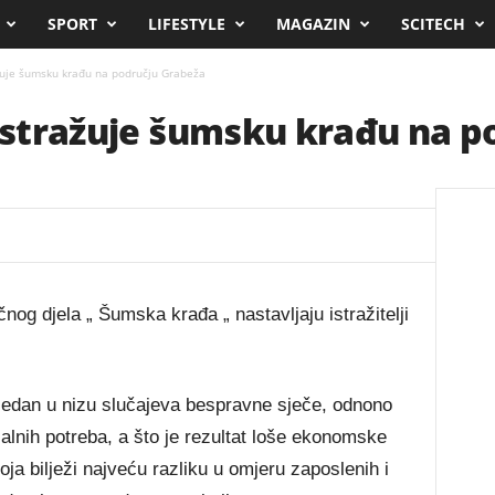
SPORT
LIFESTYLE
MAGAZIN
SCITECH
ažuje šumsku krađu na području Grabeža
 istražuje šumsku krađu na 
nog djela „ Šumska krađa „ nastavljaju istražitelji
jedan u nizu slučajeva bespravne sječe, odnono
jalnih potreba, a što je rezultat loše ekonomske
oja bilježi najveću razliku u omjeru zaposlenih i