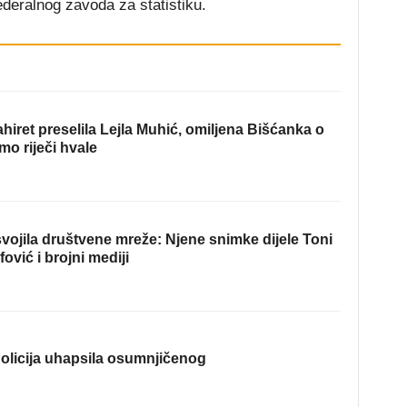
deralnog zavoda za statistiku.
hiret preselila Lejla Muhić, omiljena Bišćanka o
mo riječi hvale
ojila društvene mreže: Njene snimke dijele Toni
fović i brojni mediji
olicija uhapsila osumnjičenog