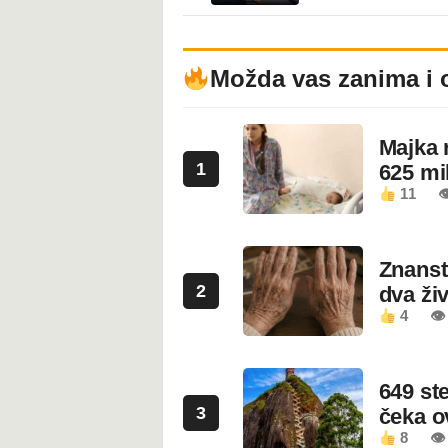
Možda vas zanima i 
Majka 
1
625 mi
11

Znanstv
2
dva ži
4
👁
649 st
3
čeka 
8
👁