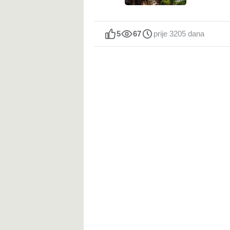
5
67
prije 3205 dana