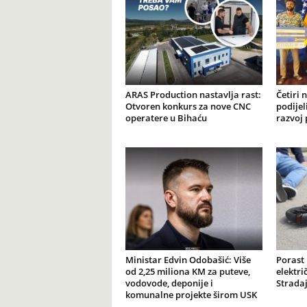
ARAS Production nastavlja rast:
Četiri 
Otvoren konkurs za nove CNC
podijel
operatere u Bihaću
razvoj 
Ministar Edvin Odobašić: Više
Porast
od 2,25 miliona KM za puteve,
elektr
vodovode, deponije i
Stradaj
komunalne projekte širom USK