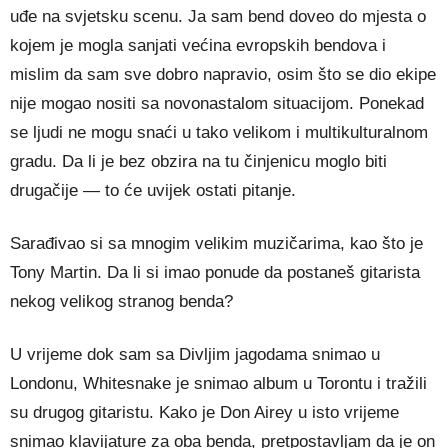
uđe na svjetsku scenu. Ja sam bend doveo do mjesta o
kojem je mogla sanjati većina evropskih bendova i
mislim da sam sve dobro napravio, osim što se dio ekipe
nije mogao nositi sa novonastalom situacijom. Ponekad
se ljudi ne mogu snaći u tako velikom i multikulturalnom
gradu. Da li je bez obzira na tu činjenicu moglo biti
drugačije — to će uvijek ostati pitanje.
Sarađivao si sa mnogim velikim muzičarima, kao što je
Tony Martin. Da li si imao ponude da postaneš gitarista
nekog velikog stranog benda?
U vrijeme dok sam sa Divljim jagodama snimao u
Londonu, Whitesnake je snimao album u Torontu i tražili
su drugog gitaristu. Kako je Don Airey u isto vrijeme
snimao klavijature za oba benda, pretpostavljam da je on