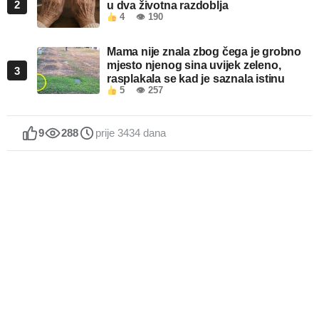
2
u dva životna razdoblja
4
👁 190
Mama nije znala zbog čega je grobno
mjesto njenog sina uvijek zeleno,
3
rasplakala se kad je saznala istinu
5
👁 257
9
288
prije 3434 dana