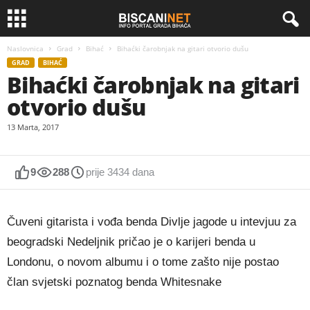
Naslovnica
Grad
Bihać
Bihaćki čarobnjak na gitari otvorio dušu
GRAD
BIHAĆ
Bihaćki čarobnjak na gitari
otvorio dušu
13 Marta, 2017
9
288
prije 3434 dana
Čuveni gitarista i vođa benda Divlje jagode u intevjuu za
beogradski Nedeljnik pričao je o karijeri benda u
Londonu, o novom albumu i o tome zašto nije postao
član svjetski poznatog benda Whitesnake