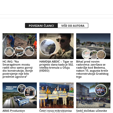
POVEZANI ČLANCI
VIŠE OD AUTORA
HC-ING: “Na
HAMDIJA ABDIĆ – Tigar se
Bihać pred novim
Smaragdnom mostu
prisjetio dana kada je 502.
radovima: završava se
radili smo samo gornji
viteška krenula u Oluju
raskrižje kod Bedema,
dio konstrukcije, donje
(VIDEO)
nakon 15. augusta kreće
postrojenje nije bilo
rekonstrukcija Gradskog
predmet ugovora”
trga
ARAS Production
Četiri nova mikrobiznisa
Sedić dočekao učesnike