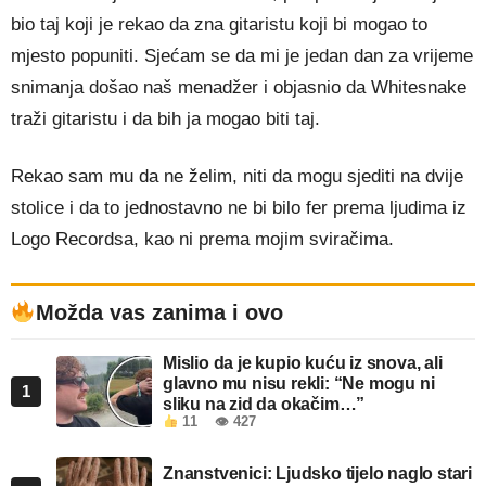
bio taj koji je rekao da zna gitaristu koji bi mogao to
mjesto popuniti. Sjećam se da mi je jedan dan za vrijeme
snimanja došao naš menadžer i objasnio da Whitesnake
traži gitaristu i da bih ja mogao biti taj.
Rekao sam mu da ne želim, niti da mogu sjediti na dvije
stolice i da to jednostavno ne bi bilo fer prema ljudima iz
Logo Recordsa, kao ni prema mojim sviračima.
Možda vas zanima i ovo
Mislio da je kupio kuću iz snova, ali
glavno mu nisu rekli: “Ne mogu ni
1
sliku na zid da okačim…”
11
👁 427
Znanstvenici: Ljudsko tijelo naglo stari