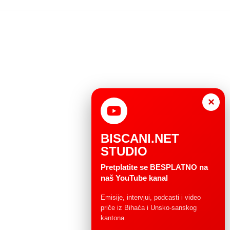
×
BISCANI.NET
STUDIO
Pretplatite se BESPLATNO na
naš YouTube kanal
Emisije, intervjui, podcasti i video
priče iz Bihaća i Unsko-sanskog
kantona.