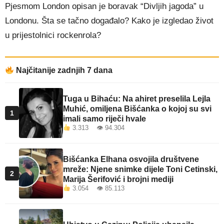
Pjesmom London opisan je boravak “Divljih jagoda” u
Londonu. Šta se tačno događalo? Kako je izgledao život
u prijestolnici rockenrola?
Najčitanije zadnjih 7 dana
Tuga u Bihaću: Na ahiret preselila Lejla
Muhić, omiljena Bišćanka o kojoj su svi
1
imali samo riječi hvale
3.313 👁 94.304
Bišćanka Elhana osvojila društvene
mreže: Njene snimke dijele Toni Cetinski,
2
Marija Šerifović i brojni mediji
3.054 👁 85.113