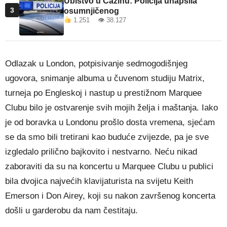
Ubistvo u Cazinu: Policija uhapsila
3
osumnjičenog
1.251 👁 38.127
Odlazak u London, potpisivanje sedmogodišnjeg
ugovora, snimanje albuma u čuvenom studiju Matrix,
turneja po Engleskoj i nastup u prestižnom Marquee
Clubu bilo je ostvarenje svih mojih želja i maštanja. Iako
je od boravka u Londonu prošlo dosta vremena, sjećam
se da smo bili tretirani kao buduće zvijezde, pa je sve
izgledalo prilično bajkovito i nestvarno. Neću nikad
zaboraviti da su na koncertu u Marquee Clubu u publici
bila dvojica najvećih klavijaturista na svijetu Keith
Emerson i Don Airey, koji su nakon završenog koncerta
došli u garderobu da nam čestitaju.