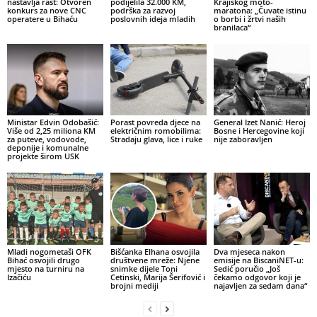
nastavlja rast: Otvoren
podijelila 32.000 KM,
Krajiškog moto-
konkurs za nove CNC
podrška za razvoj
maratona: „Čuvate istinu
operatere u Bihaću
poslovnih ideja mladih
o borbi i žrtvi naših
branilaca“
Ministar Edvin Odobašić:
Porast povreda djece na
General Izet Nanić: Heroj
Više od 2,25 miliona KM
električnim romobilima:
Bosne i Hercegovine koji
za puteve, vodovode,
Stradaju glava, lice i ruke
nije zaboravljen
deponije i komunalne
projekte širom USK
Mladi nogometaši OFK
Bišćanka Elhana osvojila
Dva mjeseca nakon
Bihać osvojili drugo
društvene mreže: Njene
emisije na BiscaniNET-u:
mjesto na turniru na
snimke dijele Toni
Sedić poručio „Još
Izačiću
Cetinski, Marija Šerifović i
čekamo odgovor koji je
brojni mediji
najavljen za sedam dana“