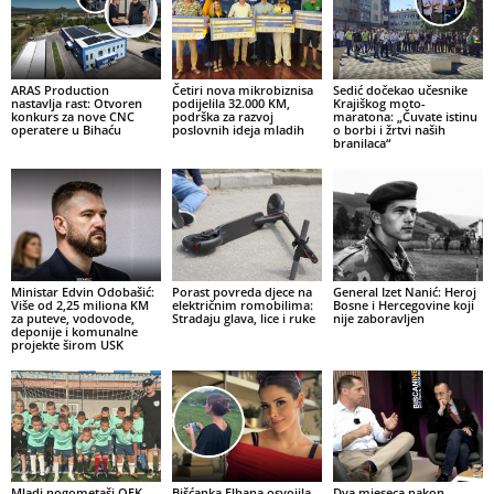
ARAS Production
Četiri nova mikrobiznisa
Sedić dočekao učesnike
nastavlja rast: Otvoren
podijelila 32.000 KM,
Krajiškog moto-
konkurs za nove CNC
podrška za razvoj
maratona: „Čuvate istinu
operatere u Bihaću
poslovnih ideja mladih
o borbi i žrtvi naših
branilaca“
Ministar Edvin Odobašić:
Porast povreda djece na
General Izet Nanić: Heroj
Više od 2,25 miliona KM
električnim romobilima:
Bosne i Hercegovine koji
za puteve, vodovode,
Stradaju glava, lice i ruke
nije zaboravljen
deponije i komunalne
projekte širom USK
Mladi nogometaši OFK
Bišćanka Elhana osvojila
Dva mjeseca nakon