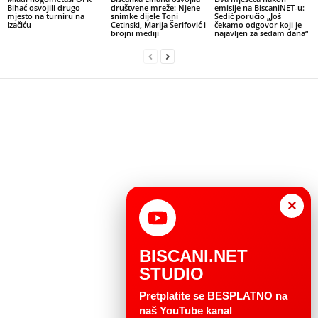
Bihać osvojili drugo
društvene mreže: Njene
emisije na BiscaniNET-u:
mjesto na turniru na
snimke dijele Toni
Sedić poručio „Još
Izačiću
Cetinski, Marija Šerifović i
čekamo odgovor koji je
brojni mediji
najavljen za sedam dana“
×
BISCANI.NET
STUDIO
Pretplatite se BESPLATNO na
naš YouTube kanal