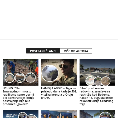
POVEZANI ČLANCI
VIŠE OD AUTORA
HC-ING: “Na
HAMDIJA ABDIĆ – Tigar se
Bihać pred novim
Smaragdnom mostu
prisjetio dana kada je 502.
radovima: završava se
radili smo samo gornji
viteška krenula u Oluju
raskrižje kod Bedema,
dio konstrukcije, donje
(VIDEO)
nakon 15. augusta kreće
postrojenje nije bilo
rekonstrukcija Gradskog
predmet ugovora”
trga