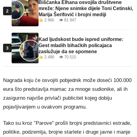
Bišćanka Elhana osvojila društvene
mreže: Njene snimke dijele Toni Cetinski,
2
Marija Šerifović i brojni mediji
2.966 👁 81.947
Kad ljudskost bude ispred uniforme:
Gest mladih bihaćkih policajaca
3
zaslužuje da se spomene
2.488 👁 70.515
Nagrada koju će osvojiti pobjednik može doseći 100.000
eura što predstavlja mamac za mnoge sudionike, ali ih
zasigurno najviše privlači publicitet kojeg dobiju
pojavljivanjem u ovakvom programu.
Tako su kroz ”Parove” prošli brojni predstavnici estrade,
politike, podzemlja, brojne starlete i druge javne i manje