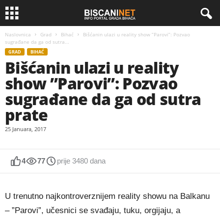
Naslovnica
Grad
Bihać
Bišćanin ulazi u reality show ”Parovi”: Pozvao
sugrađane da ga od sutra...
GRAD
BIHAĆ
Bišćanin ulazi u reality
show ”Parovi”: Pozvao
sugrađane da ga od sutra
prate
25 Januara, 2017
4
77
prije 3480 dana
U trenutno najkontroverznijem reality showu na Balkanu
– ”Parovi”, učesnici se svađaju, tuku, orgijaju, a