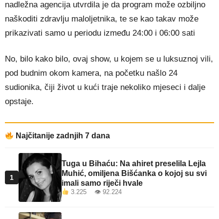
nadležna agencija utvrdila je da program može ozbiljno
naškoditi zdravlju maloljetnika, te se kao takav može
prikazivati samo u periodu između 24:00 i 06:00 sati
No, bilo kako bilo, ovaj show, u kojem se u luksuznoj vili,
pod budnim okom kamera, na početku našlo 24
sudionika, čiji život u kući traje nekoliko mjeseci i dalje
opstaje.
Najčitanije zadnjih 7 dana
Tuga u Bihaću: Na ahiret preselila Lejla
Muhić, omiljena Bišćanka o kojoj su svi
1
imali samo riječi hvale
3.225 👁 92.224