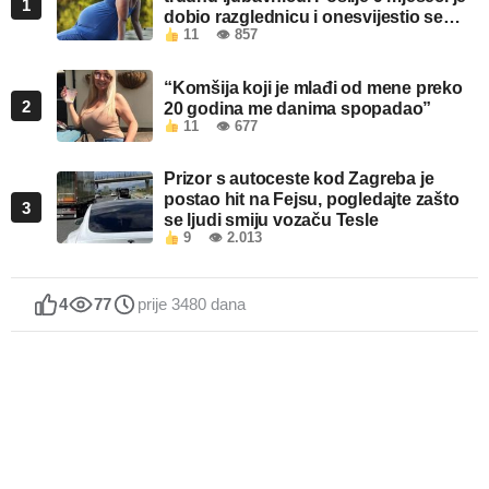
1
dobio razglednicu i onesvijestio se
11
👁 857
kada je pročitao šta piše!
“Komšija koji je mlađi od mene preko
2
20 godina me danima spopadao”
11
👁 677
Prizor s autoceste kod Zagreba je
postao hit na Fejsu, pogledajte zašto
3
se ljudi smiju vozaču Tesle
9
👁 2.013
4
77
prije 3480 dana