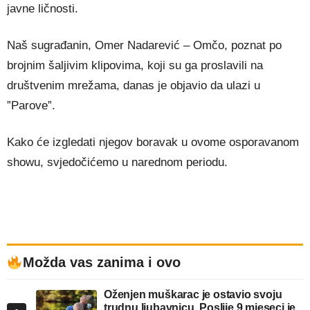
javne ličnosti.
Naš sugrađanin, Omer Nadarević – Omčo, poznat po
brojnim šaljivim klipovima, koji su ga proslavili na
društvenim mrežama, danas je objavio da ulazi u
”Parove”.
Kako će izgledati njegov boravak u ovome osporavanom
showu, svjedočićemo u narednom periodu.
Možda vas zanima i ovo
Oženjen muškarac je ostavio svoju
trudnu ljubavnicu. Poslije 9 mjeseci je