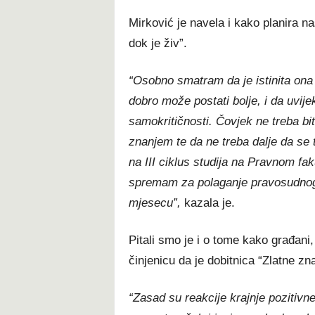
Mirković je navela i kako planira na
dok je živ”.
“
Osobno smatram da je istinita ona i
dobro može postati bolje, i da uvi
samokritičnosti. Čovjek ne treba bi
znanjem te da ne treba dalje da se tr
na III ciklus studija na Pravnom fak
spremam za polaganje pravosudnog i
mjesecu”,
kazala je.
Pitali smo je i o tome kako građani, 
činjenicu da je dobitnica “Zlatne zn
“
Zasad su reakcije krajnje pozitivn