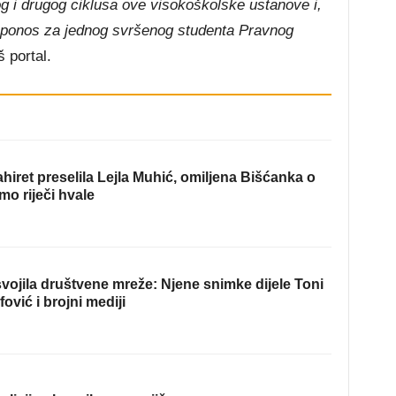
og i drugog ciklusa ove visokoškolske ustanove i,
 i ponos za jednog svršenog studenta Pravnog
 portal.
hiret preselila Lejla Muhić, omiljena Bišćanka o
mo riječi hvale
ojila društvene mreže: Njene snimke dijele Toni
fović i brojni mediji