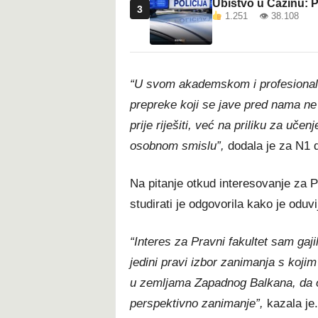
Ubistvo u Cazinu: P
3
1.251 👁 38.108
“U svom akademskom i profesional
prepreke koji se jave pred nama ne 
prije riješiti, već na priliku za uče
osobnom smislu”,
dodala je za N1 d
Na pitanje otkud interesovanje za Pra
studirati je odgovorila kako je oduvi
“Interes za Pravni fakultet sam gaji
jedini pravi izbor zanimanja s kojim
u zemljama Zapadnog Balkana, da ova
perspektivno zanimanje”,
kazala je.