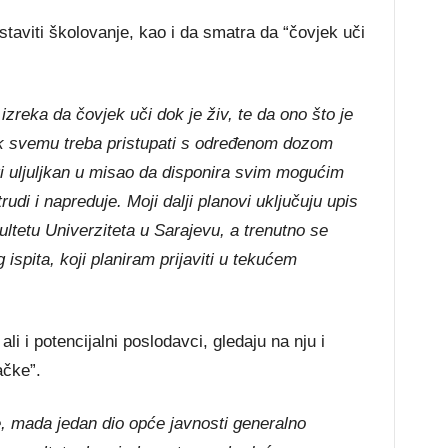
staviti školovanje, kao i da smatra da “čovjek uči
zreka da čovjek uči dok je živ, te da ono što je
jek svemu treba pristupati s određenom dozom
ti uljuljkan u misao da disponira svim mogućim
udi i napreduje. Moji dalji planovi uključuju upis
ultetu Univerziteta u Sarajevu, a trenutno se
spita, koji planiram prijaviti u tekućem
ali i potencijalni poslodavci, gledaju na nju i
ačke”.
e, mada jedan dio opće javnosti generalno