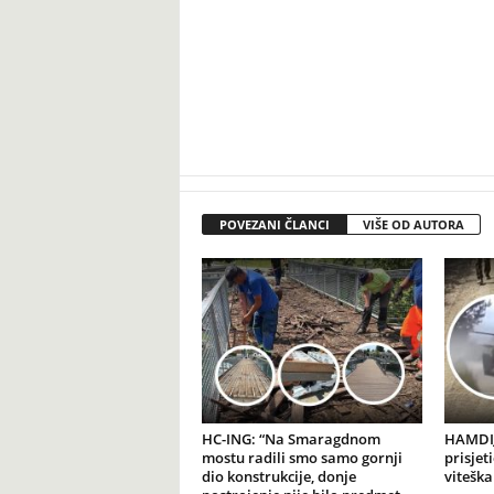
POVEZANI ČLANCI
VIŠE OD AUTORA
HC-ING: “Na Smaragdnom
HAMDIJ
mostu radili smo samo gornji
prisjet
dio konstrukcije, donje
viteška