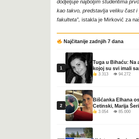
dodjeljuje najboljim studentima prv
t
kao takvo, predstavlja veliku čast
fakulteta”,
istakla je Mirković za naš
Najčitanije zadnjih 7 dana
Tuga u Bihaću: Na a
1
kojoj su svi imali sa
3.313 👁 94.272
Bišćanka Elhana osv
2
Cetinski, Marija Šeri
3.054 👁 85.000