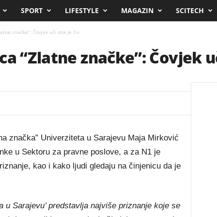
SPORT
LIFESTYLE
MAGAZIN
SCITECH
atne značke”: Čovjek uči dok je živ
ca “Zlatne značke”: Čovjek uč
tna značka” Univerziteta u Sarajevu Maja Mirković
nke u Sektoru za pravne poslove, a za N1 je
riznanje, kao i kako ljudi gledaju na činjenicu da je
 u Sarajevu’ predstavlja najviše priznanje koje se