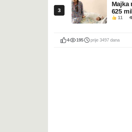
Majka 
3
625 mi
11

4
195
prije 3497 dana