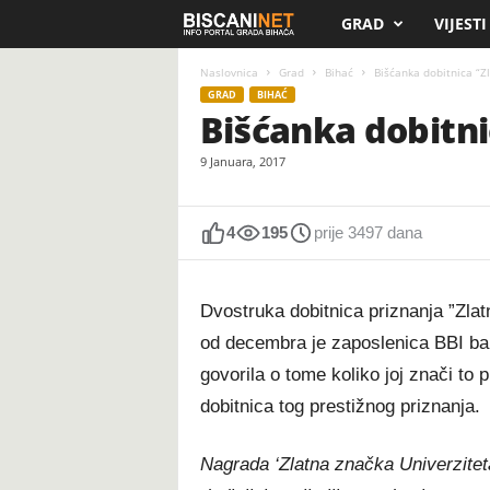
GRAD
VIJESTI
B
i
Naslovnica
Grad
Bihać
Bišćanka dobitnica “Zl
GRAD
BIHAĆ
Bišćanka dobitni
s
9 Januara, 2017
c
a
4
195
prije 3497 dana
n
Dvostruka dobitnica priznanja ”Zla
i
od decembra je zaposlenica BBI ba
.
govorila o tome koliko joj znači to p
dobitnica tog prestižnog priznanja.
n
e
Nagrada ‘Zlatna značka Univerziteta