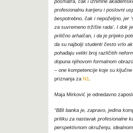
posmatra, čak i iznimne akademske 
profesionalnu karijeru i poslovni us
bespotrebno, čak i nepoželjno, jer 
za suvremeno tržište rada’. I dok j
prilično arhaičan, i da je prijeko p
da su najbolji studenti često vrlo a
pohađaju veliki broj različitih nef
dopuna njihovom formalnom obrazovan
– one kompetencije koje su ključne
priznanja za
N1
.
Maja Mirković je odnedavno zaposl
“BBI banka je, zapravo, jedina komp
priliku za nastavak profesionalne k
perspektivnom okruženju, idealnom z