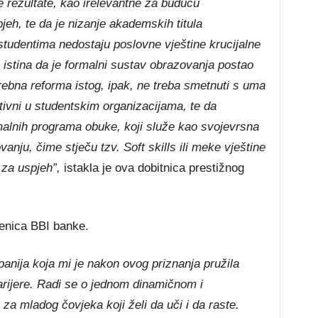
rezultate, kao irelevantne za buduću
pjeh, te da je nizanje akademskih titula
‘studentima nedostaju poslovne vještine krucijalne
e istina da je formalni sustav obrazovanja postao
otrebna reforma istog, ipak, ne treba smetnuti s uma
ktivni u studentskim organizacijama, te da
ormalnih programa obuke, koji služe kao svojevrsna
ju, čime stječu tzv. Soft skills ili meke vještine
 za uspjeh”,
istakla je ova dobitnica prestižnog
enica BBI banke.
anija koja mi je nakon ovog priznanja pružila
arijere. Radi se o jednom dinamičnom i
a mladog čovjeka koji želi da uči i da raste.