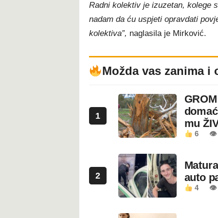
Radni kolektiv je izuzetan, kolege
nadam da ću uspjeti opravdati povje
kolektiva”,
naglasila je Mirković.
Možda vas zanima i 
GROM U
domaći
1
mu ŽI
6
👁
Maturan
2
auto pa
4
👁