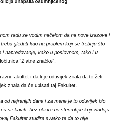
olicija uhapsila osumnjičenog
nom radu se vodim načelom da na nove izazove i
treba gledati kao na problem koji se trebaju što
nje i napredovanje, kako u poslovnom, tako i u
obitnica “Zlatne značke”.
vni fakultet i da li je oduvijek znala da to želi
jek znala da će upisati taj Fakultet.
la od najranijih dana i za mene je to oduvijek bio
 ću se baviti, bez obzira na stereotipe koji vladaju
j Fakultet studira svatko te da to nije