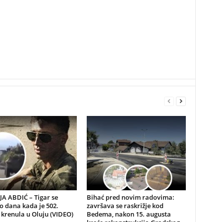
A ABDIĆ – Tigar se
Bihać pred novim radovima:
io dana kada je 502.
završava se raskrižje kod
 krenula u Oluju (VIDEO)
Bedema, nakon 15. augusta