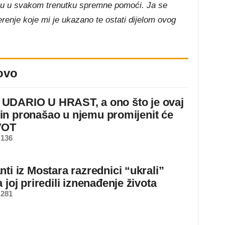
 su u svakom trenutku spremne pomoći. Ja se
renje koje mi je ukazano te ostati dijelom ovog
ovo
DARIO U HRAST, a ono što je ovaj
n pronašao u njemu promijenit će
VOT
 136
ti iz Mostara razrednici “ukrali”
 joj priredili iznenađenje života
 281