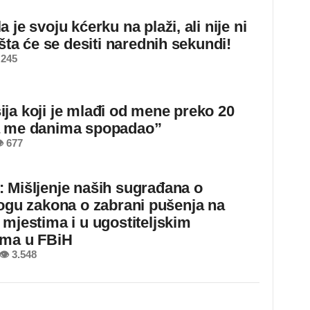
 je svoju kćerku na plaži, ali nije ni
 šta će se desiti narednih sekundi!
 245
ja koji je mlađi od mene preko 20
a me danima spopadao”
 677
 Mišljenje naših sugrađana o
logu zakona o zabrani pušenja na
 mjestima i u ugostiteljskim
ima u FBiH
👁 3.548