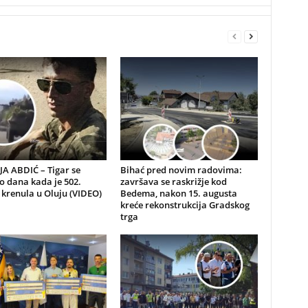
A ABDIĆ – Tigar se
Bihać pred novim radovima:
io dana kada je 502.
završava se raskrižje kod
 krenula u Oluju (VIDEO)
Bedema, nakon 15. augusta
kreće rekonstrukcija Gradskog
trga