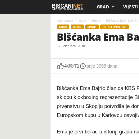
GRAD
VIJESTI
B
i
Naslovnica
Grad
Bihać
Bišćanka Ema Bajrić a
GRAD
BIHAĆ
SPORT
OSTALI SPORTOVI
Bišćanka Ema Baj
s
12 Februara, 2018
c
a
4
71
prije 3099 dana
n
Bišćanka Ema Bajrić članica KBS F
i
sklopu kickboxing reprezentacije B
.
prvenstvu u Skoplju potvrdila je domi
Europskom kupu u Karlovcu osvojivš
n
e
Ema je prvi borac u istoriji grada na