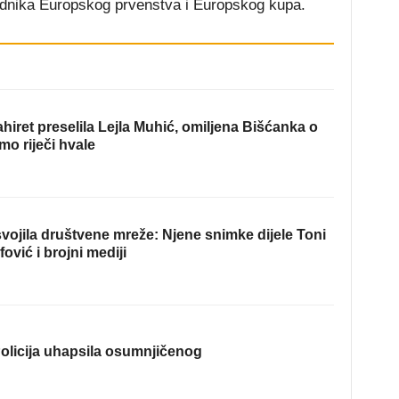
objednika Europskog prvenstva i Europskog kupa.
hiret preselila Lejla Muhić, omiljena Bišćanka o
mo riječi hvale
ojila društvene mreže: Njene snimke dijele Toni
fović i brojni mediji
olicija uhapsila osumnjičenog