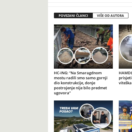
POVEZANI ČLANCI
VIŠE OD AUTORA
HC-ING: “Na Smaragdnom
HAMDIJ
mostu radili smo samo gornji
prisjet
dio konstrukcije, donje
viteška
postrojenje nije bilo predmet
ugovora”