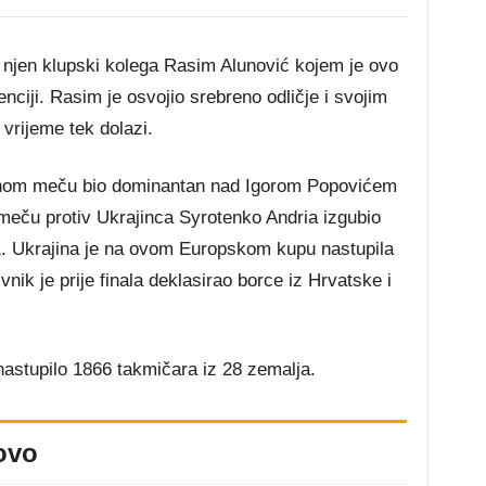
 njen klupski kolega Rasim Alunović kojem je ovo
nciji. Rasim je osvojio srebreno odličje i svojim
vrijeme tek dolazi.
nalnom meču bio dominantan nad Igorom Popovićem
m meču protiv Ukrajinca Syrotenko Andria izgubio
. Ukrajina je na ovom Europskom kupu nastupila
ik je prije finala deklasirao borce iz Hrvatske i
astupilo 1866 takmičara iz 28 zemalja.
ovo