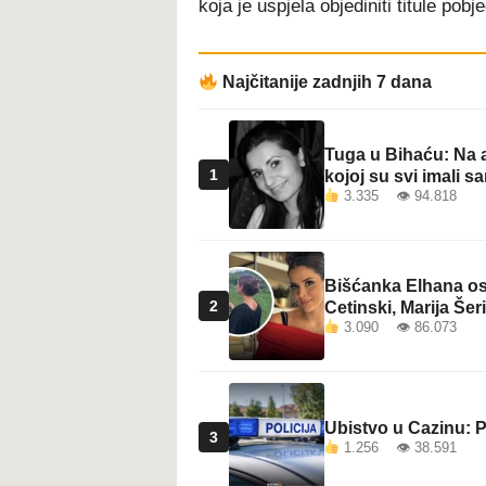
koja je uspjela objediniti titule p
t
Najčitanije zadnjih 7 dana
Tuga u Bihaću: Na a
1
kojoj su svi imali sa
3.335 👁 94.818
Bišćanka Elhana osv
2
Cetinski, Marija Šeri
3.090 👁 86.073
Ubistvo u Cazinu: P
3
1.256 👁 38.591