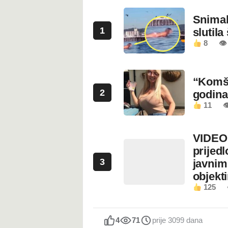
Snimala
1
slutila
8
👁
“Komši
2
godin
11

VIDEO:
prijed
3
javnim
objekt
125
4
71
prije 3099 dana