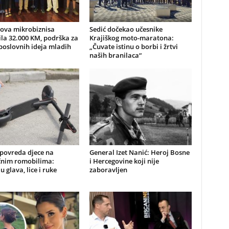
nova mikrobiznisa
Sedić dočekao učesnike
ila 32.000 KM, podrška za
Krajiškog moto-maratona:
poslovnih ideja mladih
„Čuvate istinu o borbi i žrtvi
naših branilaca“
 povreda djece na
General Izet Nanić: Heroj Bosne
ičnim romobilima:
i Hercegovine koji nije
u glava, lice i ruke
zaboravljen