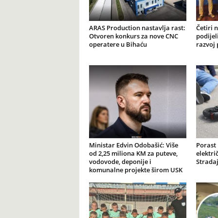
ARAS Production nastavlja rast:
Četiri 
Otvoren konkurs za nove CNC
podijel
operatere u Bihaću
razvoj 
Ministar Edvin Odobašić: Više
Porast
od 2,25 miliona KM za puteve,
elektr
vodovode, deponije i
Stradaj
komunalne projekte širom USK