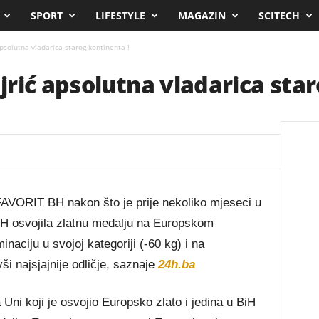
SPORT
LIFESTYLE
MAGAZIN
SCITECH
psolutna vladarica starog kontinenta !
rić apsolutna vladarica star
AVORIT BH nakon što je prije nekoliko mjeseci u
iH osvojila zlatnu medalju na Europskom
naciju u svojoj kategoriji (-60 kg) i na
i najsjajnije odličje, saznaje
24h.ba
 Uni koji je osvojio Europsko zlato i jedina u BiH