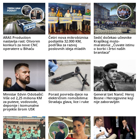
ARAS Production
Četiri nova mikrobiznisa
Sedić dočekao učesnike
nastavlja rast: Otvoren
podijelila 32.000 KM,
Krajiškog moto-
konkurs za nove CNC
podrška za razvoj
maratona: „Čuvate istinu
operatere u Bihaću
poslovnih ideja mladih
o borbi i žrtvi naših
branilaca“
Ministar Edvin Odobašić:
Porast povreda djece na
General Izet Nanić: Heroj
Više od 2,25 miliona KM
električnim romobilima:
Bosne i Hercegovine koji
za puteve, vodovode,
Stradaju glava, lice i ruke
nije zaboravljen
deponije i komunalne
projekte širom USK