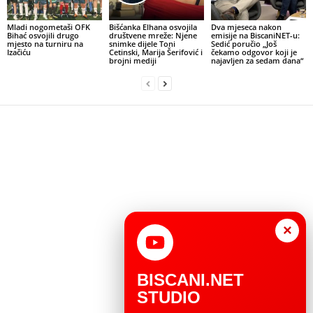
Mladi nogometaši OFK
Bišćanka Elhana osvojila
Dva mjeseca nakon
Bihać osvojili drugo
društvene mreže: Njene
emisije na BiscaniNET-u:
mjesto na turniru na
snimke dijele Toni
Sedić poručio „Još
Izačiću
Cetinski, Marija Šerifović i
čekamo odgovor koji je
brojni mediji
najavljen za sedam dana“
×
BISCANI.NET
STUDIO