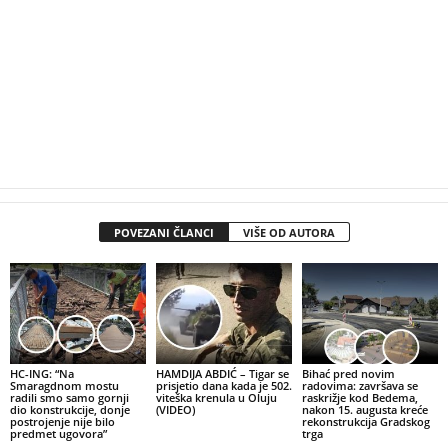
POVEZANI ČLANCI
VIŠE OD AUTORA
HC-ING: “Na
HAMDIJA ABDIĆ – Tigar se
Bihać pred novim
Smaragdnom mostu
prisjetio dana kada je 502.
radovima: završava se
radili smo samo gornji
viteška krenula u Oluju
raskrižje kod Bedema,
dio konstrukcije, donje
(VIDEO)
nakon 15. augusta kreće
postrojenje nije bilo
rekonstrukcija Gradskog
predmet ugovora”
trga