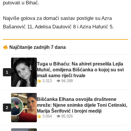
putovati u Bihać.
Najviše golova za domaći sastav postigle su Azra
Bašanović 11, Adelisa Dautović 8 i Azira Hafurić 5.
Najčitanije zadnjih 7 dana
Tuga u Bihaću: Na ahiret preselila Lejla
Muhić, omiljena Bišćanka o kojoj su svi
1
imali samo riječi hvale
3.313 👁 94.288
Bišćanka Elhana osvojila društvene
mreže: Njene snimke dijele Toni Cetinski,
2
Marija Šerifović i brojni mediji
3.054 👁 85.026