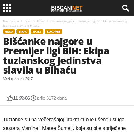
Naslovnica
Grad
Bihać
Bišćanke najgore u Premijer ligi BiH: Ekipa tuzlanskog
Jedinstva slavila u Bihaću
GRAD
BIHAĆ
SPORT
RUKOMET
Bišćanke najgore u
Premijer ligi BiH: Ekipa
tuzlanskog Jedinstva
slavila u Bihaću
30 Novembra, 2017
11
86
prije 3172 dana
Tuzlanke su na večerašnjoj utakmici bile lišene usluga
sestara Martine i Matee Šumelj, koje su bile spriječene