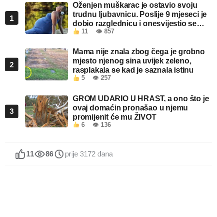
Oženjen muškarac je ostavio svoju
trudnu ljubavnicu. Poslije 9 mjeseci je
1
dobio razglednicu i onesvijestio se
11
👁 857
kada je pročitao šta piše!
Mama nije znala zbog čega je grobno
mjesto njenog sina uvijek zeleno,
2
rasplakala se kad je saznala istinu
5
👁 257
GROM UDARIO U HRAST, a ono što je
ovaj domaćin pronašao u njemu
3
promijenit će mu ŽIVOT
6
👁 136
11
86
prije 3172 dana