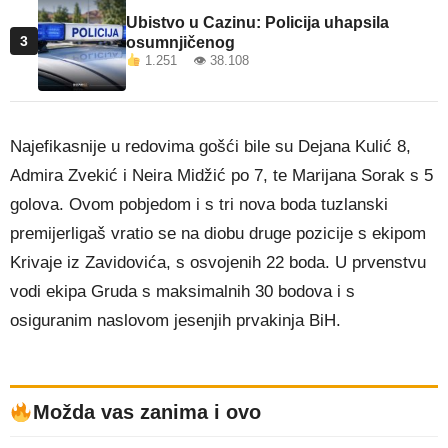
Ubistvo u Cazinu: Policija uhapsila
3
osumnjičenog
1.251 👁 38.108
Najefikasnije u redovima gošći bile su Dejana Kulić 8,
Admira Zvekić i Neira Midžić po 7, te Marijana Sorak s 5
golova. Ovom pobjedom i s tri nova boda tuzlanski
premijerligaš vratio se na diobu druge pozicije s ekipom
Krivaje iz Zavidovića, s osvojenih 22 boda. U prvenstvu
vodi ekipa Gruda s maksimalnih 30 bodova i s
osiguranim naslovom jesenjih prvakinja BiH.
Možda vas zanima i ovo