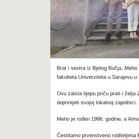
t
Brat i sestra iz Bjelog Bučja, Meh
fakulteta Univerziteta u Sarajevu 
Ovu zaista lijepu priču prati i želj
doprinijeti svojoj lokalnoj zajednici.
Meho je rođen 1996. godine, a Alma 
Čestitamo prvenstveno roditeljima Еn