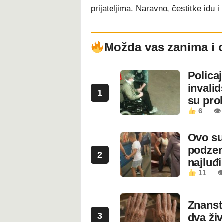
prijateljima. Naravno, čestitke idu
Možda vas zanima i 
Polica
invali
1
su prol
6
👁
Ovo su
podzem
2
najluđ
11

Znanstv
3
dva ži