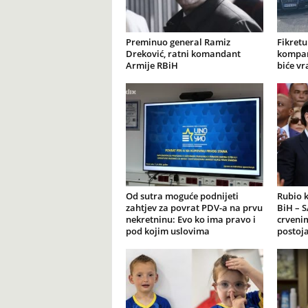
Preminuo general Ramiz
Fikretu
Dreković, ratni komandant
kompan
Armije RBiH
biće vr
Od sutra moguće podnijeti
Rubio 
zahtjev za povrat PDV-a na prvu
BiH – S
nekretninu: Evo ko ima pravo i
crveni
pod kojim uslovima
postoja