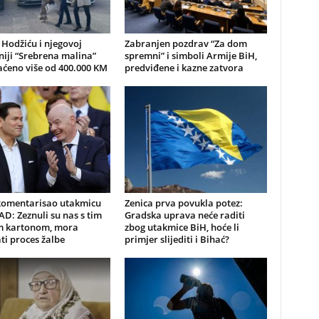
 Hodžiću i njegovoj
Zabranjen pozdrav “Za dom
iji “Srebrena malina”
spremni” i simboli Armije BiH,
aćeno više od 400.000 KM
predviđene i kazne zatvora
komentarisao utakmicu
Zenica prva povukla potez:
AD: Zeznuli su nas s tim
Gradska uprava neće raditi
m kartonom, mora
zbog utakmice BiH, hoće li
ti proces žalbe
primjer slijediti i Bihać?