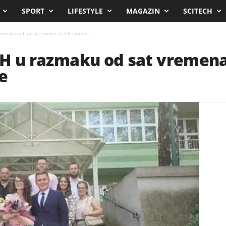
SPORT
LIFESTYLE
MAGAZIN
SCITECH
razmaku od sat vremena stekli zvanje...
 BiH u razmaku od sat vremena
e