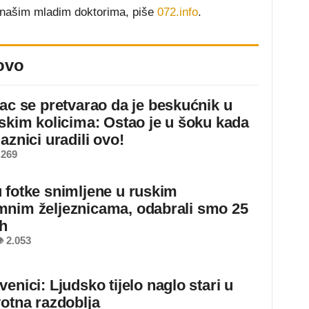
 i našim mladim doktorima, piše
072.info
.
ovo
jac se pretvarao da je beskućnik u
dskim kolicima: Ostao je u šoku kada
aznici uradili ovo!
 269
 fotke snimljene u ruskim
nim željeznicama, odabrali smo 25
ih
 2.053
enici: Ljudsko tijelo naglo stari u
votna razdoblja