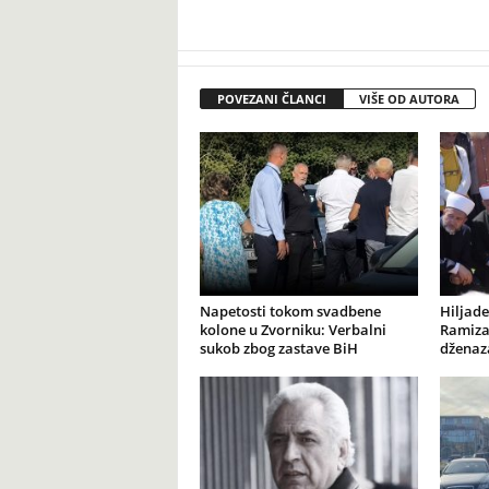
POVEZANI ČLANCI
VIŠE OD AUTORA
Napetosti tokom svadbene
Hiljade
kolone u Zvorniku: Verbalni
Ramiza
sukob zbog zastave BiH
dženaz