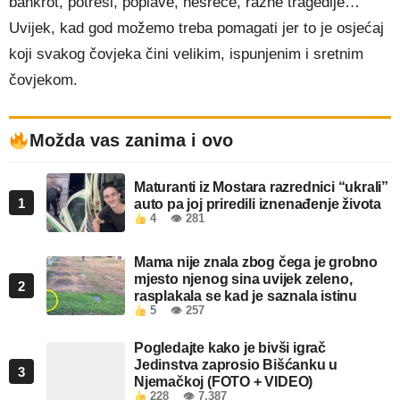
bankrot, potresi, poplave, nesreće, razne tragedije…
Uvijek, kad god možemo treba pomagati jer to je osjećaj
koji svakog čovjeka čini velikim, ispunjenim i sretnim
čovjekom.
Možda vas zanima i ovo
Maturanti iz Mostara razrednici “ukrali”
1
auto pa joj priredili iznenađenje života
4
👁 281
Mama nije znala zbog čega je grobno
mjesto njenog sina uvijek zeleno,
2
rasplakala se kad je saznala istinu
5
👁 257
Pogledajte kako je bivši igrač
Jedinstva zaprosio Bišćanku u
3
Njemačkoj (FOTO + VIDEO)
228
👁 7.387