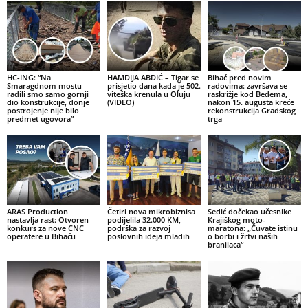
HC-ING: “Na
HAMDIJA ABDIĆ – Tigar se
Bihać pred novim
Smaragdnom mostu
prisjetio dana kada je 502.
radovima: završava se
radili smo samo gornji
viteška krenula u Oluju
raskrižje kod Bedema,
dio konstrukcije, donje
(VIDEO)
nakon 15. augusta kreće
postrojenje nije bilo
rekonstrukcija Gradskog
predmet ugovora”
trga
ARAS Production
Četiri nova mikrobiznisa
Sedić dočekao učesnike
nastavlja rast: Otvoren
podijelila 32.000 KM,
Krajiškog moto-
konkurs za nove CNC
podrška za razvoj
maratona: „Čuvate istinu
operatere u Bihaću
poslovnih ideja mladih
o borbi i žrtvi naših
branilaca“