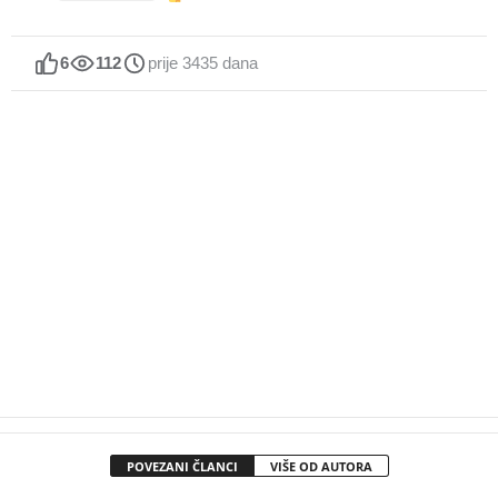
6
112
prije 3435 dana
POVEZANI ČLANCI
VIŠE OD AUTORA