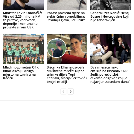
Ministar Edvin Odobašić:
Porast povreda djece na
General Izet Nanić: Heroj
Više od 2,25 miliona KM
električnim romobilima:
Bosne i Hercegovine koji
za puteve, vodovode,
Stradaju glava, lice i ruke
nije zaboravljen
deponije i komunalne
projekte širom USK
Mladi nogometaši OFK
Bišćanka Elhana osvojila
Dva mjeseca nakon
Bihać osvojili drugo
društvene mreže: Njene
emisije na BiscaniNET-u:
mjesto na turniru na
snimke dijele Toni
Sedić poručio „Još
Izačiću
Cetinski, Marija Šerifović i
čekamo odgovor koji je
brojni mediji
najavljen za sedam dana“