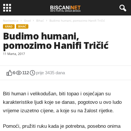
Naslovnica
Grad
Bihać
Budimo humani, pomozimo Hanifi Tričić
GRAD
BIHAĆ
Budimo humani,
pomozimo Hanifi Tričić
11 Marta, 2017
6
112
prije 3435 dana
Biti human i velikodušan, biti topao i osjećajan su
karakteristike ljudi koje se danas, pogotovo u ovo ludo
vrijeme izuzetno cijene, a koje su na žalost rijetke.
Pomoći, pružiti ruku kada je potrebna, posebno onima