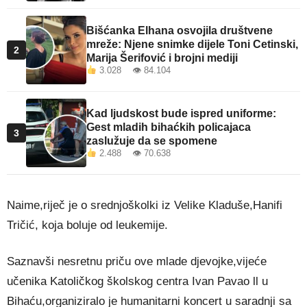
Bišćanka Elhana osvojila društvene
mreže: Njene snimke dijele Toni Cetinski,
2
Marija Šerifović i brojni mediji
3.028 👁 84.104
Kad ljudskost bude ispred uniforme:
Gest mladih bihaćkih policajaca
3
zaslužuje da se spomene
2.488 👁 70.638
Naime,riječ je o srednjoškolki iz Velike Kladuše,Hanifi
Tričić, koja boluje od leukemije.
Saznavši nesretnu priču ove mlade djevojke,vijeće
učenika Katoličkog školskog centra Ivan Pavao ll u
Bihaću,organiziralo je humanitarni koncert u saradnji sa