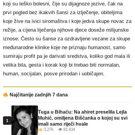
koji su teško bolesni, čije su dijagnoze jezive, čak na
prvi pogled bez ikakvih šansi za izlječenje, obiteljima
koje žive na ivici siromaštva i koje jedva skupe novac za
režije, a cijena liječenja njihove djece doseže milijunske
iznose. Često su šanse za ozdravljene vezane za skupe
međunarodne klinike koje ne priznaju humanost, samo
sumiraju profit pa je darivati sredstva, koliko god mala ili
velika bila, gesta i korak koji bi trebao biti normalan,
human, socijalan, posve prirodan i uobičajen.
Najčitanije zadnjih 7 dana
Tuga u Bihaću: Na ahiret preselila Lejla
Muhić, omiljena Bišćanka o kojoj su svi
1
imali samo riječi hvale
3.276 👁 93.434