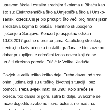
upravom škole i ostalim srednjim školama u Bihaću kao
što su: Elektrotehnička škola,Umjetnička škola i Unsko-
sanski koledž.Cilj je bio prikupiti što veći broj finansijskih
sredstava kojima bi olakšali Hanifino skupocjeno
liječenje u Sarajevu. Koncert je uspješno održan
10.03.2017.godine u prostorijama Katoličkog školskog
centra,i odaziv učenika i ostalih građana je bio izuzetno
dobar,prikupiljen je određeni iznos novca koji će se
uručiti direktno porodici Tričić iz Velike Kladuše.
Čovjek je velik toliko koliko daje. Treba davati od srca
onim ljudima koji su u teškoj životnoj situaciji i bez
pomoći. Treba uvijek imati na umu: Kolo sreće se
okreće, tko danas bi gore, sutra bi dolje. Svakome se
može dogoditi, svakome i sve: bolesti, neimaština,