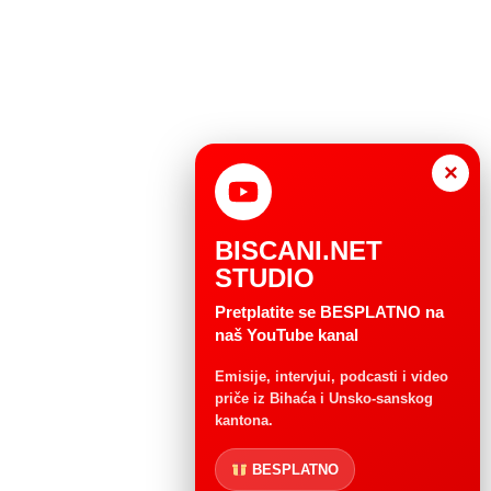
×
BISCANI.NET
STUDIO
Pretplatite se BESPLATNO na
naš YouTube kanal
Emisije, intervjui, podcasti i video
priče iz Bihaća i Unsko-sanskog
kantona.
BESPLATNO