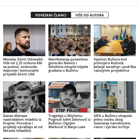
POVEZANI ČLANCI
VIŠE OD AUTORA
Ministar Edvin Odobašić:
Manifestacija posvećena
Vijećnici Bužima kod
Više od 2,25 miliona KM
generalu Naniću i
premijera Ružnića:
za puteve, vodovode,
šehidima okupila hiljade
Jačanje saradnje i podrška
deponije i komunalne
građana u Bužimu
razvojnim projektima
projekte širom USK
Danas dženaza
Tragedija u Minhenu:
SIPA u Bužimu uhapsila
nastradalom mladiću iz
Poginuli Safet Šahinović iz
jednu osobu zbog
Krajine: Porodica i
Bužima i Ognjen
izazivanja narodnosne,
prijatelji opraštaju se od
Marković iz Banja Luke
rasne i vjerske mržnje
Mirzeta Veladžića