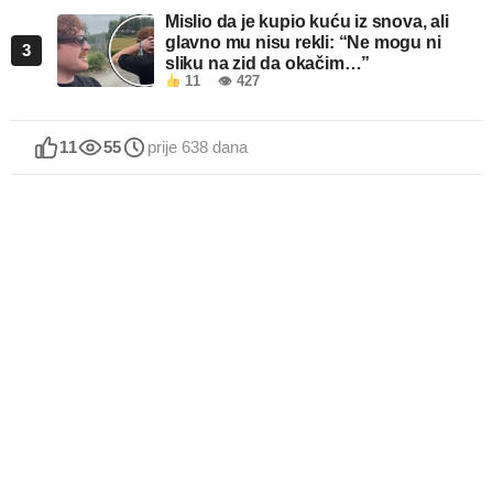
Mislio da je kupio kuću iz snova, ali
glavno mu nisu rekli: “Ne mogu ni
3
sliku na zid da okačim…”
11
👁 427
11
55
prije 638 dana