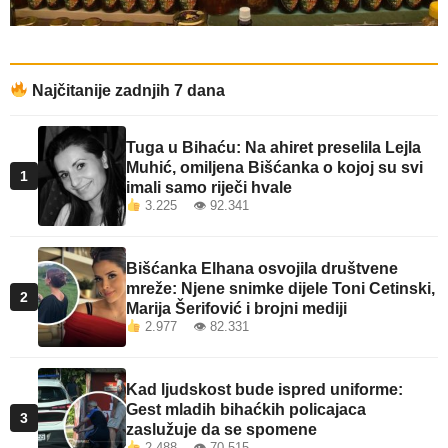
Najčitanije zadnjih 7 dana
Tuga u Bihaću: Na ahiret preselila Lejla
Muhić, omiljena Bišćanka o kojoj su svi
1
imali samo riječi hvale
3.225 👁 92.341
Bišćanka Elhana osvojila društvene
mreže: Njene snimke dijele Toni Cetinski,
2
Marija Šerifović i brojni mediji
2.977 👁 82.331
Kad ljudskost bude ispred uniforme:
Gest mladih bihaćkih policajaca
3
zaslužuje da se spomene
2.488 👁 70.515