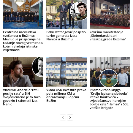
Centralna mevludska
Bakir Izetbegović posjetio
Završna manifestacija
svečanost u Bužimu:
turbe generala Izeta
„Slobodarski dani
Mevlud je prisjećanje na
Nanića u Bužimu
viteškog grada Bužima“
rađanje novog vremena u
kojem vladaju istinske
vrijednosti
Vladimir Andrle o ‘ratu
Vlada USK investira preko
Promovirana knjiga
poslije rata’ u BiH –
pola miliona KM u
“Krvlju ispisana sloboda”
svojevremeno je to tako
obrazovanje u općini
Refika Kaukovića –
govorio i rahmetli Izet
Bužim
svjedočanstvo herojske
Nanić
borbe čete “Hamza” i 505.
viteške brigade