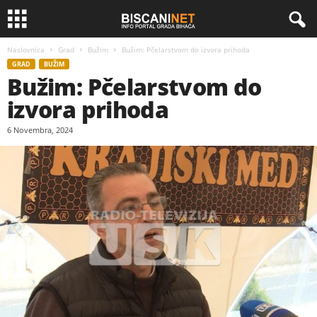
Naslovnica
Grad
Bužim
Bužim: Pčelarstvom do izvora prihoda
GRAD
BUŽIM
Bužim: Pčelarstvom do
izvora prihoda
6 Novembra, 2024