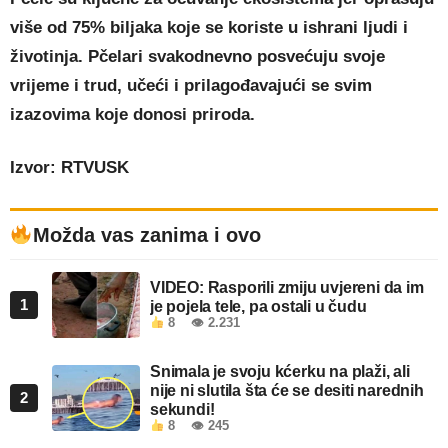
više od 75% biljaka koje se koriste u ishrani ljudi i
životinja. Pčelari svakodnevno posvećuju svoje
vrijeme i trud, učeći i prilagođavajući se svim
izazovima koje donosi priroda.
Izvor: RTVUSK
Možda vas zanima i ovo
VIDEO: Rasporili zmiju uvjereni da im
1
je pojela tele, pa ostali u čudu
8
👁 2.231
Snimala je svoju kćerku na plaži, ali
nije ni slutila šta će se desiti narednih
2
sekundi!
8
👁 245