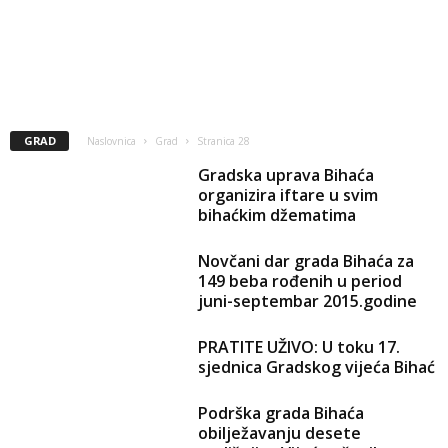
GRAD
Naslovnica
Grad
Stranica 28
Gradska uprava Bihaća
organizira iftare u svim
bihaćkim džematima
Novčani dar grada Bihaća za
149 beba rođenih u period
juni-septembar 2015.godine
PRATITE UŽIVO: U toku 17.
sjednica Gradskog vijeća Bihać
Podrška grada Bihaća
obilježavanju desete