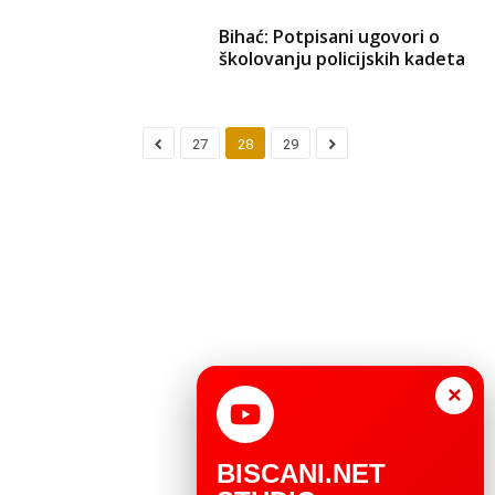
Bihać: Potpisani ugovori o
školovanju policijskih kadeta
27
28
29
×
BISCANI.NET