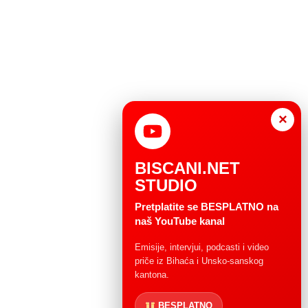
×
BISCANI.NET
STUDIO
Pretplatite se BESPLATNO na
naš YouTube kanal
Emisije, intervjui, podcasti i video
priče iz Bihaća i Unsko-sanskog
kantona.
BESPLATNO