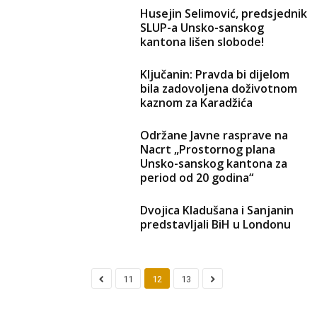
Husejin Selimović, predsjednik
SLUP-a Unsko-sanskog
kantona lišen slobode!
Ključanin: Pravda bi dijelom
bila zadovoljena doživotnom
kaznom za Karadžića
Održane Javne rasprave na
Nacrt „Prostornog plana
Unsko-sanskog kantona za
period od 20 godina“
Dvojica Kladušana i Sanjanin
predstavljali BiH u Londonu
11
12
13