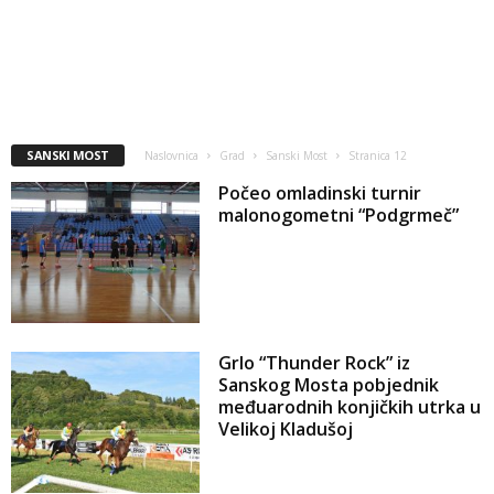
SANSKI MOST
Naslovnica
Grad
Sanski Most
Stranica 12
Počeo omladinski turnir
malonogometni “Podgrmeč”
Grlo “Thunder Rock” iz
Sanskog Mosta pobjednik
međuarodnih konjičkih utrka u
Velikoj Kladušoj