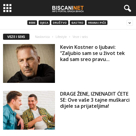
BEBE
DJECA
DRUŠTVO
GASTRO
HRANA I PIĆE
VEZE I SEKS
Naslovnica
Lifestyle
Veze i seks
Kevin Kostner o ljubavi:
“Zaljubio sam se u život tek
kad sam sreo pravu...
DRAGE ŽENE, IZNENADIT ĆETE
SE: Ove vaše 3 tajne muškarci
dijele sa prijateljima!