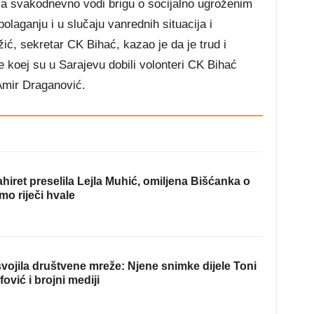
koja svakodnevno
vodi brigu o socijalno ugroženim
olaganju i u slučaju vanrednih situacija i
ć, sekretar CK Bihać, kazao je da je trud i
 koej su u Sarajevu dobili volonteri CK Bihać
Amir Draganović.
hiret preselila Lejla Muhić, omiljena Bišćanka o
mo riječi hvale
ojila društvene mreže: Njene snimke dijele Toni
fović i brojni mediji