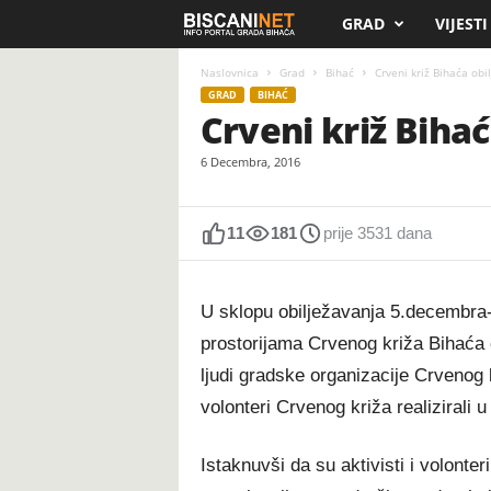
GRAD
VIJESTI
B
i
Naslovnica
Grad
Bihać
Crveni križ Bihaća ob
GRAD
BIHAĆ
Crveni križ Biha
s
6 Decembra, 2016
c
a
11
181
prije 3531 dana
n
U sklopu obilježavanja 5.decembra
i
prostorijama Crvenog križa Bihaća 
.
ljudi gradske organizacije Crvenog 
volonteri Crvenog križa realizirali u
n
e
Istaknuvši da su aktivisti i volonte