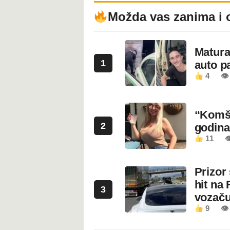
Možda vas zanima i 
Maturan
1
auto pa
4
👁
“Komši
2
godin
11

Prizor
hit na 
3
vozaču
9
👁 