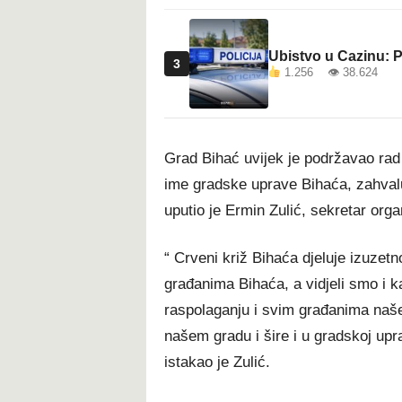
Ubistvo u Cazinu: P
3
1.256 👁 38.624
Grad Bihać uvijek je podržavao rad 
ime gradske uprave Bihaća, zahvalu
uputio je Ermin Zulić, sekretar org
“ Crveni križ Bihaća djeluje izuzetn
građanima Bihaća, a vidjeli smo i 
raspolaganju i svim građanima naše d
našem gradu i šire i u gradskoj upra
istakao je Zulić.