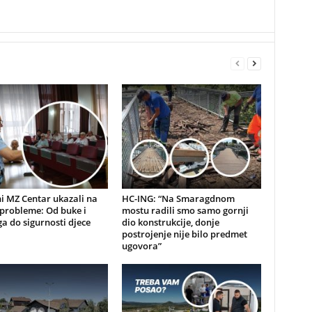
i MZ Centar ukazali na
HC-ING: “Na Smaragdnom
probleme: Od buke i
mostu radili smo samo gornji
a do sigurnosti djece
dio konstrukcije, donje
postrojenje nije bilo predmet
ugovora”