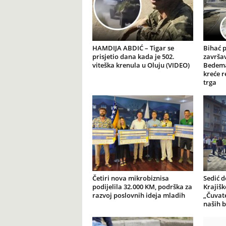
HAMDIJA ABDIĆ – Tigar se
Bihać 
prisjetio dana kada je 502.
završav
viteška krenula u Oluju (VIDEO)
Bedema
kreće r
trga
Četiri nova mikrobiznisa
Sedić d
podijelila 32.000 KM, podrška za
Krajiš
razvoj poslovnih ideja mladih
„Čuvate
naših b