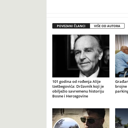
POVEZANI ČLANCI
VIŠE OD AUTORA
101 godina od rođenja Alije
Građan
Izetbegovića: Državnik koji je
brojne 
obilježio savremenu historiju
parking
Bosne i Hercegovine