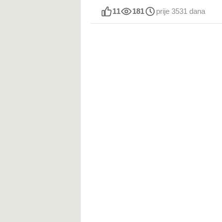
11
181
prije 3531 dana