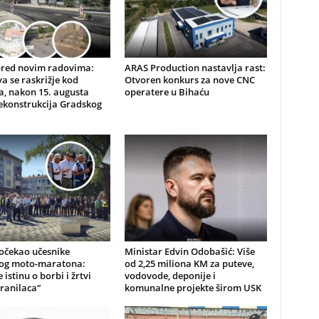
pred novim radovima:
ARAS Production nastavlja rast:
a se raskrižje kod
Otvoren konkurs za nove CNC
, nakon 15. augusta
operatere u Bihaću
ekonstrukcija Gradskog
očekao učesnike
Ministar Edvin Odobašić: Više
kog moto-maratona:
od 2,25 miliona KM za puteve,
 istinu o borbi i žrtvi
vodovode, deponije i
ranilaca“
komunalne projekte širom USK