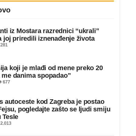
ovo
ti iz Mostara razrednici “ukrali”
 joj priredili iznenađenje života
 281
ja koji je mlađi od mene preko 20
a me danima spopadao”
 677
 s autoceste kod Zagreba je postao
Fejsu, pogledajte zašto se ljudi smiju
 Tesle
2.013