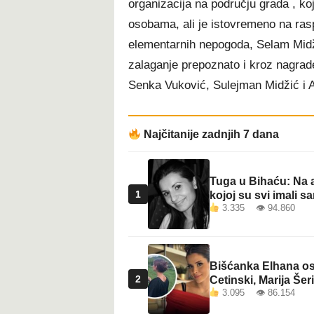
organizacija na području grada , 
t
osobama, ali je istovremeno na rasp
elementarnih nepogoda, Selam Midži
zalaganje prepoznato i kroz nagrade
Senka Vuković, Sulejman Midžić i 
Najčitanije zadnjih 7 dana
Tuga u Bihaću: Na a
1
kojoj su svi imali sa
3.335 👁 94.860
Bišćanka Elhana osv
2
Cetinski, Marija Šeri
3.095 👁 86.154