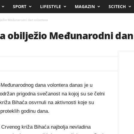
SPORT
LIFESTYLE
MAGAZIN
SCITECH
ilježio Međunarodni dan volontera
ća obilježio Međunarodni dan
-Međunarodnog dana volontera danas je u
održan prigodna svečanost na kojoj su se čelni
križa Bihaća osvrnuli na aktivnosti koje su
 proteklih godinu dana.
ri Crvenog križa Bihaća najbolja nevladina