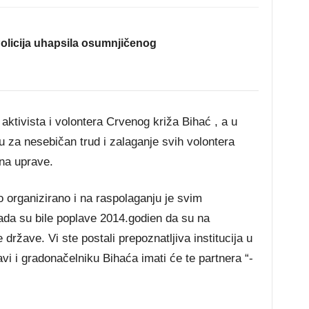
olicija uhapsila osumnjičenog
aktivista i volontera Crvenog križa Bihać , a u
 za nesebičan trud i zalaganje svih volontera
ana uprave.
o organizirano i na raspolaganju je svim
kada su bile poplave 2014.godien da su na
ržave. Vi ste postali prepoznatljiva institucija u
vi i gradonačelniku Bihaća imati će te partnera “-