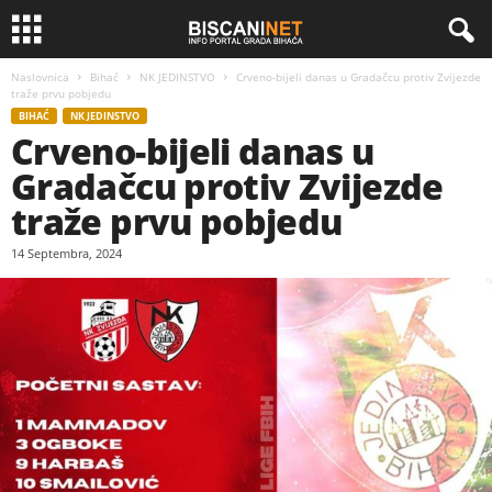
Naslovnica
Bihać
NK JEDINSTVO
Crveno-bijeli danas u Gradačcu protiv Zvijezde
traže prvu pobjedu
BIHAĆ
NK JEDINSTVO
Crveno-bijeli danas u
Gradačcu protiv Zvijezde
traže prvu pobjedu
14 Septembra, 2024