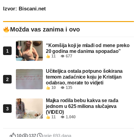
Izvor: Biscani.net
Možda vas zanima i ovo
“Komšija koji je mlađi od mene preko
1
20 godina me danima spopadao”
11
👁 677
Učiteljica ostala potpuno šokirana
temom zadaćnice koju je Kristijan
2
odabrao, morate to vidjeti
10
👁 135
Majka rodila bebu kakva se rađa
jednom u 625 miliona slučajeva
3
(VIDEO)
11
👁 1.040
10
137
prije 693 dana