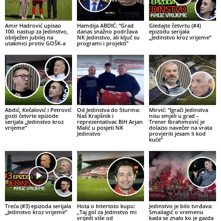
Amir Hadrović upisao
Hamdija ABDIĆ: “Grad
Gledajte četvrtu (#4)
100. nastup za Jedinstvo,
danas snažno podržava
epizodu serijala
obilježen jubilej na
NK Jedinstvo, ali ključ su
„Jedinstvo kroz vrijeme“
utakmici protiv GOŠK-a
programi i projekti”
Abdić, Kečalović i Petrović
Od Jedinstva do Sturma:
Mirvić: “Igrači Jedinstva
gosti četvrte epizode
Naš Krajišnik i
nisu smjeli u grad –
serijala „Jedinstvo kroz
reprezentativac BiH Arjan
Trener Ibrahimović je
vrijeme“
Malić u posjeti NK
dolazio navečer na vrata
Jedinstvo
provjeriti jesam li kod
kuće”
Treća (#3) epizoda serijala
Hota o Intertoto kupu:
Jedinstvo je bilo tvrđava:
„Jedinstvo kroz vrijeme“
„Taj gol za Jedinstvo mi
Smailagić o vremenu
vrijedi više od
kada se znalo ko je gazda