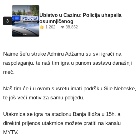
Ubistvo u Cazinu: Policija uhapsila
3
osumnjičenog
1.262 👁 38.852
Naime šefu struke Admiru Adžamu su svi igrači na
raspolaganju, te naš tim igra u punom sastavu današnji
meč.
Naš tim će i u ovom susretu imati podršku Sile Nebeske,
te još veći motiv za samu pobjedu.
Utakmica se igra na stadionu Banja Ilidža u 15h, a
direktni prijenos utakmice možete pratiti na kanalu
MYTV.