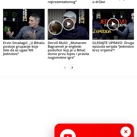
reprezentativnog“
u državi
Ervin Smailagić: „U Bihaću
Derviš Mulić: „Muharem
GLEDAJTE UPRAVO: Druga
postoje grupacije koje
Bagrameli je engleski
epizoda serijala “Jedinstvo
žele da se ugasi NK
podoficir koji je u Bihać
kroz vrijeme”!
Jedinstvo“
donio prvu loptu i pravila
nogometne igre“
×