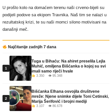
U prošlo kolo na domaćem terenu naši crveno-bijeli su
podijeli podove sa ekipom Travnika. Naš tim se nalazi u
rezultatskoj krizi, te su naši momci silono motivisani na
današnji meč.
Najčitanije zadnjih 7 dana
Tuga u Bihaću: Na ahiret preselila Lejla
Muhić, omiljena Bišćanka o kojoj su svi
1
imali samo riječi hvale
3.350 👁 95.348
Bišćanka Elhana osvojila društvene
mreže: Njene snimke dijele Toni Cetinski,
2
Marija Šerifović i brojni mediji
3.107 👁 86.678