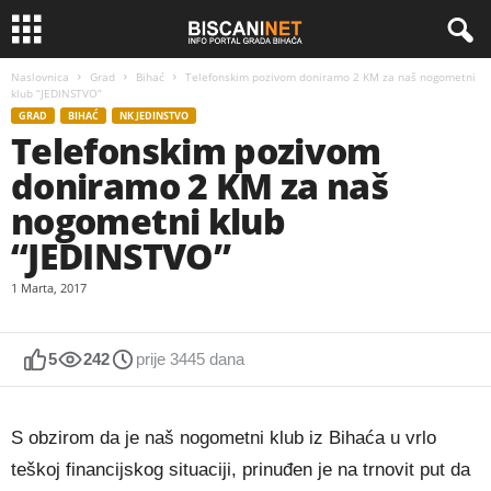
Naslovnica
Grad
Bihać
Telefonskim pozivom doniramo 2 KM za naš nogometni
klub “JEDINSTVO”
GRAD
BIHAĆ
NK JEDINSTVO
Telefonskim pozivom
doniramo 2 KM za naš
nogometni klub
“JEDINSTVO”
1 Marta, 2017
5
242
prije 3445 dana
S obzirom da je naš nogometni klub iz Bihaća u vrlo
teškoj financijskog situaciji, prinuđen je na trnovit put da