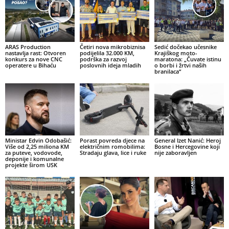
ARAS Production
Četiri nova mikrobiznisa
Sedić dočekao učesnike
nastavlja rast: Otvoren
podijelila 32.000 KM,
Krajiškog moto-
konkurs za nove CNC
podrška za razvoj
maratona: „Čuvate istinu
operatere u Bihaću
poslovnih ideja mladih
o borbi i žrtvi naših
branilaca“
Ministar Edvin Odobašić:
Porast povreda djece na
General Izet Nanić: Heroj
Više od 2,25 miliona KM
električnim romobilima:
Bosne i Hercegovine koji
za puteve, vodovode,
Stradaju glava, lice i ruke
nije zaboravljen
deponije i komunalne
projekte širom USK