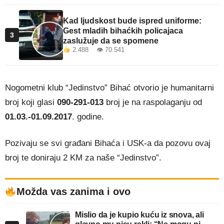
Kad ljudskost bude ispred uniforme:
Gest mladih bihaćkih policajaca
3
zaslužuje da se spomene
2.488 👁 70.541
Nogometni klub “Jedinstvo” Bihać otvorio je humanitarni
broj koji glasi
090-291-013
broj je na raspolaganju od
01.03.-01.09.2017
. godine.
Pozivaju se svi građani Bihaća i USK-a da pozovu ovaj
broj te doniraju 2 KM za naše “Jedinstvo”.
Možda vas zanima i ovo
Mislio da je kupio kuću iz snova, ali