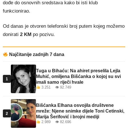
dođe do osnovnih sredstava kako bi isti klub
funkcionirao.
Od danas je otvoren telefonski broj putem kojeg možemo
donirati
2 KM
po pozivu.
Najčitanije zadnjih 7 dana
Tuga u Bihaću: Na ahiret preselila Lejla
Muhić, omiljena Bišćanka o kojoj su svi
1
imali samo riječi hvale
3.251 👁 92.749
Bišćanka Elhana osvojila društvene
mreže: Njene snimke dijele Toni Cetinski,
2
Marija Šerifović i brojni mediji
2.989 👁 82.696