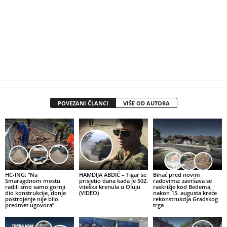
POVEZANI ČLANCI
VIŠE OD AUTORA
HC-ING: “Na
HAMDIJA ABDIĆ – Tigar se
Bihać pred novim
Smaragdnom mostu
prisjetio dana kada je 502.
radovima: završava se
radili smo samo gornji
viteška krenula u Oluju
raskrižje kod Bedema,
dio konstrukcije, donje
(VIDEO)
nakon 15. augusta kreće
postrojenje nije bilo
rekonstrukcija Gradskog
predmet ugovora”
trga