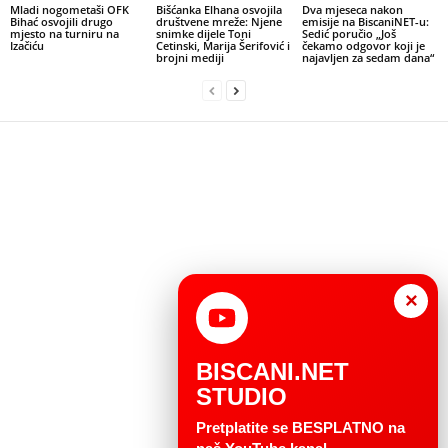
Mladi nogometaši OFK
Bišćanka Elhana osvojila
Dva mjeseca nakon
Bihać osvojili drugo
društvene mreže: Njene
emisije na BiscaniNET-u:
mjesto na turniru na
snimke dijele Toni
Sedić poručio „Još
Izačiću
Cetinski, Marija Šerifović i
čekamo odgovor koji je
brojni mediji
najavljen za sedam dana“
×
BISCANI.NET
STUDIO
Pretplatite se BESPLATNO na