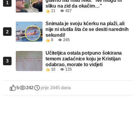
glavno mu nisu rekli: “Ne mogu ni
1
sliku na zid da okačim…”
11
👁 427
Snimala je svoju kćerku na plaži, ali
nije ni slutila šta će se desiti narednih
2
sekundi!
8
👁 245
Učiteljica ostala potpuno šokirana
temom zadaćnice koju je Kristijan
3
odabrao, morate to vidjeti
10
👁 135
5
242
prije 3445 dana